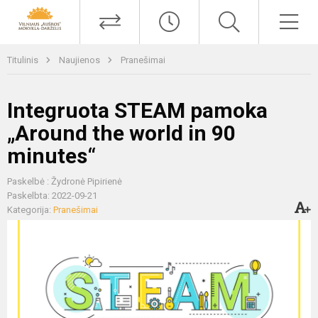
Titulinis
Naujienos
Pranešimai
Integruota STEAM pamoka
„Around the world in 90
minutes“
Paskelbė : Žydronė Pipirienė
Paskelbta: 2022-09-21
Kategorija:
Pranešimai