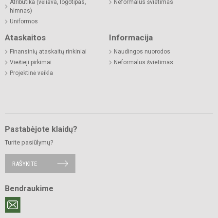
Atributika (vėliava, logotipas,
Neformalus švietimas
himnas)
Uniformos
Ataskaitos
Informacija
Finansinių ataskaitų rinkiniai
Naudingos nuorodos
Viešieji pirkimai
Neformalus švietimas
Projektinė veikla
Pastabėjote klaidų?
Turite pasiūlymų?
RAŠYKITE
Bendraukime