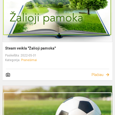
Steam veikla "Žalioji pamoka"
Paskelbta: 2022-05-31
Kategorija:
Pranešimai
Plačiau