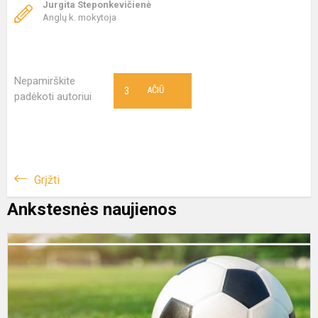
Jurgita Steponkevičienė
Anglų k. mokytoja
Nepamirškite
3
AČIŪ
padėkoti autoriui
Grįžti
Ankstesnės naujienos