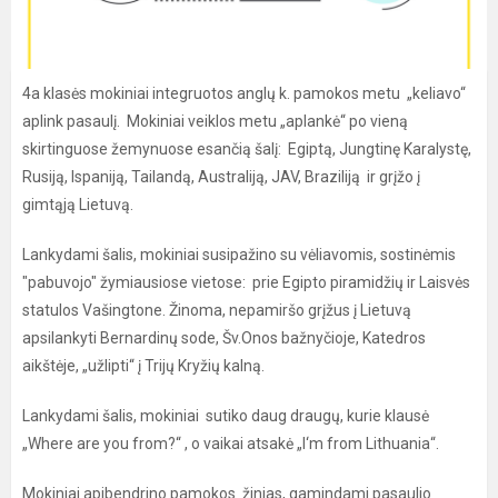
4a klasės mokiniai integruotos anglų k. pamokos metu „keliavo“
aplink pasaulį. Mokiniai veiklos metu „aplankė“ po vieną
skirtinguose žemynuose esančią šalį: Egiptą, Jungtinę Karalystę,
Rusiją, Ispaniją, Tailandą, Australiją, JAV, Braziliją ir grįžo į
gimtąją Lietuvą.
Lankydami šalis, mokiniai susipažino su vėliavomis, sostinėmis
"pabuvojo" žymiausiose vietose: prie Egipto piramidžių ir Laisvės
statulos Vašingtone. Žinoma, nepamiršo grįžus į Lietuvą
apsilankyti Bernardinų sode, Šv.Onos bažnyčioje, Katedros
aikštėje, „užlipti“ į Trijų Kryžių kalną.
Lankydami šalis, mokiniai sutiko daug draugų, kurie klausė
„Where are you from?“ , o vaikai atsakė „I‘m from Lithuania“.
Mokiniai apibendrino pamokos žinias, gamindami pasaulio