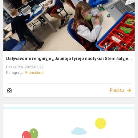
Dalyvavome renginyje ,,Jaunojo tyrėjo nuotykiai Stem šalyje...
Paskelbta: 2022-05-27
Kategorija:
Pranešimai
Plačiau