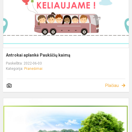
Antrokai aplankė Paukščių kaimą
Paskelbta: 2022-06-03
Kategorija:
Pranešimai
Plačiau