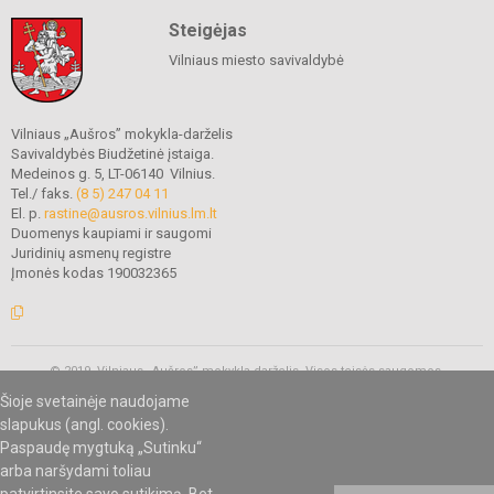
Steigėjas
Vilniaus miesto savivaldybė
Vilniaus „Aušros” mokykla-darželis
Savivaldybės Biudžetinė įstaiga.
Medeinos g. 5, LT-06140 Vilnius.
Tel./ faks.
(8 5) 247 04 11
El. p.
rastine@ausros.vilnius.lm.lt
Duomenys kaupiami ir saugomi
Juridinių asmenų registre
Įmonės kodas 190032365
© 2019. Vilniaus „Aušros” mokykla-darželis. Visos teisės saugomos.
Kopijuoti turinį be raštiško mokyklos administracijos sutikimo griežtai
Šioje svetainėje naudojame
draudžiama.
slapukus (angl. cookies).
Paspaudę mygtuką „Sutinku“
arba naršydami toliau
Mes kuriame mokykloms
SVETAINESMOKYKLOMS.LT