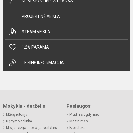
MĖNESIO VEIKLOS PLANAS
PROJEKTINĖ VEIKLA
STEAM VEIKLA
1,2% PARAMA
TEISINĖ INFORMACIJA
Mokykla - darželis
Paslaugos
Mūsų istorija
Pradinis ugdymas
Ugdymo aplinka
Maitinimas
Misija, vizija, filosofija, vertybės
Biblioteka