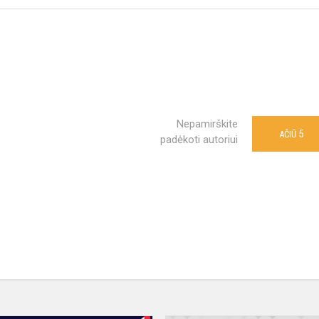
Nepamirškite
5
AČIŪ
padėkoti autoriui