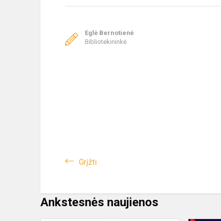
Eglė Bernotienė
Bibliotekininkė
Grįžti
Ankstesnės naujienos