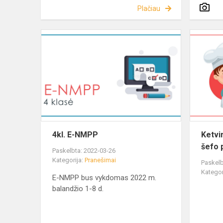
Plačiau
4kl. E-NMPP
Ketvi
šefo 
Paskelbta: 2022-03-26
Kategorija:
Pranešimai
Paskelb
Kategor
E-NMPP bus vykdomas 2022 m.
balandžio 1-8 d.