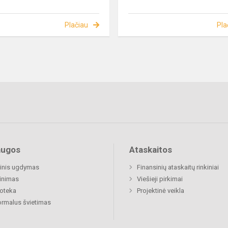
Plačiau
Pla
augos
Ataskaitos
inis ugdymas
Finansinių ataskaitų rinkiniai
inimas
Viešieji pirkimai
ioteka
Projektinė veikla
rmalus švietimas