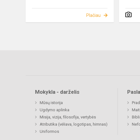
Plačiau
Mokykla - darželis
Pasl
Mūsų istorija
Prad
Ugdymo aplinka
Mait
Misija, vizija, filosofija, vertybės
Bibl
Atributika (vėliava, logotipas, himnas)
Nefo
Uniformos