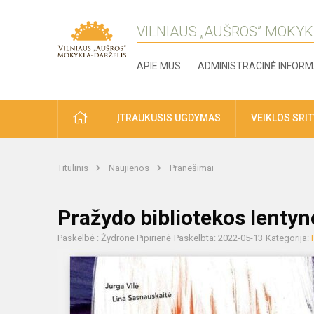
VILNIAUS „AUŠROS” MOKYK
APIE MUS
ADMINISTRACINĖ INFORM
ĮTRAUKUSIS UGDYMAS
VEIKLOS SRI
Titulinis
Naujienos
Pranešimai
Pražydo bibliotekos lentyn
Paskelbė : Žydronė Pipirienė
Paskelbta: 2022-05-13
Kategorija: