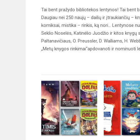
Tai bent pražydo bibliotekos lentynos! Tai bent bū
Daugiau nei 250 naujų – dailių ir įtraukiančių – k
komiksai, mistika – rinkis, ką nori... Lentynose 
Seklio Noselės, Katinėlio Juodžio ir kitos knygų s
Paltanavičiaus, O. Preussler, D. Walliams, H. Webb
„Metų knygos rinkimai“apdovanoti ir nominuoti leid