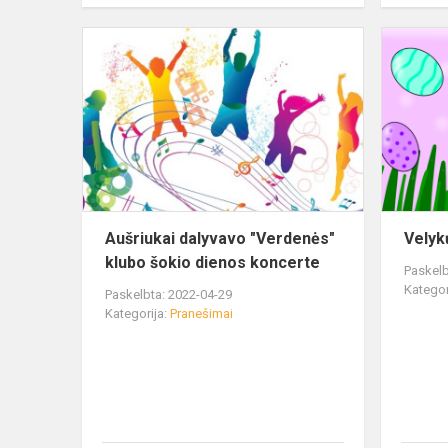
Aušriukai dalyvavo "Verdenės"
Velyk
klubo šokio dienos koncerte
Paskelb
Kategor
Paskelbta: 2022-04-29
Kategorija:
Pranešimai