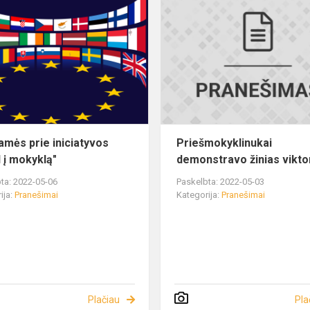
amės prie iniciatyvos
Priešmokyklinukai
l į mokyklą"
demonstravo žinias vikto
ta: 2022-05-06
Paskelbta: 2022-05-03
ija:
Pranešimai
Kategorija:
Pranešimai
Plačiau
Pla