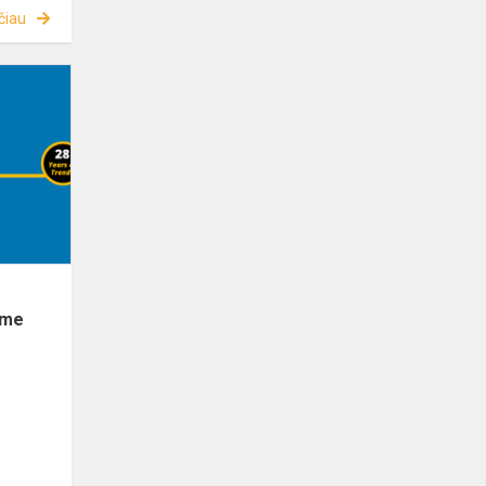
čiau
ime