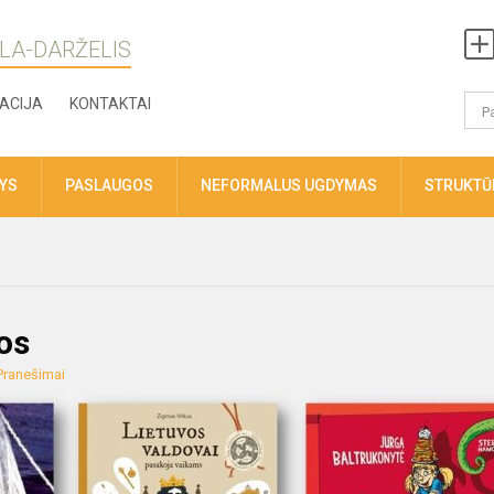
LA-DARŽELIS
ACIJA
KONTAKTAI
TYS
PASLAUGOS
NEFORMALUS UGDYMAS
STRUKTŪR
os
Pranešimai