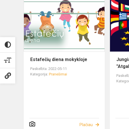
Estafečių diena mokykloje
Jungi
"Atga
Paskelbta: 2022-05-11
Kategorija:
Pranešimai
Paskelb
Kategor
Plačiau