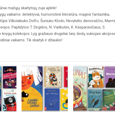
riai mažųjų skaitytojų zuja aplink!
nygų vaikams: detektyvai, humoristinė literatūra, maginė fantastika,
nutūpė Vilkolakiuko Dolfo, Šuniuko Klodo, Nevykėlio dienoraščio, Marmi
erijos. Papildytos T. Dirgėlos, N. Vaitkutės, K. Kasparavičiaus, S.
 knygų kolekcijos. Lyg gražiausi drugeliai tarp žiedų sukiojasi akcijos
iniai vaikams. Tik skaityk ir džiaukis!