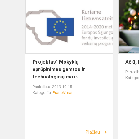
Projektas" Mokyklų
Ačiū,
aprūpinimas gamtos ir
Paskelb
technologinių moks...
Kategor
Paskelbta: 2019-10-15
Kategorija:
Pranešimai
Plačiau