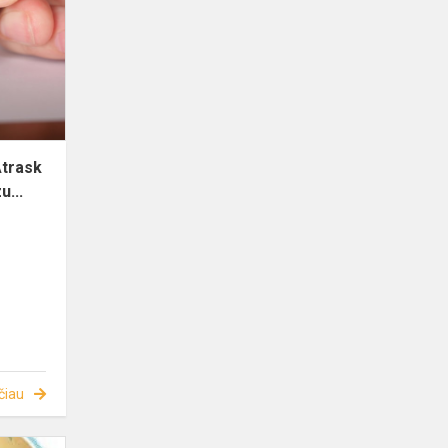
Atrask
u...
čiau