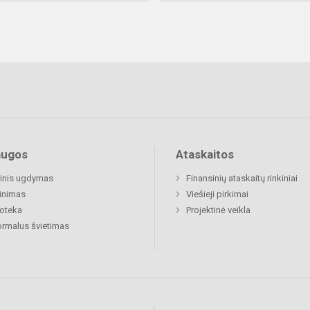
augos
Ataskaitos
inis ugdymas
Finansinių ataskaitų rinkiniai
inimas
Viešieji pirkimai
ioteka
Projektinė veikla
rmalus švietimas