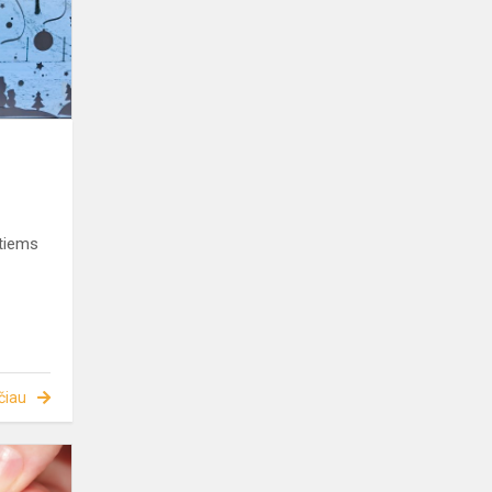
itiems
čiau