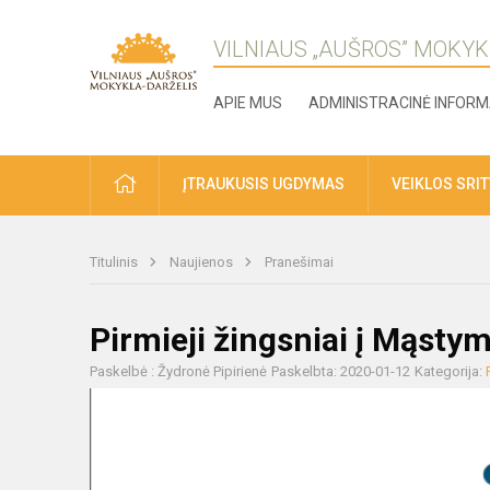
VILNIAUS „AUŠROS” MOKYK
APIE MUS
ADMINISTRACINĖ INFORM
ĮTRAUKUSIS UGDYMAS
VEIKLOS SRI
Titulinis
Naujienos
Pranešimai
Pirmieji žingsniai į Mąst
Paskelbė : Žydronė Pipirienė
Paskelbta: 2020-01-12
Kategorija: