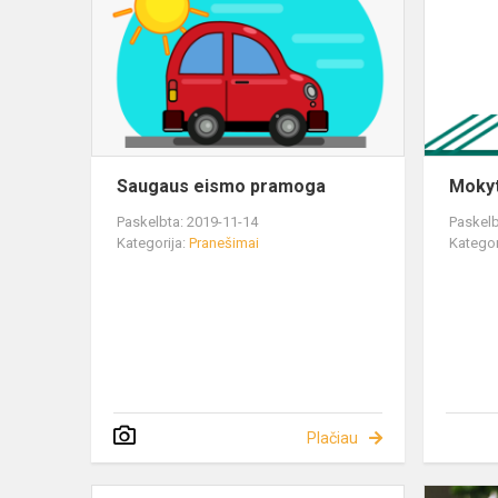
Saugaus eismo pramoga
Mokyt
Paskelbta: 2019-11-14
Paskelb
Kategorija:
Pranešimai
Kategor
Plačiau