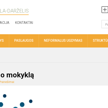
LA-DARŽELIS
ACIJA
KONTAKTAI
TYS
PASLAUGOS
NEFORMALUS UGDYMAS
STRUKTŪR
ymo mokyklą
Pranešimai