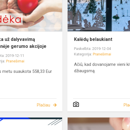
a už dalyvavimą
Kalėdų belaukiant
inėje gerumo akcijoje
Paskelbta: 2019-12-04
Kategorija:
Pranešimai
ta: 2019-12-11
ija:
Pranešimai
Ačiū, kad dovanojame vieni k
džiaugsmą.
s metu suaukota 558,33 Eur
Plačiau
Pla