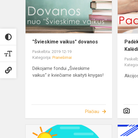
"Švieskime vaikus" dovanos
Padėk
Kalėd
Paskelbta: 2019-12-19
Kategorija:
Pranešimai
Paskelb
Kategor
Dėkojame fondui „Švieskime
vaikus“ ir kviečiame skaityti knygas!
Akcijo
Plačiau