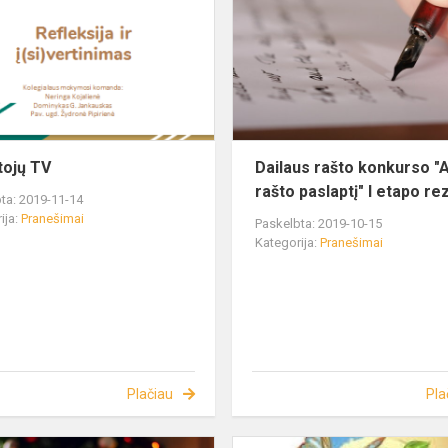
ojų TV
Dailaus rašto konkurso "
rašto paslaptį" I etapo rez
ta: 2019-11-14
ija:
Pranešimai
Paskelbta: 2019-10-15
Kategorija:
Pranešimai
Plačiau
Pla