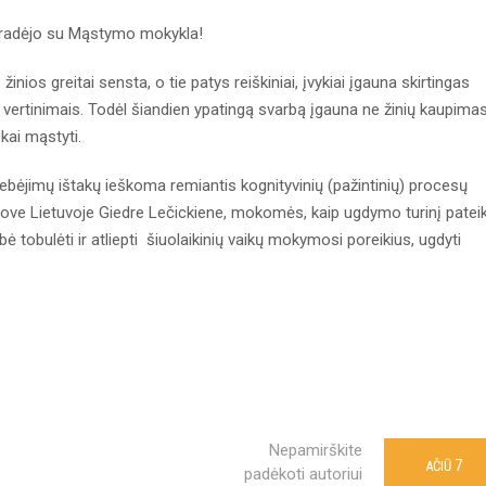
pradėjo su Mąstymo mokykla!
nios greitai sensta, o tie patys reiškiniai, įvykiai įgauna skirtingas
ir vertinimais. Todėl šiandien ypatingą svarbą įgauna ne žinių kaupimas
kai mąstyti.
jimų ištakų ieškoma remiantis kognityvinių (pažintinių) procesų
tstove Lietuvoje Giedre Lečickiene, mokomės, kaip ugdymo turinį pateik
tobulėti ir atliepti šiuolaikinių vaikų mokymosi poreikius, ugdyti
Nepamirškite
7
AČIŪ
padėkoti autoriui