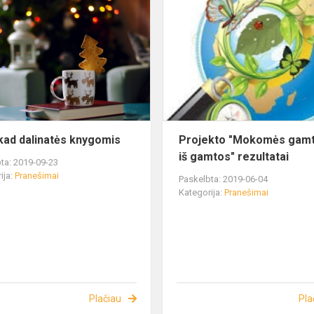
 kad dalinatės knygomis
Projekto "Mokomės gamto
iš gamtos" rezultatai
ta: 2019-09-23
ija:
Pranešimai
Paskelbta: 2019-06-04
Kategorija:
Pranešimai
Plačiau
Pla