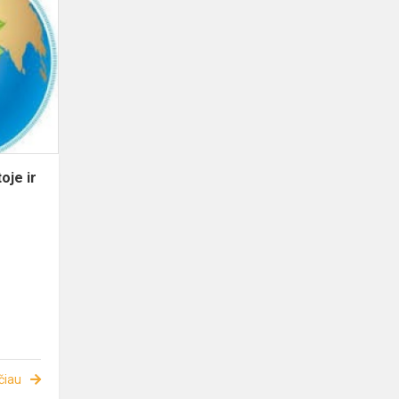
je ir
čiau