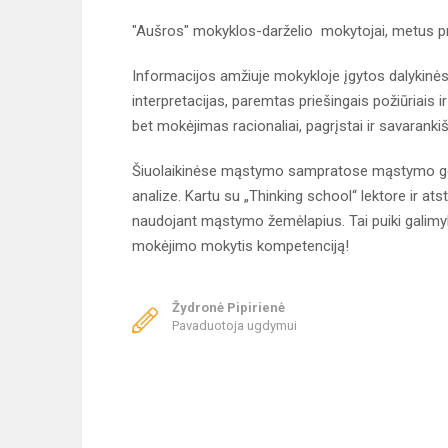
"Aušros" mokyklos-darželio mokytojai, metus 
Informacijos amžiuje mokykloje įgytos dalykinės ži
interpretacijas, paremtas priešingais požiūriais 
bet mokėjimas racionaliai, pagrįstai ir savarankiš
Šiuolaikinėse mąstymo sampratose mąstymo gebė
analize. Kartu su „Thinking school“ lektore ir a
naudojant mąstymo žemėlapius. Tai puiki galimybė 
mokėjimo mokytis kompetenciją!
Žydronė Pipirienė
Pavaduotoja ugdymui