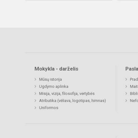
Mokykla - darželis
Pasl
Mūsų istorija
Prad
Ugdymo aplinka
Mait
Misija, vizija, filosofija, vertybės
Bibl
Atributika (vėliava, logotipas, himnas)
Nefo
Uniformos