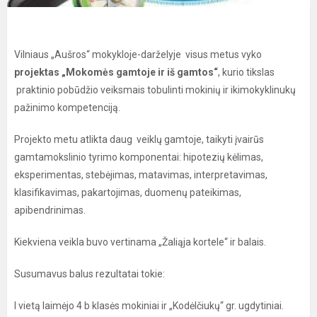
Vilniaus „Aušros“ mokykloje-darželyje visus metus vyko
projektas „Mokomės gamtoje ir iš gamtos“
, kurio tikslas
praktinio pobūdžio veiksmais tobulinti mokinių ir ikimokyklinukų
pažinimo kompetenciją.
Projekto metu atlikta daug veiklų gamtoje, taikyti įvairūs
gamtamokslinio tyrimo komponentai: hipotezių kėlimas,
eksperimentas, stebėjimas, matavimas, interpretavimas,
klasifikavimas, pakartojimas, duomenų pateikimas,
apibendrinimas.
Kiekviena veikla buvo vertinama „Žaliąja kortele“ ir balais.
Susumavus balus rezultatai tokie:
I vietą laimėjo 4 b klasės mokiniai ir „Kodėlčiukų“ gr. ugdytiniai.