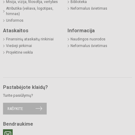
Misija, vizija, filosofija, vertybės
Biblioteka
Atributika (vėliava, logotipas,
Neformalus švietimas
himnas)
Uniformos
Ataskaitos
Informacija
Finansinių ataskaitų rinkiniai
Naudingos nuorodos
Viešieji pirkimai
Neformalus švietimas
Projektinė veikla
Pastabėjote klaidų?
Turite pasiūlymų?
RAŠYKITE
Bendraukime