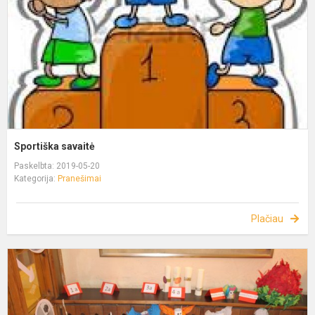
Sportiška savaitė
Paskelbta: 2019-05-20
Kategorija:
Pranešimai
Plačiau