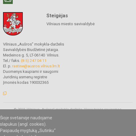
Steigėjas
Vilniaus miesto savivaldybė
Vilniaus „Aušros” mokykla-darželis
Savivaldybės Biudžetinė įstaiga.
Medeinos g. 5, LT-06140 Vilnius.
Tel./ faks.
(8 5) 247 04 11
El. p.
rastine@ausros.vilnius.lm.lt
Duomenys kaupiami ir saugomi
Juridinių asmenų registre
Įmonės kodas 190032365
© 2019. Vilniaus „Aušros” mokykla-darželis. Visos teisės saugomos.
Kopijuoti turinį be raštiško mokyklos administracijos sutikimo griežtai
Šioje svetainėje naudojame
draudžiama.
slapukus (angl. cookies).
Paspaudę mygtuką „Sutinku“