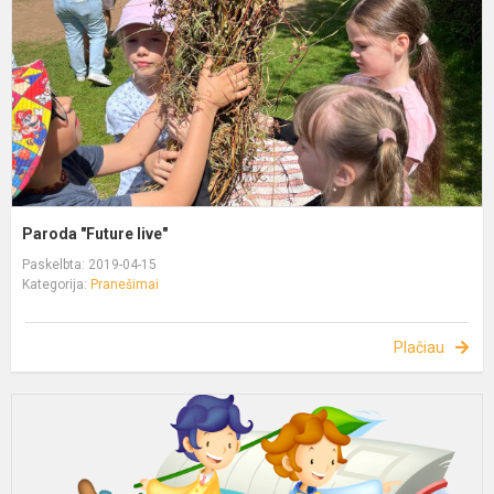
Paroda "Future live"
Paskelbta: 2019-04-15
Kategorija:
Pranešimai
Plačiau