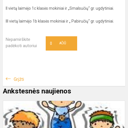
II vietą laimėjo 1c klasės mokiniai ir „Smalsučių“ gr. ugdytiniai.
III vietą laimėjo 1b klasės mokiniai ir „ Pabiručių“ gr. ugdytiniai.
Nepamirškite
0
AČIŪ
padėkoti autoriui
Grįžti
Ankstesnės naujienos