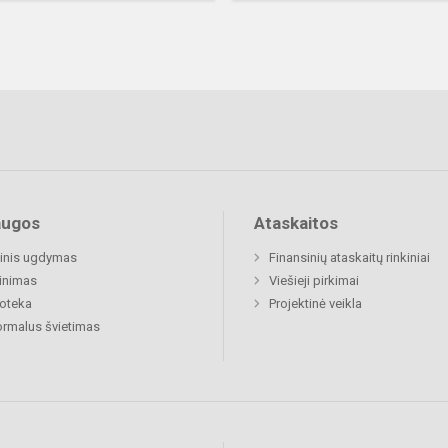
augos
Ataskaitos
inis ugdymas
Finansinių ataskaitų rinkiniai
inimas
Viešieji pirkimai
ioteka
Projektinė veikla
rmalus švietimas