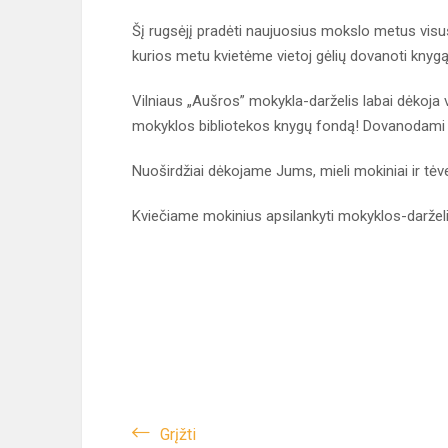
Šį rugsėjį pradėti naujuosius mokslo metus visus 
kurios metu kvietėme vietoj gėlių dovanoti knygą
Vilniaus „Aušros” mokykla-darželis labai dėkoja v
mokyklos bibliotekos knygų fondą! Dovanodami kn
Nuoširdžiai dėkojame Jums, mieli mokiniai ir tėv
Kviečiame mokinius apsilankyti mokyklos-darželio
Grįžti