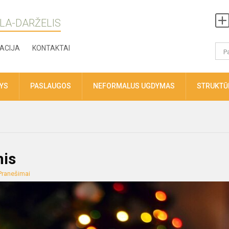
LA-DARŽELIS
ACIJA
KONTAKTAI
TYS
PASLAUGOS
NEFORMALUS UGDYMAS
STRUKTŪR
mis
Pranešimai