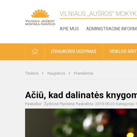
VILNIAUS „AUŠROS” MOKYK
APIE MUS
ADMINISTRACINĖ INFORM
ĮTRAUKUSIS UGDYMAS
VEIKLOS SRI
Titulinis
Naujienos
Pranešimai
Ačiū, kad dalinatės knygo
Paskelbė : Žydronė Pipirienė
Paskelbta: 2019-09-23
Kategorija: