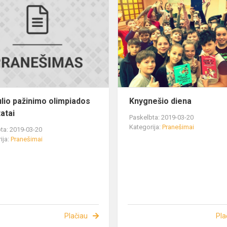
lio pažinimo olimpiados
Knygnešio diena
atai
Paskelbta: 2019-03-20
Kategorija:
Pranešimai
ta: 2019-03-20
ija:
Pranešimai
Plačiau
Pla