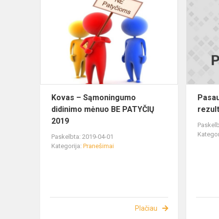
Kovas – Sąmoningumo
Pasau
didinimo mėnuo BE PATYČIŲ
rezult
2019
Paskelb
Kategor
Paskelbta: 2019-04-01
Kategorija:
Pranešimai
Plačiau