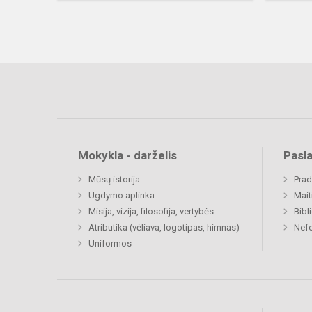
Mokykla - darželis
Pasl
Mūsų istorija
Prad
Ugdymo aplinka
Mait
Misija, vizija, filosofija, vertybės
Bibl
Atributika (vėliava, logotipas, himnas)
Nefo
Uniformos