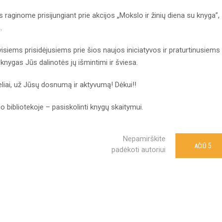
raginome prisijungiant prie akcijos „Mokslo ir žinių diena su knyga”,
.
isiems prisidėjusiems prie šios naujos iniciatyvos ir praturtinusiems
ygas Jūs dalinotės jų išmintimi ir šviesa.
eliai, už Jūsų dosnumą ir aktyvumą! Dėkui!!
 bibliotekoje – pasiskolinti knygų skaitymui.
Nepamirškite
5
AČIŪ
padėkoti autoriui