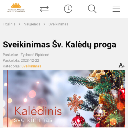
Titulinis
Naujienos
Sveikinimas
Sveikinimas Šv. Kalėdų proga
Paskelbė : Žydronė Pipirienė
Paskelbta: 2023-12-22
Kategorija:
Sveikinimas