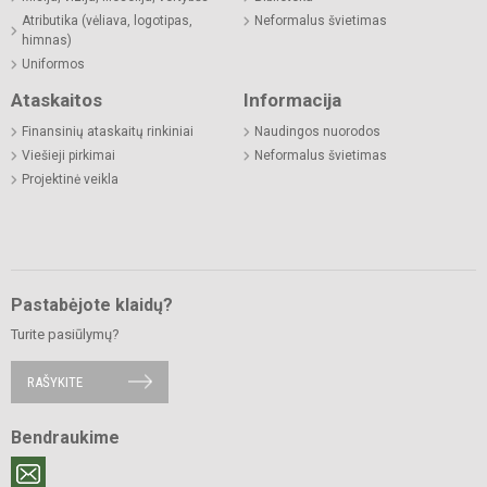
Atributika (vėliava, logotipas,
Neformalus švietimas
himnas)
Uniformos
Ataskaitos
Informacija
Finansinių ataskaitų rinkiniai
Naudingos nuorodos
Viešieji pirkimai
Neformalus švietimas
Projektinė veikla
Pastabėjote klaidų?
Turite pasiūlymų?
RAŠYKITE
Bendraukime