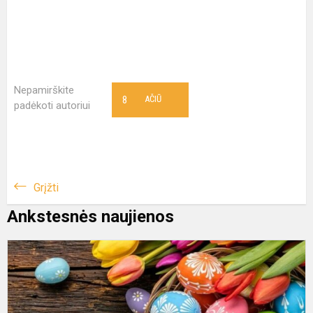
Nepamirškite
8
AČIŪ
padėkoti autoriui
Grįžti
Ankstesnės naujienos