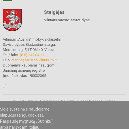
Steigėjas
Vilniaus miesto savivaldybė
Vilniaus „Aušros” mokykla-darželis
Savivaldybės Biudžetinė įstaiga.
Medeinos g. 5, LT-06140 Vilnius.
Tel./ faks.
(8 5) 247 04 11
El. p.
rastine@ausros.vilnius.lm.lt
Duomenys kaupiami ir saugomi
Juridinių asmenų registre
Įmonės kodas 190032365
© 2019. Vilniaus „Aušros” mokykla-darželis. Visos teisės saugomos.
Kopijuoti turinį be raštiško mokyklos administracijos sutikimo griežtai
Šioje svetainėje naudojame
draudžiama.
slapukus (angl. cookies).
Paspaudę mygtuką „Sutinku“
arba naršydami toliau
Mes kuriame mokykloms