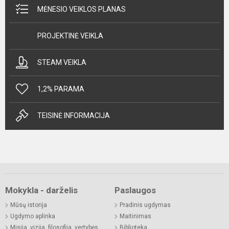
MĖNESIO VEIKLOS PLANAS
PROJEKTINĖ VEIKLA
STEAM VEIKLA
1,2% PARAMA
TEISINĖ INFORMACIJA
Mokykla - darželis
Paslaugos
Mūsų istorija
Pradinis ugdymas
Ugdymo aplinka
Maitinimas
Misija, vizija, filosofija, vertybės
Biblioteka