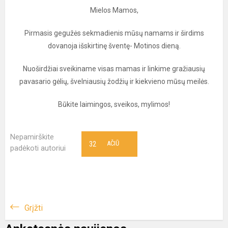
Mielos Mamos,
Pirmasis gegužės sekmadienis mūsų namams ir širdims
dovanoja išskirtinę šventę- Motinos dieną.
Nuoširdžiai sveikiname visas mamas ir linkime gražiausių
pavasario gėlių, švelniausių žodžių ir kiekvieno mūsų meilės.
Būkite laimingos, sveikos, mylimos!
Nepamirškite
32
AČIŪ
padėkoti autoriui
Grįžti