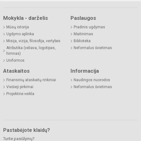
Mokykla - darželis
Paslaugos
Mūsų istorija
Pradinis ugdymas
Ugdymo aplinka
Maitinimas
Misija, vizija, filosofija, vertybės
Biblioteka
Atributika (vėliava, logotipas,
Neformalus švietimas
himnas)
Uniformos
Ataskaitos
Informacija
Finansinių ataskaitų rinkiniai
Naudingos nuorodos
Viešieji pirkimai
Neformalus švietimas
Projektinė veikla
Pastabėjote klaidų?
Turite pasiūlymų?