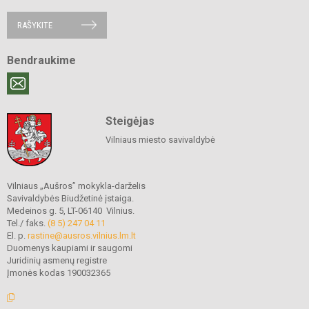
RAŠYKITE
Bendraukime
Steigėjas
Vilniaus miesto savivaldybė
Vilniaus „Aušros” mokykla-darželis
Savivaldybės Biudžetinė įstaiga.
Medeinos g. 5, LT-06140 Vilnius.
Tel./ faks.
(8 5) 247 04 11
El. p.
rastine@ausros.vilnius.lm.lt
Duomenys kaupiami ir saugomi
Juridinių asmenų registre
Įmonės kodas 190032365