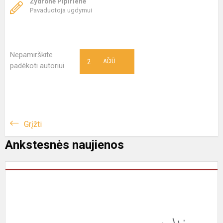
Žydronė Pipirienė
Pavaduotoja ugdymui
Nepamirškite
2
AČIŪ
padėkoti autoriui
Grįžti
Ankstesnės naujienos