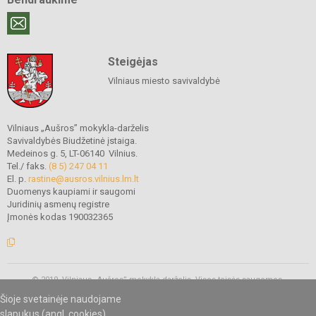
Steigėjas
Vilniaus miesto savivaldybė
Vilniaus „Aušros” mokykla-darželis
Savivaldybės Biudžetinė įstaiga.
Medeinos g. 5, LT-06140 Vilnius.
Tel./ faks.
(8 5) 247 04 11
El. p.
rastine@ausros.vilnius.lm.lt
Duomenys kaupiami ir saugomi
Juridinių asmenų registre
Įmonės kodas 190032365
© 2019. Vilniaus „Aušros” mokykla-darželis. Visos teisės saugomos.
Kopijuoti turinį be raštiško mokyklos administracijos sutikimo griežtai
Šioje svetainėje naudojame
draudžiama.
slapukus (angl. cookies).