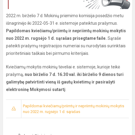
2022 m. birželio 7 d. Mokinių priėmimo komisija posėdžio metu
išnagrinėjo iki 2022-05-31 e. sistemoje pateiktus prašymus.
Papildomas kviečiamų/priimtų ir nepriimtų mokinių mokytis
nuo 2022 m. rugsėjo 1 d. sąrašas prisegtame faile.
Sąraše
pateikti prašymų registracijos numeriai su nurodytais surinktais
prioritetiniais taškais bei pirmumo kriterijais.
Kviečiamų mokytis mokinių tėveliai e. sistemoje, kurioje teikė
prašymą,
nuo birželio 7 d. 16.30 val. iki birželio 9 dienos turi
galimybę patvirtinti vieną iš gautų kvietimų ir pasirašyti
elektroninę Mokymosi sutartį
.
Papildomai kviečiamų/priimtų ir nepriimtų mokinių mokytis
nuo 2022 m. rugsėjo 1 d. sąrašas