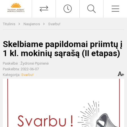
Titulinis
Naujienos
Svarbu!
Skelbiame papildomai priimtų į
1 kl. mokinių sąrašą (II etapas)
Paskelbė : Žydronė Pipirienė
Paskelbta: 2022-06-07
Kategorija:
Svarbu!