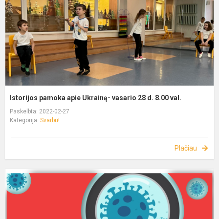
Istorijos pamoka apie Ukrainą- vasario 28 d. 8.00 val.
Paskelbta: 2022-02-27
Kategorija:
Svarbu!
Plačiau