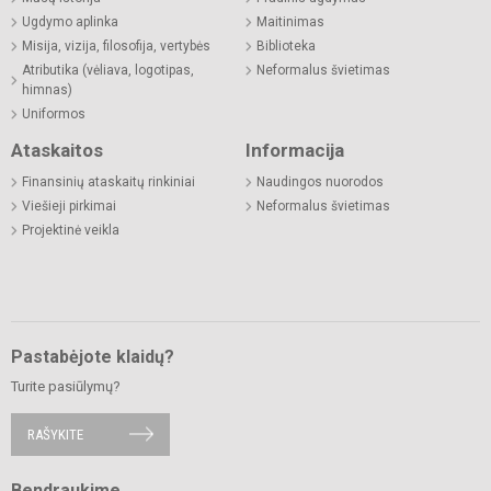
Ugdymo aplinka
Maitinimas
Misija, vizija, filosofija, vertybės
Biblioteka
Atributika (vėliava, logotipas,
Neformalus švietimas
himnas)
Uniformos
Ataskaitos
Informacija
Finansinių ataskaitų rinkiniai
Naudingos nuorodos
Viešieji pirkimai
Neformalus švietimas
Projektinė veikla
Pastabėjote klaidų?
Turite pasiūlymų?
RAŠYKITE
Bendraukime