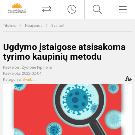
Titulinis
Naujienos
Svarbu!
Ugdymo įstaigose atsisakoma
tyrimo kaupinių metodu
Paskelbė : Žydronė Pipirienė
Paskelbta: 2022-02-04
Kategorija:
Svarbu!