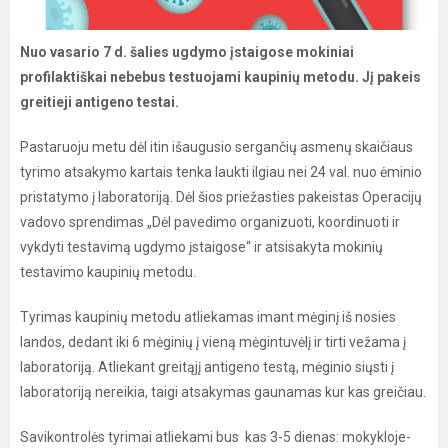
Nuo vasario 7 d. šalies ugdymo įstaigose mokiniai
profilaktiškai nebebus testuojami kaupinių metodu. Jį pakeis
greitieji antigeno testai.
Pastaruoju metu dėl itin išaugusio sergančių asmenų skaičiaus
tyrimo atsakymo kartais tenka laukti ilgiau nei 24 val. nuo ėminio
pristatymo į laboratoriją. Dėl šios priežasties pakeistas Operacijų
vadovo sprendimas „Dėl pavedimo organizuoti, koordinuoti ir
vykdyti testavimą ugdymo įstaigose“ ir atsisakyta mokinių
testavimo kaupinių metodu.
Tyrimas kaupinių metodu atliekamas imant mėginį iš nosies
landos, dedant iki 6 mėginių į vieną mėgintuvėlį ir tirti vežama į
laboratoriją. Atliekant greitąjį antigeno testą, mėginio siųsti į
laboratoriją nereikia, taigi atsakymas gaunamas kur kas greičiau.
Savikontrolės tyrimai atliekami bus kas 3-5 dienas: mokykloje-