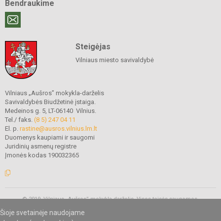
Bendraukime
Steigėjas
Vilniaus miesto savivaldybė
Vilniaus „Aušros” mokykla-darželis
Savivaldybės Biudžetinė įstaiga.
Medeinos g. 5, LT-06140 Vilnius.
Tel./ faks.
(8 5) 247 04 11
El. p.
rastine@ausros.vilnius.lm.lt
Duomenys kaupiami ir saugomi
Juridinių asmenų registre
Įmonės kodas 190032365
© 2019. Vilniaus „Aušros” mokykla-darželis. Visos teisės saugomos.
Kopijuoti turinį be raštiško mokyklos administracijos sutikimo griežtai
Šioje svetainėje naudojame
draudžiama.