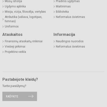
Mūsų istorija
Pradinis ugdymas
Ugdymo aplinka
Maitinimas
Misija, vizija, filosofija, vertybės
Biblioteka
Atributika (vėliava, logotipas,
Neformalus švietimas
himnas)
Uniformos
Ataskaitos
Informacija
Finansinių ataskaitų rinkiniai
Naudingos nuorodos
Viešieji pirkimai
Neformalus švietimas
Projektinė veikla
Pastabėjote klaidų?
Turite pasiūlymų?
RAŠYKITE