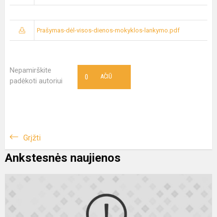
Prašymas-dėl-visos-dienos-mokyklos-lankymo.pdf
Nepamirškite
0
AČIŪ
padėkoti autoriui
Grįžti
Ankstesnės naujienos