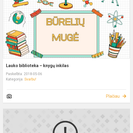
Lauko biblioteka – knygų inkilas
Paskelbta: 2018-05-06
Kategorija:
Svarbu!
Plačiau