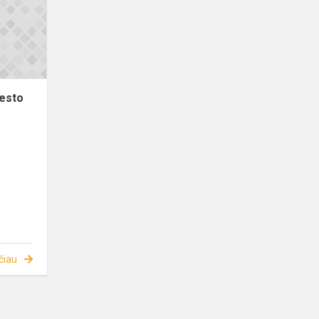
iesto
čiau