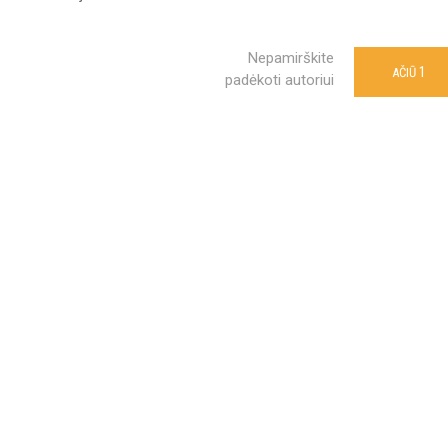
Nepamirškite
1
AČIŪ
padėkoti autoriui