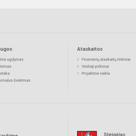
augos
Ataskaitos
inis ugdymas
Finansinių ataskaitų rinkiniai
inimas
Viešieji pirkimai
ioteka
Projektinė veikla
rmalus švietimas
Steigėjas
raukime