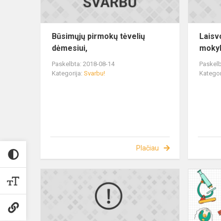
Būsimųjų pirmokų tėvelių
Laisv
dėmesiui,
mokyk
Paskelbta: 2018-08-14
Paskelb
Kategorija:
Svarbu!
Kategor
Plačiau