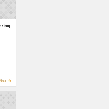
iekimų
čiau