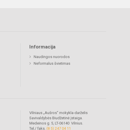
Informacija
Naudingos nuorodos
Neformalus švietimas
Vilniaus „Aušros” mokykla-darželis
Savivaldybės Biudžetinė įstaiga.
Medeinos g. 5, LT-06140 Vilnius.
Tel./ faks.
(8 5) 247 04 11