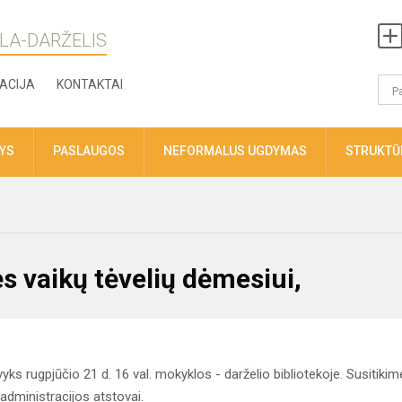
LA-DARŽELIS
ACIJA
KONTAKTAI
TYS
PASLAUGOS
NEFORMALUS UGDYMAS
STRUKTŪR
 vaikų tėvelių dėmesiui,
yks rugpjūčio 21 d. 16 val. mokyklos - darželio bibliotekoje. Susitikim
administracijos atstovai.