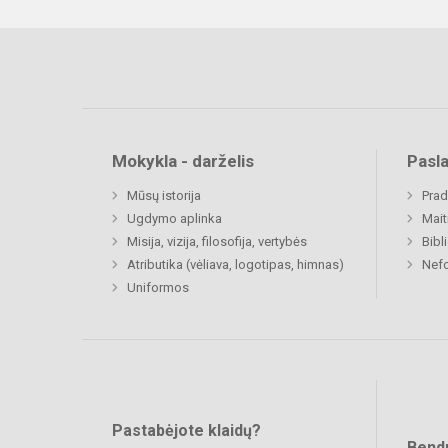
Mokykla - darželis
Pasl
Mūsų istorija
Prad
Ugdymo aplinka
Mait
Misija, vizija, filosofija, vertybės
Bibl
Atributika (vėliava, logotipas, himnas)
Nefo
Uniformos
Pastabėjote klaidų?
Bend