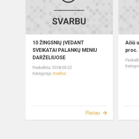
10 ŽINGSNIŲ ĮVEDANT
Ačiū 
SVEIKATAI PALANKŲ MENIU
proc.
DARŽELIUOSE
Paskelb
Kategor
Paskelbta: 2018-03-22
Kategorija:
Svarbu!
Plačiau