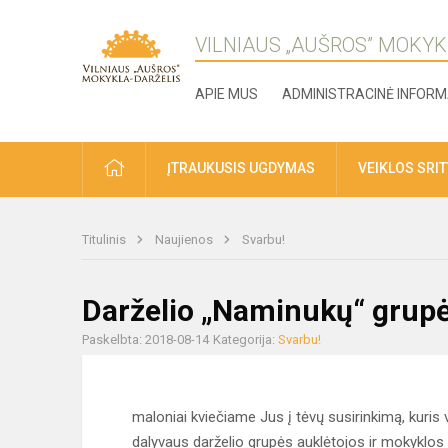
VILNIAUS „AUŠROS” MOKYK
APIE MUS
ADMINISTRACINĖ INFORM
ĮTRAUKUSIS UGDYMAS
VEIKLOS SRI
Titulinis
Naujienos
Svarbu!
Darželio „Naminukų“ grupės
Paskelbta: 2018-08-14
Kategorija:
Svarbu!
maloniai kviečiame Jus į tėvų susirinkimą, kuris v
dalyvaus darželio grupės auklėtojos ir mokyklos 