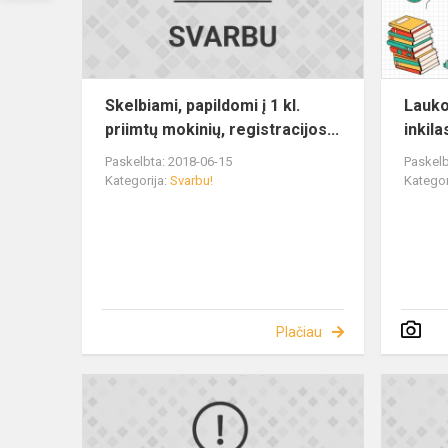
Skelbiami, papildomi į 1 kl.
Lauko
priimtų mokinių, registracijos...
inkila
Paskelbta: 2018-06-15
Paskelb
Kategorija:
Svarbu!
Kategor
Plačiau