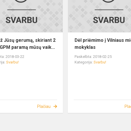
už Jūsų gerumą, skiriant 2
Dėl priėmimo į Vilniaus m
 GPM paramą mūsų vaik...
mokyklas
ta: 2018-03-22
Paskelbta: 2018-02-25
ija:
Svarbu!
Kategorija:
Svarbu!
Plačiau
Pla