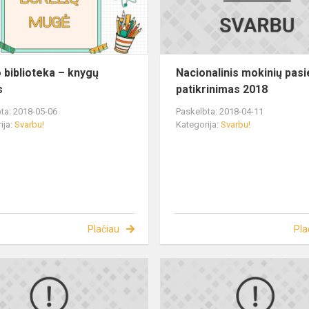
 biblioteka – knygų
Nacionalinis mokinių pas
s
patikrinimas 2018
ta: 2018-05-06
Paskelbta: 2018-04-11
ija:
Svarbu!
Kategorija:
Svarbu!
Plačiau
Pla