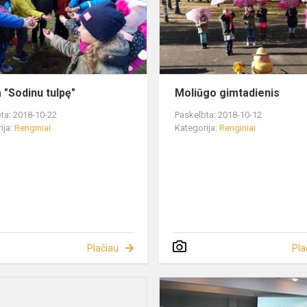
a "Sodinu tulpę"
Moliūgo gimtadienis
ta: 2018-10-22
Paskelbta: 2018-10-12
ija:
Renginiai
Kategorija:
Renginiai
Plačiau
Pla