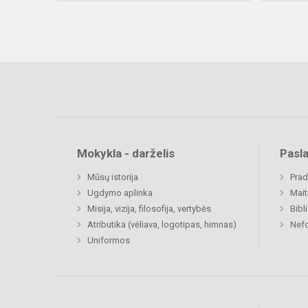
Mokykla - darželis
Pasl
Mūsų istorija
Prad
Ugdymo aplinka
Mait
Misija, vizija, filosofija, vertybės
Bibl
Atributika (vėliava, logotipas, himnas)
Nefo
Uniformos