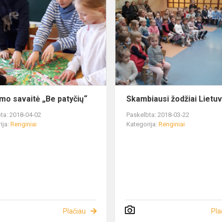
mo savaitė „Be patyčių“
Skambiausi žodžiai Lietuv
ta: 2018-04-02
Paskelbta: 2018-03-22
ija:
Renginiai
Kategorija:
Renginiai
Plačiau
Pla