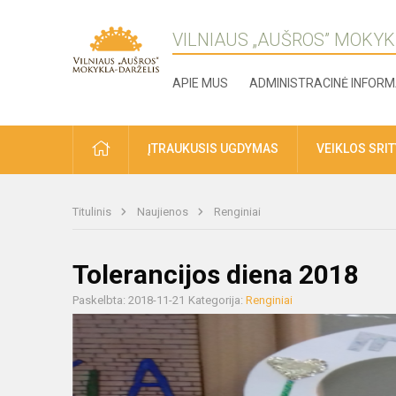
VILNIAUS „AUŠROS” MOKYK
APIE MUS
ADMINISTRACINĖ INFORM
ĮTRAUKUSIS UGDYMAS
VEIKLOS SRI
Titulinis
Naujienos
Renginiai
Tolerancijos diena 2018
Paskelbta: 2018-11-21
Kategorija:
Renginiai