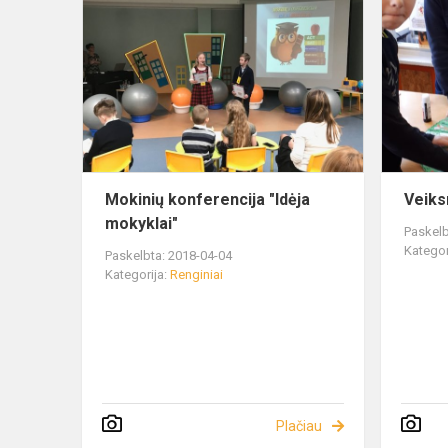
Mokinių konferencija "Idėja
Veiks
mokyklai"
Paskelb
Kategor
Paskelbta: 2018-04-04
Kategorija:
Renginiai
Plačiau