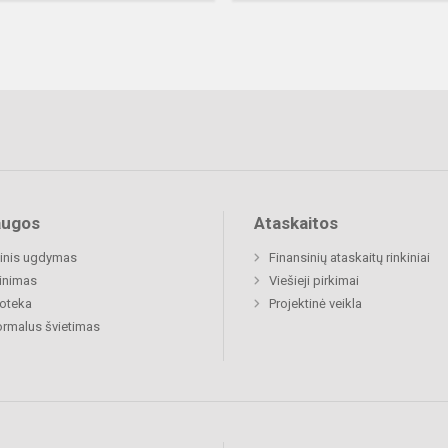
augos
Ataskaitos
inis ugdymas
Finansinių ataskaitų rinkiniai
inimas
Viešieji pirkimai
ioteka
Projektinė veikla
rmalus švietimas