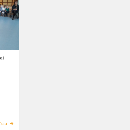
ai
čiau