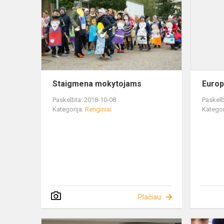
Staigmena mokytojams
Europ
Paskelbta: 2018-10-08
Paskelb
Kategorija:
Renginiai
Kategor
Plačiau