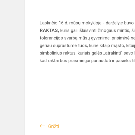
Lapkričio 16 d. mūsų mokykloje - darželyje buv
RAKTAS,
kuris gali išlaisvinti žmogaus mintis,
tolerancijos svarbą mūsų gyvenime, prisiminė neto
geriau suprastume tuos, kurie kitaip mąsto, kitaip
simbolinius raktus, kuriais galės ,,atrakinti‘‘ sa
kad raktai bus prasmingai panaudoti ir pasieks ti
Grįžti