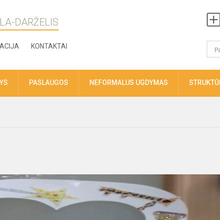
LA-DARŽELIS
ACIJA
KONTAKTAI
TYS
PASLAUGOS
NEFORMALUS UGDYMAS
STRUKTŪR