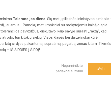
o minima
Tolerancijos diena
. Šių metų pilietinės iniciatyvos simbolis
 širdį, jausmus... Pamokų metu mokiniai su mokytojomis kalbėjo apie
lerancijos pavyzdžius, diskutavo, kaip savyje surasti ,,raktą‘‘, kad
 atrodo, turi kitokių siekių. Visos klasės bei darželinukai kūrė
vo bei kitų širdyse pakantumą, supratimą, pagarbą vienas kitam. Tikimės
kslą – IŠ ŠIRDIES Į ŠIRDĮ!
Nepamirškite
0
AČIŪ
padėkoti autoriui