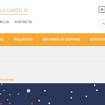
LA-DARŽELIS
ACIJA
KONTAKTAI
TYS
PASLAUGOS
NEFORMALUS UGDYMAS
STRUKTŪR
Pranešimai