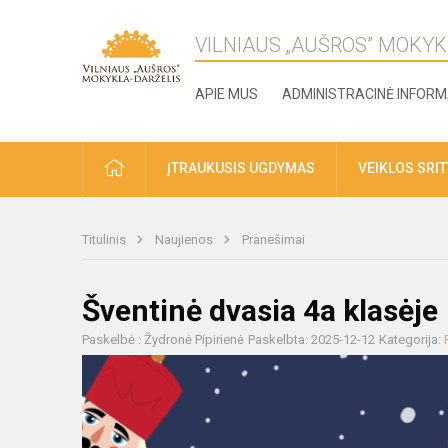
VILNIAUS „AUŠROS” MOKYK
APIE MUS
ADMINISTRACINĖ INFORM
ĮTRAUKUSIS UGDYMAS
VEIKLOS SRI
Titulinis
Naujienos
Pranešimai
Šventinė dvasia 4a klasėje
Paskelbė : Žydronė Pipirienė
Paskelbta: 2025-12-12
Kategorija: