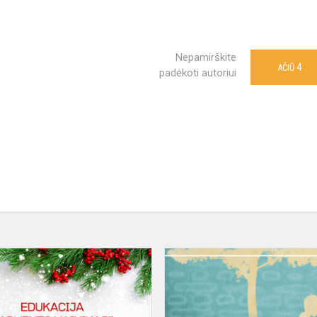
Nepamirškite
4
AČIŪ
padėkoti autoriui