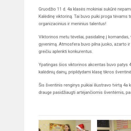
Gruodžio 11 d. 4a klasės mokiniai sukūrė nepami
Kalėdinę viktoriną. Tai buvo puiki proga tėvams
organizacinius ir meninius talentus!
Viktorinos metu tėveliai, pasidalinę į komandas,
gyvenimą. Atmosfera buvo pilna juoko, azarto ir 
greičiu aplenkti konkurentus.
Ypatingas šios viktorinos akcentas buvo patys 4a 
kalėdinių dainų, pripildydami klasę tikros šve
Šis šventinis renginys puikiai iliustravo tvirtą 4a
drauge pasidžiaugti artėjančiomis šventėmis, pasi