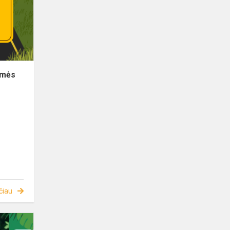
omės
čiau