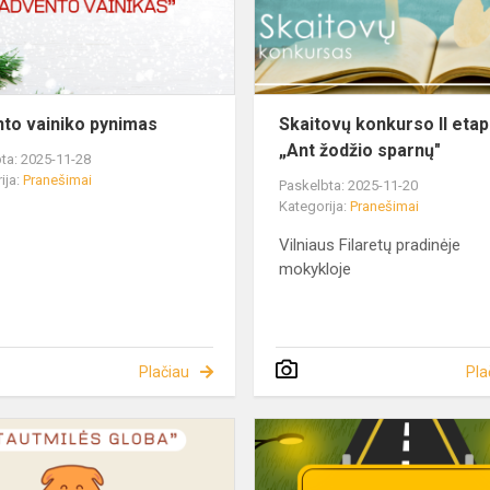
to vainiko pynimas
Skaitovų konkurso II eta
„Ant žodžio sparnų"
ta: 2025-11-28
ija:
Pranešimai
Paskelbta: 2025-11-20
Kategorija:
Pranešimai
Vilniaus Filaretų pradinėje
mokykloje
Plačiau
Pla