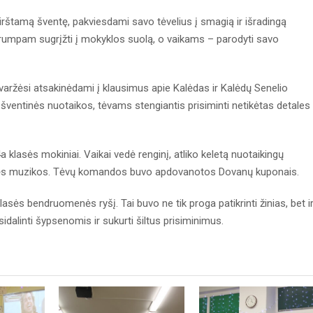
rštamą šventę, pakviesdami savo tėvelius į smagią ir išradingą
 trumpam sugrįžti į mokyklos suolą, o vaikams – parodyti savo
 varžėsi atsakinėdami į klausimus apie Kalėdas ir Kalėdų Senelio
šventinės nuotaikos, tėvams stengiantis prisiminti netikėtas detales 
klasės mokiniai. Vaikai vedė renginį, atliko keletą nuotaikingų
ntinės muzikos. Tėvų komandos buvo apdovanotos Dovanų kuponais.
 klasės bendruomenės ryšį. Tai buvo ne tik proga patikrinti žinias, bet i
dalinti šypsenomis ir sukurti šiltus prisiminimus.