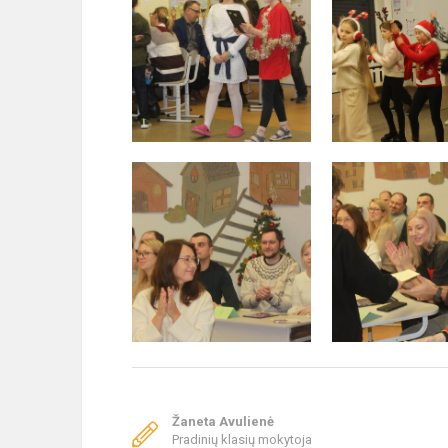
Žaneta Avulienė
Pradinių klasių mokytoja