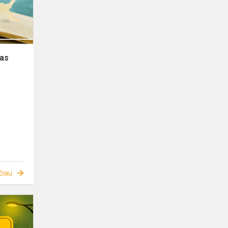
pas
čiau