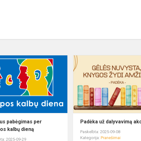
us pabėgimas per
Padėka už dalyvavimą akc
os kalbų dieną
Paskelbta: 2025-09-08
Kategorija:
Pranešimai
ta: 2025-09-29