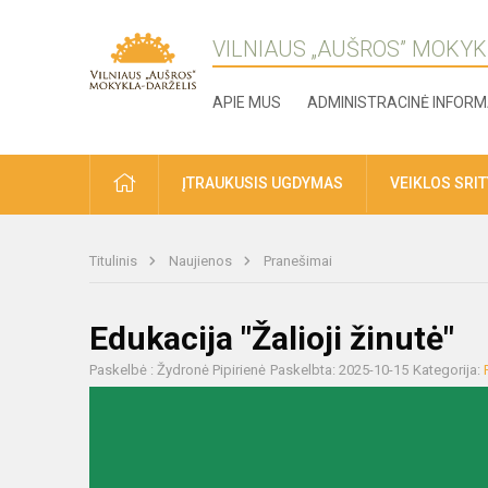
VILNIAUS „AUŠROS” MOKYK
APIE MUS
ADMINISTRACINĖ INFORM
ĮTRAUKUSIS UGDYMAS
VEIKLOS SRI
Titulinis
Naujienos
Pranešimai
Edukacija "Žalioji žinutė"
Paskelbė : Žydronė Pipirienė
Paskelbta: 2025-10-15
Kategorija: