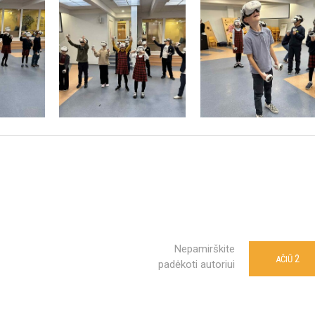
Nepamirškite
2
AČIŪ
padėkoti autoriui