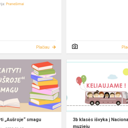
ija:
Pranešimai
Plačiau
Pla
yti „Aušroje“ smagu
3b klasės išvyka į Naciona
muziejų