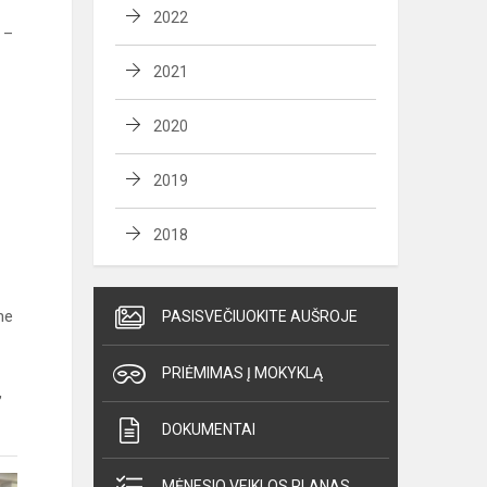
2022
 –
2021
2020
2019
2018
me
PASISVEČIUOKITE AUŠROJE
PRIĖMIMAS Į MOKYKLĄ
,
DOKUMENTAI
MĖNESIO VEIKLOS PLANAS