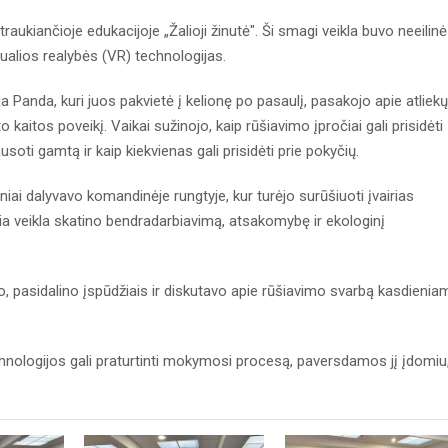
traukiančioje edukacijoje „Žalioji žinutė". Ši smagi veikla buvo neeilinė
tualios realybės (VR) technologijas.
ja Panda, kuri juos pakvietė į kelionę po pasaulį, pasakojo apie atliekų
 kaitos poveikį. Vaikai sužinojo, kaip rūšiavimo įpročiai gali prisidėti
oti gamtą ir kaip kiekvienas gali prisidėti prie pokyčių.
i dalyvavo komandinėje rungtyje, kur turėjo surūšiuoti įvairias
kia veikla skatino bendradarbiavimą, atsakomybę ir ekologinį
o, pasidalino įspūdžiais ir diskutavo apie rūšiavimo svarbą kasdienia
echnologijos gali praturtinti mokymosi procesą, paversdamos jį įdomiu