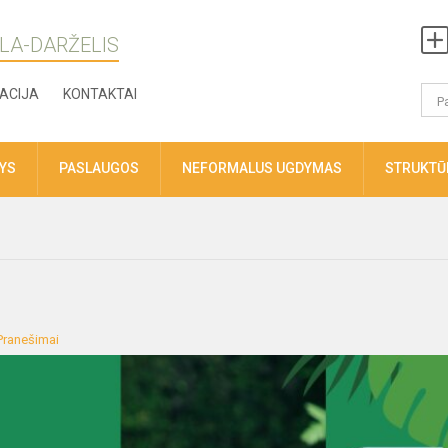
LA-DARŽELIS
ACIJA
KONTAKTAI
TYS
PASLAUGOS
NEFORMALUS UGDYMAS
STRUKTŪR
Pranešimai