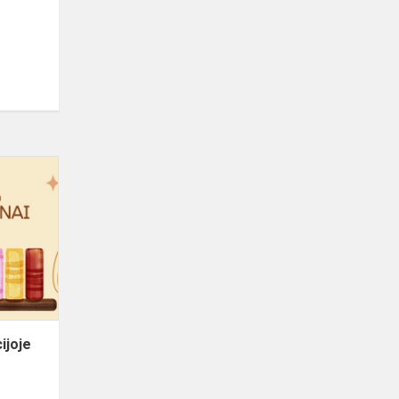
ijoje