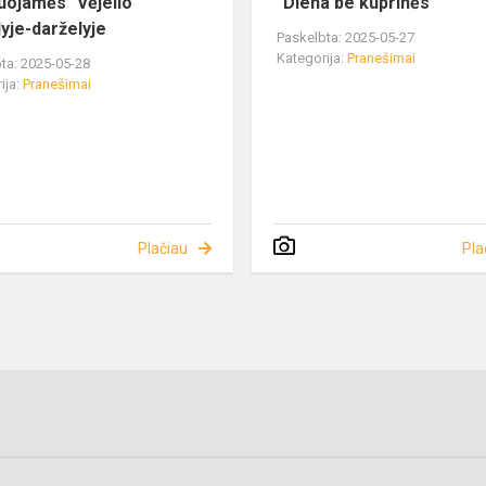
uojamės "Vėjelio"
"Diena be kuprinės"
lyje-darželyje
Paskelbta: 2025-05-27
Kategorija:
Pranešimai
ta: 2025-05-28
ija:
Pranešimai
Plačiau
Pla