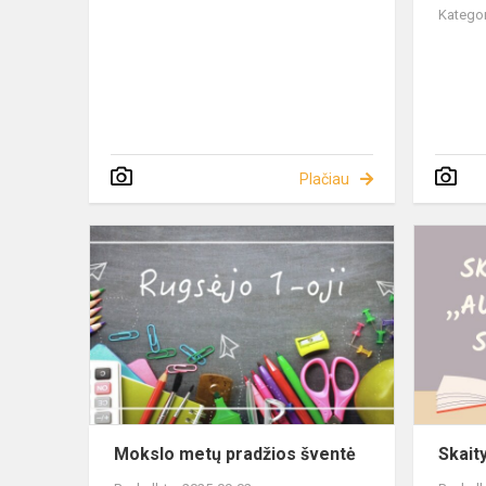
Kategor
Plačiau
Mokslo metų pradžios šventė
Skait