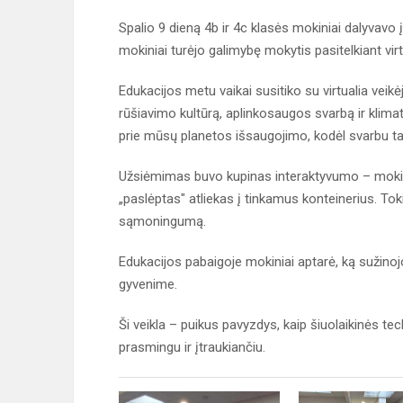
Spalio 9 dieną 4b ir 4c klasės mokiniai dalyvavo į
mokiniai turėjo galimybę mokytis pasitelkiant vir
Edukacijos metu vaikai susitiko su virtualia veikė
rūšiavimo kultūrą, aplinkosaugos svarbą ir klimato
prie mūsų planetos išsaugojimo, kodėl svarbu taus
Užsiėmimas buvo kupinas interaktyvumo – mokinia
„paslėptas" atliekas į tinkamus konteinerius. To
sąmoningumą.
Edukacijos pabaigoje mokiniai aptarė, ką sužinoj
gyvenime.
Ši veikla – puikus pavyzdys, kaip šiuolaikinės t
prasmingu ir įtraukiančiu.