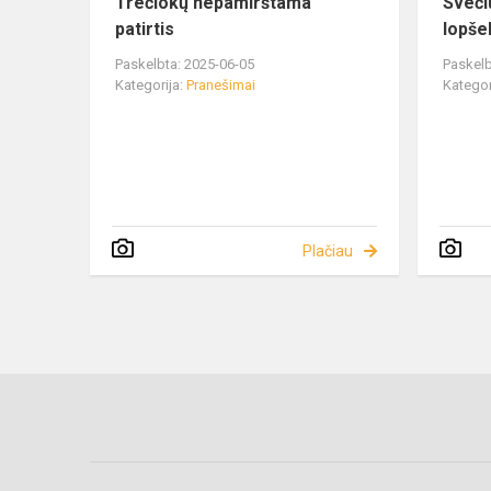
Trečiokų nepamirštama
Sveči
patirtis
lopše
Paskelbta: 2025-06-05
Paskelb
Kategorija:
Pranešimai
Kategor
Plačiau