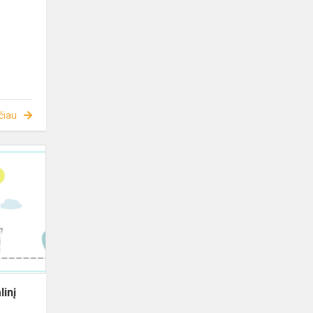
čiau
linį