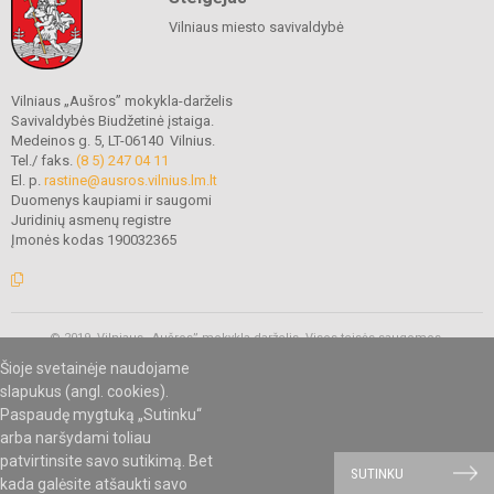
Vilniaus miesto savivaldybė
Vilniaus „Aušros” mokykla-darželis
Savivaldybės Biudžetinė įstaiga.
Medeinos g. 5, LT-06140 Vilnius.
Tel./ faks.
(8 5) 247 04 11
El. p.
rastine@ausros.vilnius.lm.lt
Duomenys kaupiami ir saugomi
Juridinių asmenų registre
Įmonės kodas 190032365
© 2019. Vilniaus „Aušros” mokykla-darželis. Visos teisės saugomos.
Kopijuoti turinį be raštiško mokyklos administracijos sutikimo griežtai
Šioje svetainėje naudojame
draudžiama.
slapukus (angl. cookies).
Paspaudę mygtuką „Sutinku“
arba naršydami toliau
Mes kuriame mokykloms
SVETAINESMOKYKLOMS.LT
patvirtinsite savo sutikimą. Bet
SUTINKU
kada galėsite atšaukti savo