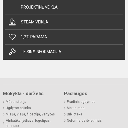
PROJEKTINĖ VEIKLA
STEAM VEIKLA
1,2% PARAMA
TEISINĖ INFORMACIJA
Mokykla - darželis
Paslaugos
Mūsų istorija
Pradinis ugdymas
Ugdymo aplinka
Maitinimas
Misija, vizija, filosofija, vertybės
Biblioteka
Atributika (vėliava, logotipas,
Neformalus švietimas
himnas)