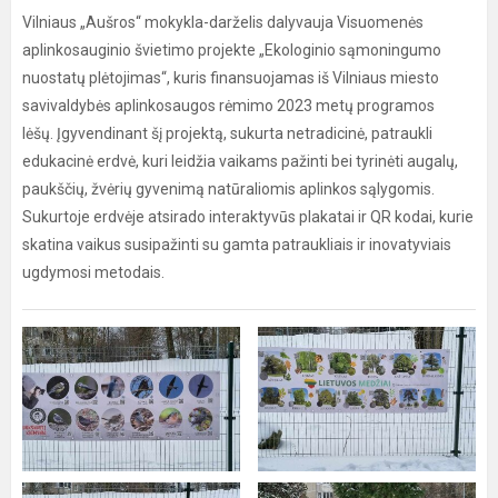
Vilniaus „Aušros“ mokykla-darželis dalyvauja Visuomenės
aplinkosauginio švietimo projekte „Ekologinio sąmoningumo
nuostatų plėtojimas“, kuris finansuojamas iš Vilniaus miesto
savivaldybės aplinkosaugos rėmimo 2023 metų programos
lėšų. Įgyvendinant šį projektą, sukurta netradicinė, patraukli
edukacinė erdvė, kuri leidžia vaikams pažinti bei tyrinėti augalų,
paukščių, žvėrių gyvenimą natūraliomis aplinkos sąlygomis.
Sukurtoje erdvėje atsirado interaktyvūs plakatai ir QR kodai, kurie
skatina vaikus susipažinti su gamta patraukliais ir inovatyviais
ugdymosi metodais.