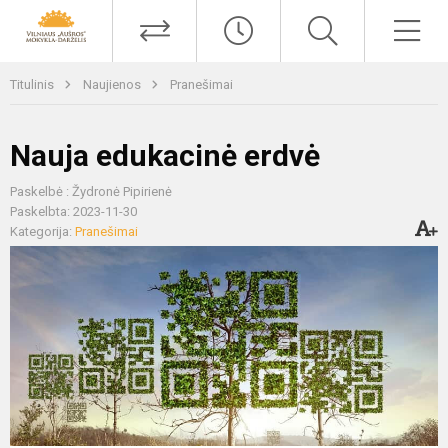
Titulinis
Naujienos
Pranešimai
Nauja edukacinė erdvė
Paskelbė : Žydronė Pipirienė
Paskelbta: 2023-11-30
Kategorija:
Pranešimai