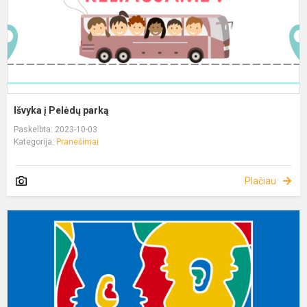
Išvyka į Pelėdų parką
Paskelbta: 2023-10-03
Kategorija:
Pranešimai
Plačiau