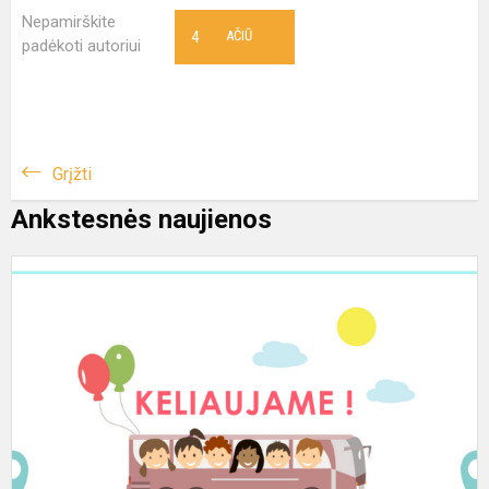
Nepamirškite
4
AČIŪ
padėkoti autoriui
Grįžti
Ankstesnės naujienos