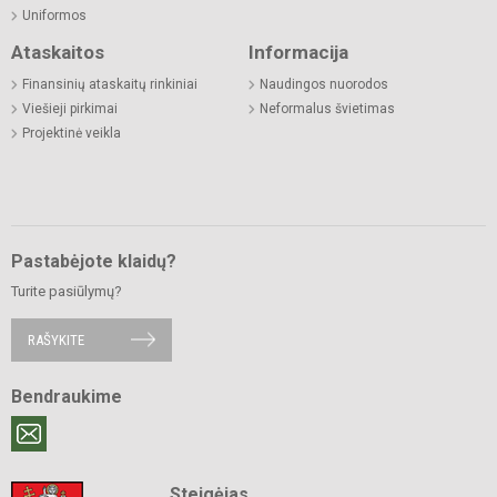
Uniformos
Ataskaitos
Informacija
Finansinių ataskaitų rinkiniai
Naudingos nuorodos
Viešieji pirkimai
Neformalus švietimas
Projektinė veikla
Pastabėjote klaidų?
Turite pasiūlymų?
RAŠYKITE
Bendraukime
Steigėjas