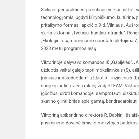
Siekiant per praktines-pažintines veiklas didin
technologijomis, ugdyti kūrybiškumo, kultūrinę,
pritaikymo formas, lapkričio 9 d. Vilniaus „Auš
skirta viktorina „Tyrinėju, bandau, atrandu“. Re
„Ekologinio sąmoningumo nuostatų plėtojimas“,
2023 metų programos lėšų.
Viktorinoje dalyvavo komandos iš „Gabijėlės“, „Ait
užduotis vaikai galėjo tapti mokslininkais (S), 
įrankius ir atkoduodami užduotis - inžinieriais (
susijungiantis į vieną raktinį žodį STEAM. Vikto
įgūdžius, dirbti komandoje, samprotauti, diskutuo
skatino gilinti žinias apie gamtą, bendradarbiauti s
Viktoriną apibendrino direktorė R. Babkin, išsiai
prisiminimo dovanėlėmis, o mokytojas padėkos r