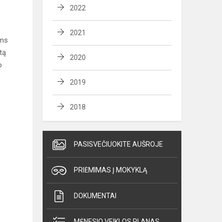
2022
2021
ams
tą
2020
o
2019
2018
PASISVEČIUOKITE AUŠROJE
PRIĖMIMAS Į MOKYKLĄ
DOKUMENTAI
MĖNESIO VEIKLOS PLANAS