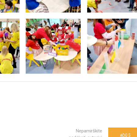
Nepamirškite
5
AČIŪ