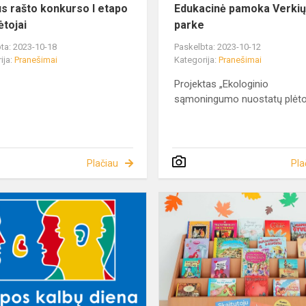
us rašto konkurso I etapo
Edukacinė pamoka Verki
ėtojai
parke
ta: 2023-10-18
Paskelbta: 2023-10-12
ija:
Pranešimai
Kategorija:
Pranešimai
Projektas „Ekologinio
sąmoningumo nuostatų plėto
Plačiau
Pla