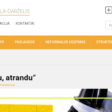
LA-DARŽELIS
ACIJA
KONTAKTAI
TYS
PASLAUGOS
NEFORMALUS UGDYMAS
STRUKTŪR
u, atrandu“
Pranešimai