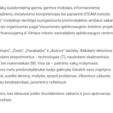
ti vaikų susidomėjimą gamta, gamtos mokslais, informacinėmis
 pažinimo, iniciatyvumo kompetencijas bei paįvairinti STEAM metodo
ros“ mokykloje-darželyje suorganizuota priešmokyklinio amžiaus vaik
nginys organizuotas pagal Visuomenės aplinkosauginio švietimo projek
 finansuojamą iš Vilniaus miesto savivaldybės aplinkosaugos rėmim
varo“, „Žiedo“, „Pasakaitės“ ir „Aušros“ darželių. Atlikdami viktorinos
atlikdami eksperimentus - technologais (T), naudodami skaitmeninius
E) bei matematikais (M). Visa tai – patirtinis vaikų mokymasis
rinos metu priešmokyklinukai turėjo galimybę tobulinti savo mąstymo
ti, sutelkti dėmesį, mokytis, spręsti problemas. Viktorinos užduotis
u bendraamžiais, įsivertinti ir reflektuoti.
škino, kas labiausiai patiko šiuolaikiniams vaikams ir juos apdovanojo
aštais.