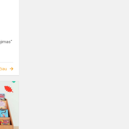
ų
jimas“
čiau