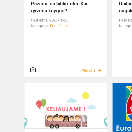
Pažintis su biblioteka. Kur
Daila
gyvena knygos?
nugal
Paskelbta: 2023-10-26
Paskelb
Kategorija:
Pranešimai
Kategor
Plačiau