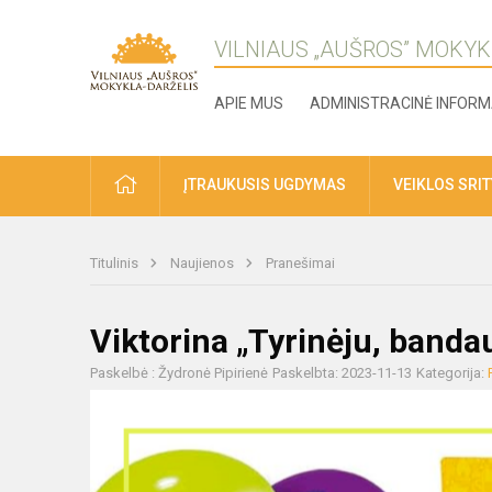
VILNIAUS „AUŠROS” MOKYK
APIE MUS
ADMINISTRACINĖ INFORM
ĮTRAUKUSIS UGDYMAS
VEIKLOS SRI
Titulinis
Naujienos
Pranešimai
Viktorina „Tyrinėju, banda
Paskelbė : Žydronė Pipirienė
Paskelbta: 2023-11-13
Kategorija: