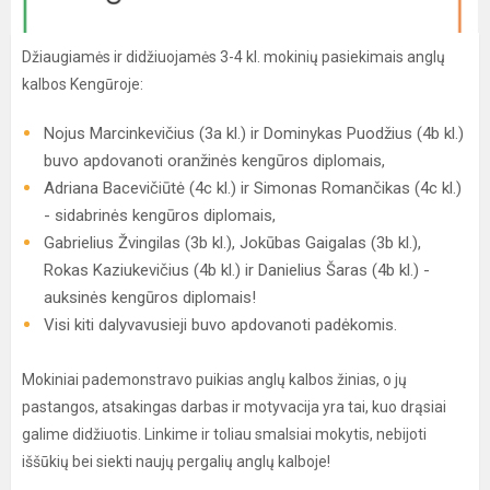
Džiaugiamės ir didžiuojamės 3-4 kl. mokinių pasiekimais anglų
kalbos Kengūroje:
Nojus Marcinkevičius (3a kl.) ir Dominykas Puodžius (4b kl.)
buvo apdovanoti oranžinės kengūros diplomais,
Adriana Bacevičiūtė (4c kl.) ir Simonas Romančikas (4c kl.)
- sidabrinės kengūros diplomais,
Gabrielius Žvingilas (3b kl.), Jokūbas Gaigalas (3b kl.),
Rokas Kaziukevičius (4b kl.) ir Danielius Šaras (4b kl.) -
auksinės kengūros diplomais!
Visi kiti dalyvavusieji buvo apdovanoti padėkomis.
Mokiniai pademonstravo puikias anglų kalbos žinias, o jų
pastangos, atsakingas darbas ir motyvacija yra tai, kuo drąsiai
galime didžiuotis. Linkime ir toliau smalsiai mokytis, nebijoti
iššūkių bei siekti naujų pergalių anglų kalboje!