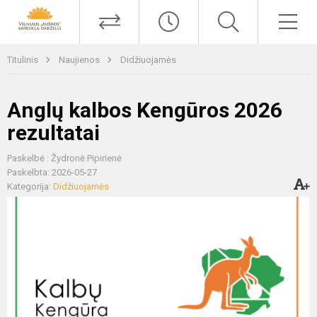
Titulinis
Naujienos
Didžiuojamės
Anglų kalbos Kengūros 2026
rezultatai
Paskelbė : Žydronė Pipirienė
Paskelbta: 2026-05-27
Kategorija:
Didžiuojamės