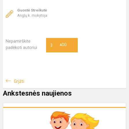
Guostė Streikutė
Anglų k. mokytoja
Nepamirškite
3
AČIŪ
padėkoti autoriui
Grįžti
Ankstesnės naujienos