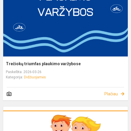
Trečiokų triumfas plaukimo varžybose
Paskelbta: 2026-03-26
Kategorija:
Didžiuojamės
Plačiau