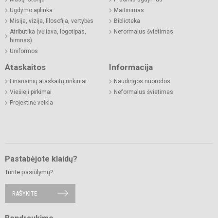
Ugdymo aplinka
Maitinimas
Misija, vizija, filosofija, vertybės
Biblioteka
Atributika (vėliava, logotipas,
Neformalus švietimas
himnas)
Uniformos
Ataskaitos
Informacija
Finansinių ataskaitų rinkiniai
Naudingos nuorodos
Viešieji pirkimai
Neformalus švietimas
Projektinė veikla
Pastabėjote klaidų?
Turite pasiūlymų?
RAŠYKITE