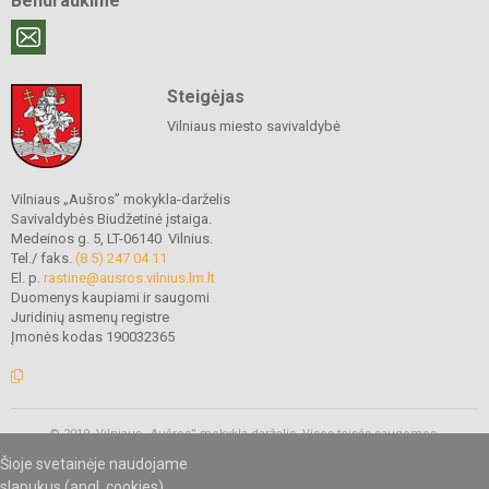
Bendraukime
Steigėjas
Vilniaus miesto savivaldybė
Vilniaus „Aušros” mokykla-darželis
Savivaldybės Biudžetinė įstaiga.
Medeinos g. 5, LT-06140 Vilnius.
Tel./ faks.
(8 5) 247 04 11
El. p.
rastine@ausros.vilnius.lm.lt
Duomenys kaupiami ir saugomi
Juridinių asmenų registre
Įmonės kodas 190032365
© 2019. Vilniaus „Aušros” mokykla-darželis. Visos teisės saugomos.
Kopijuoti turinį be raštiško mokyklos administracijos sutikimo griežtai
Šioje svetainėje naudojame
draudžiama.
slapukus (angl. cookies).