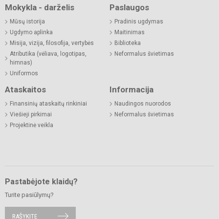
Mokykla - darželis
Paslaugos
Mūsų istorija
Pradinis ugdymas
Ugdymo aplinka
Maitinimas
Misija, vizija, filosofija, vertybės
Biblioteka
Atributika (vėliava, logotipas,
Neformalus švietimas
himnas)
Uniformos
Ataskaitos
Informacija
Finansinių ataskaitų rinkiniai
Naudingos nuorodos
Viešieji pirkimai
Neformalus švietimas
Projektinė veikla
Pastabėjote klaidų?
Turite pasiūlymų?
RAŠYKITE