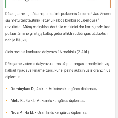
Džiaugiamės galėdami pasidalinti puikiomis žiniomis! Jau žinomi
šių metų tarptautinio lietuvių kalbos konkurso
„Kengūra“
rezultatai. Mūsų mokyklos-darželio mokiniai dar kartą įrodė, kad
puikiai išmano gimtąją kalbą, geba atlikti sudėtingas užduotis ir
nebijo iššūkių.
Šiais metais konkurse dalyvavo 16 mokinių (2-4 kl.).
Dėkojame visiems dalyvavusiems už pastangas ir meilę lietuvių
kalbai! Ypač sveikiname tuos, kurie pelnė auksinius ir oranžinius
diplomus:
Dominykas D., 4b kl.-
Auksinės kengūros diplomas;
Mėta K., 4a kl.
- Auksinės kengūros diplomas;
Nida P., 4a kl. -
Oranžinės kengūros diplomas;