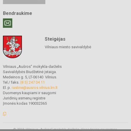
Bendraukime
Steigėjas
Vilniaus miesto savivaldybė
Vilniaus „Aušros” mokykla-darželis
Savivaldybės Biudžetinė įstaiga.
Medeinos g. 5, LT-06140 Vilnius.
Tel./ faks.
(8 5) 247 04 11
El. p.
rastine@ausros.vilnius.lm.lt
Duomenys kaupiami ir saugomi
Juridinių asmenų registre
Įmonės kodas 190032365
© 2019. Vilniaus „Aušros” mokykla-darželis. Visos teisės saugomos.