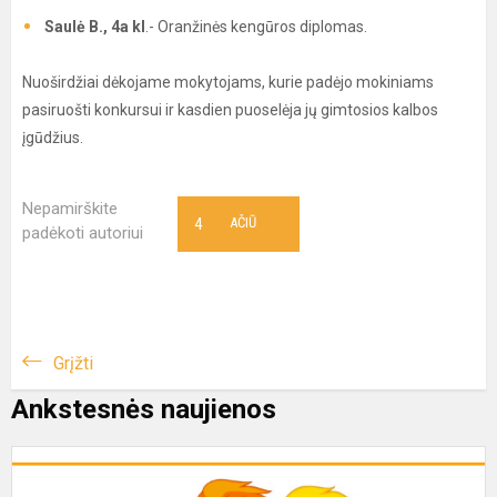
Saulė B., 4a kl
.- Oranžinės kengūros diplomas.
Nuoširdžiai dėkojame mokytojams, kurie padėjo mokiniams
pasiruošti konkursui ir kasdien puoselėja jų gimtosios kalbos
įgūdžius.
Nepamirškite
4
AČIŪ
padėkoti autoriui
Grįžti
Ankstesnės naujienos