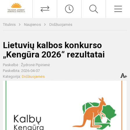
Titulinis
Naujienos
Didžiuojamės
Lietuvių kalbos konkurso
„Kengūra 2026“ rezultatai
Paskelbė : Žydronė Pipirienė
Paskelbta: 2026-04-07
Kategorija:
Didžiuojamės