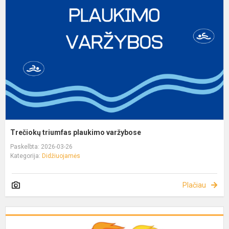
Trečiokų triumfas plaukimo varžybose
Paskelbta: 2026-03-26
Kategorija:
Didžiuojamės
Plačiau