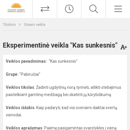
Titulinis
Steam veikla
Eksperimentinė veikla "Kas sunkesnis"
Veiklos pavadinimas:
"Kas sunkesnis"
Grupė:
"Pabiručiai"
Veiklos tikslas
: Žadinti ugdytinių norą tyrinėti, atlikti stebėjimus
pasitelkiant gamtinę medžiagą bei skatinti jų kūrybiškumą.
Veiklos iššūkis
: Kaip padaryti, kad visi sveriami daiktai svertų
vienodai.
Veiklos aprašymas
: Paėmę pasigamintas svarstykles į vieną