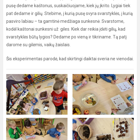
pusę dedame kaštonus, suskaičiuojame, kiek jų įkrito. Lygiai tiek
pat dedame ir gilių. Stebime, į kurią pusę svyra svarstyklės, į kurią
pasviro labiau – ta gamtinė medžiaga sunkesnė. Svarstome,
kodėl kaštonai sunkesni už giles. Kiek dar reikia įdėti gilių, kad
svarstyklės būtų lygios? Dedame po vieną ir tikriname. Tą patį
darome su gilėmis, vaikų žaislais.
Šis eksperimentas parodė, kad skirtingi daiktai sveria ne vienodai.