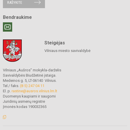
RAŠYKITE
Bendraukime
Steigėjas
Vilniaus miesto savivaldybė
Vilniaus „Aušros” mokykla-darželis
Savivaldybės Biudžetinė įstaiga.
Medeinos g. 5, LT-06140 Vilnius.
Tel./ faks.
(8 5) 247 04 11
El. p.
rastine@ausros.vilnius.lm.lt
Duomenys kaupiami ir saugomi
Juridinių asmenų registre
Įmonės kodas 190032365