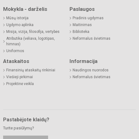
Mokykla - darželis
Paslaugos
Mūsų istorija
Pradinis ugdymas
Ugdymo aplinka
Maitinimas
Misija, vizija, filosofija, vertybės
Biblioteka
Atributika (vėliava, logotipas,
Neformalus švietimas
himnas)
Uniformos
Ataskaitos
Informacija
Finansinių ataskaitų rinkiniai
Naudingos nuorodos
Viešieji pirkimai
Neformalus švietimas
Projektinė veikla
Pastabėjote klaidų?
Turite pasiūlymų?