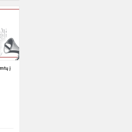
mtų į