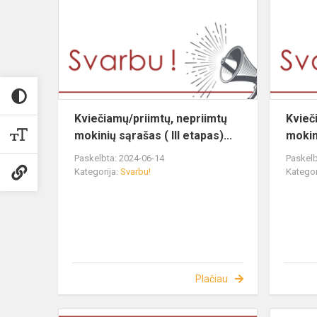
Kviečiamų/priimtų, nepriimtų
Kvieč
mokinių sąrašas ( III etapas)...
mokini
Paskelbta: 2024-06-14
Paskelb
Kategorija:
Svarbu!
Kategor
Plačiau