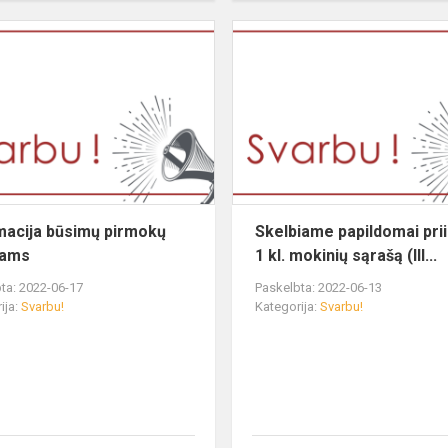
macija būsimų pirmokų
Skelbiame papildomai prii
iams
1 kl. mokinių sąrašą (III...
ta: 2022-06-17
Paskelbta: 2022-06-13
ija:
Svarbu!
Kategorija:
Svarbu!