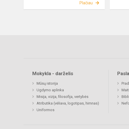
Plačiau
Mokykla - darželis
Pasl
Mūsų istorija
Prad
Ugdymo aplinka
Mait
Misija, vizija, filosofija, vertybės
Bibl
Atributika (vėliava, logotipas, himnas)
Nefo
Uniformos