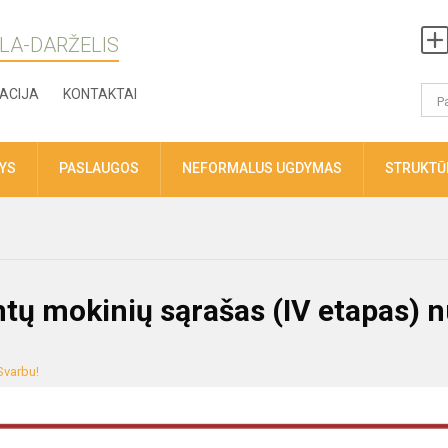
LA-DARŽELIS
ACIJA
KONTAKTAI
TYS
PASLAUGOS
NEFORMALUS UGDYMAS
STRUKTŪR
mtų mokinių sąrašas (IV etapas) 
Svarbu!