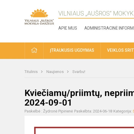
VILNIAUS „AUŠROS” MOKYK
APIE MUS
ADMINISTRACINĖ INFORM
ĮTRAUKUSIS UGDYMAS
VEIKLOS SRI
Titulinis
Naujienos
Svarbu!
Kviečiamų/priimtų, neprii
2024-09-01
Paskelbė : Žydronė Pipirienė
Paskelbta: 2024-06-18
Kategorija: