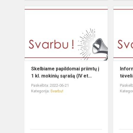
Skelbiame papildomai priimtų į
Infor
1 kl. mokinių sąrašą (IV et...
tėvel
Paskelbta: 2022-06-21
Paskelb
Kategorija:
Svarbu!
Kategor