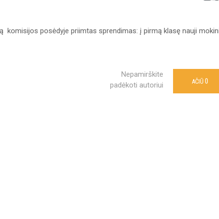
lą komisijos posėdyje priimtas sprendimas: į pirmą klasę nauji mokini
Nepamirškite
0
AČIŪ
padėkoti autoriui