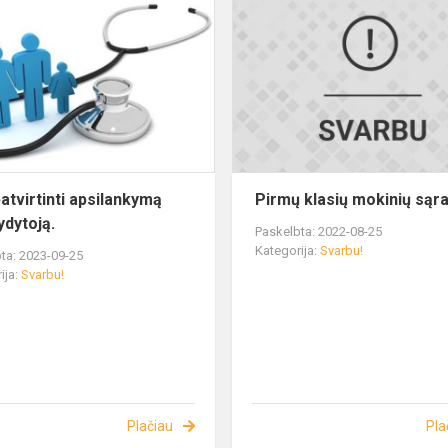
patvirtinti apsilankymą
Pirmų klasių mokinių sąra
ydytoją.
Paskelbta: 2022-08-25
Kategorija:
Svarbu!
ta: 2023-09-25
ija:
Svarbu!
Plačiau
Pla