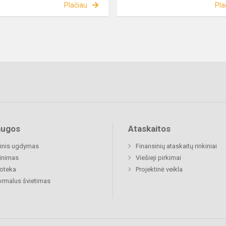
Plačiau
Pla
augos
Ataskaitos
inis ugdymas
Finansinių ataskaitų rinkiniai
inimas
Viešieji pirkimai
ioteka
Projektinė veikla
rmalus švietimas