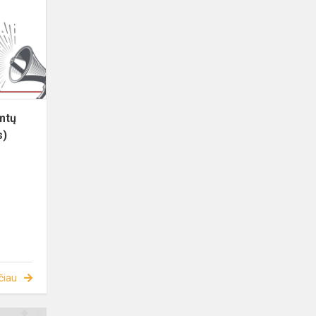
imtų
s)
čiau