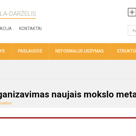
LA-DARŽELIS
ACIJA
KONTAKTAI
TYS
PASLAUGOS
NEFORMALUS UGDYMAS
STRUKTŪR
ganizavimas naujais mokslo meta
Svarbu!