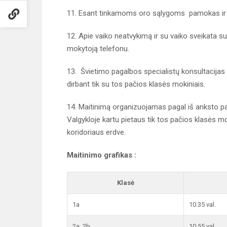
11. Esant tinkamoms oro sąlygoms pamokas ir 
12. Apie vaiko neatvykimą ir su vaiko sveikata su
mokytoją telefonu.
13. Švietimo pagalbos specialistų konsultacijas
dirbant tik su tos pačios klasės mokiniais.
14. Maitinimą organizuojamas pagal iš anksto pa
Valgykloje kartu pietaus tik tos pačios klasės mok
koridoriaus erdve.
Maitinimo grafikas :
Klasė
1a
10.35 val.
2a, 2b
10.55 val.