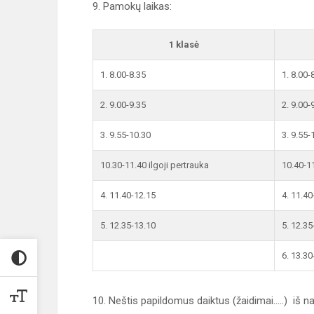
9. Pamokų laikas:
1 klasė
1. 8.00-8.35
1. 8.00-
2. 9.00-9.35
2. 9.00-
3. 9.55-10.30
3. 9.55-
10.30-11.40 ilgoji pertrauka
10.40-11
4. 11.40-12.15
4. 11.40
5. 12.35-13.10
5. 12.35
6. 13.30
10. Neštis papildomus daiktus (žaidimai.....) iš