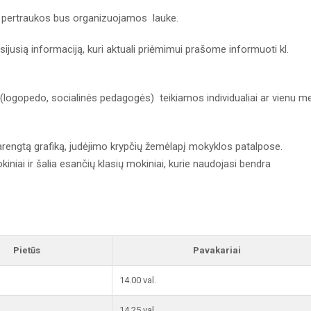
pertraukos bus organizuojamos lauke.
sijusią informaciją, kuri aktuali priėmimui prašome informuoti kl.
 (logopedo, socialinės pedagogės) teikiamos individualiai ar vienu m
rengtą grafiką, judėjimo krypčių žemėlapį mokyklos patalpose.
iniai ir šalia esančių klasių mokiniai, kurie naudojasi bendra
Pietūs
Pavakariai
14.00 val.
14.25 val.