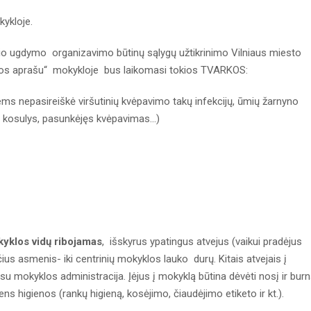
ykloje.
rinio ugdymo organizavimo būtinų sąlygų užtikrinimo Vilniaus miesto
os aprašu“ mokykloje bus laikomasi tokios TVARKOS:
iems nepasireiškė viršutinių kvėpavimo takų infekcijų, ūmių žarnyno
a, kosulys, pasunkėjęs kvėpavimas...)
kyklos vidų ribojamas
, išskyrus ypatingus atvejus (vaikui pradėjus
čius asmenis- iki centrinių mokyklos lauko durų. Kitais atvejais į
 su mokyklos administracija. Įėjus į mokyklą būtina dėvėti nosį ir bur
s higienos (rankų higieną, kosėjimo, čiaudėjimo etiketo ir kt.).