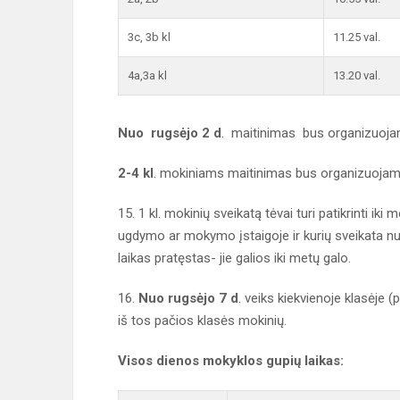
3c, 3b kl
11.25 val.
4a,3a kl
13.20 val.
Nuo rugsėjo 2 d
. maitinimas bus organizuoja
2-4 kl
. mokiniams maitinimas bus organizuoja
15. 1 kl. mokinių sveikatą tėvai turi patikrinti ik
ugdymo ar mokymo įstaigoje ir kurių sveikata nu
laikas pratęstas- jie galios iki metų galo.
16.
Nuo rugsėjo 7 d
. veiks kiekvienoje klasėje
iš tos pačios klasės mokinių.
Visos dienos mokyklos gupių laikas: