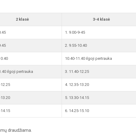
2 klasė
3-4 klasė
8.45
1. 9.00-9-45
9.45
2. 9.55-10.40
10.40
10.40-11.40 ilgoji pertrauka
.40 ilgoji pertrauka
3. 11.40-12.25
-12.25
4. 12.35-13.20
-13.20
5. 13.30-14.15
-14.15
6. 14.25-15.10
 namų draudžiama.