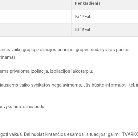
Penktadienis
Iki 17 val.
Iki 15 val.
antis vaikų grupių izoliacijos principo: grupes sudarys tos pačios
erinama)
s privaloma izoliacija, izoliacijos laikotarpiu.
usiems vaiko sveikatos negalavimams, Jūs būsite informuoti tel. i
ai vyks nuotoliniu būdu.
goti vaikus. Dėl nuolat kintančios esamos situacijos, galimi TVARK