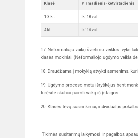
Klasė
Pirmadienis-ketvirtadienis
1-3 kl.
Iki 18 val
4 kl.
Iki 16 val.
17. Neformaliojo vaikų švietimo veiklos vyks laik
klasės mokiniai. (Neformaliojo ugdymo veikla d
18. Draudžiama į mokyklą atvykti asmenims, kuriem
19. Ugdymo proceso metu išryškėjus bent menkia
turėsite skubiai paimti vaiką iš įstaigos.
20. Klasės tėvų susirinkimai, individualūs pokalbi
Tikimės susitarimų laikymosi ir pagalbos apsau