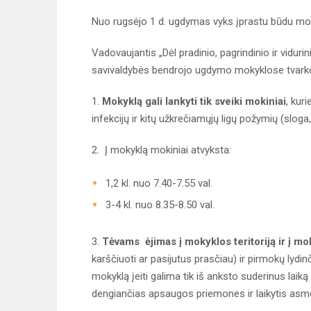
Nuo rugsėjo 1 d. ugdymas vyks įprastu būdu mok
Vadovaujantis „Dėl pradinio, pagrindinio ir vidu
savivaldybės bendrojo ugdymo mokyklose tvark
1.
Mokyklą gali lankyti tik sveiki mokiniai
, kur
infekcijų ir kitų užkrečiamųjų ligų požymių (slog
2. Į mokyklą mokiniai atvyksta:
1,2 kl. nuo 7.40-7.55 val.
3-4 kl. nuo 8.35-8.50 val.
3.
Tėvams ėjimas į mokyklos teritoriją ir į mo
karščiuoti ar pasijutus prasčiau) ir pirmokų lydin
mokyklą įeiti galima tik iš anksto suderinus laiką
dengiančias apsaugos priemones ir laikytis asmen