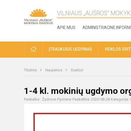
VILNIAUS „AUŠROS” MOKYK
APIE MUS
ADMINISTRACINĖ INFORM
ĮTRAUKUSIS UGDYMAS
VEIKLOS SRI
Titulinis
Naujienos
Svarbu!
1-4 kl. mokinių ugdymo or
Paskelbė : Žydronė Pipirienė
Paskelbta: 2020-08-28
Kategorija: