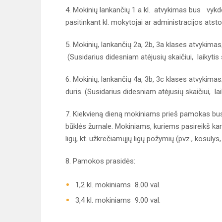
4. Mokinių lankančių 1 a kl. atvykimas bus vyk
pasitinkant kl. mokytojai ar administracijos at
5. Mokinių, lankančių 2a, 2b, 3a klases atvyki
(Susidarius didesniam atėjusių skaičiui, laikytis
6. Mokinių, lankančių 4a, 3b, 3c klases atvyk
duris. (Susidarius didesniam atėjusių skaičiui, la
7. Kiekvieną dieną mokiniams prieš pamokas bu
būklės žurnale. Mokiniams, kuriems pasireikš kar
ligų, kt. užkrečiamųjų ligų požymių (pvz., kosuly
8. Pamokos prasidės:
1,2 kl. mokiniams 8.00 val.
3,4 kl. mokiniams 9.00 val.