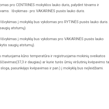
domas pro CENTRINES mokyklos lauko duris, palydint tėvams ir
stovams. Išvykimas- pro VAKARINĖS pusės lauko duris.
mas/išvykimas į mokyklą bus vykdomas pro RYTINĖS pusės lauko duris.
 saugių atstumų).
imas/išvykimas į mokyklą bus vykdomas pro VAKARINĖS pusės lauko
ikytis saugių atstumų).
s matuojama kūno temperatūra ir registruojama mokinių sveikatos
ščiavimas(37,3 ir daugiau) ar kurie turės ūmių viršutinių kvėpavimo t
s, sloga, pasunkėjęs kvėpavimas ir pan.) į mokyklą bus neįleidžiami.