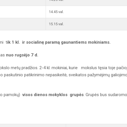
14.45 val.
15.15 val.
mi t
ik 1 kl. ir socialinę paramą gaunantiems mokiniams.
mas
nuo rugsėjo 7 d.
i mokslo metų pradžios. 2-4 kl. mokiniai, kurie mokslus tęsia toje pačio
o paskutinio patikrinimo nepasikeitė, sveikatos pažymėjimų galiojim
 (po pamokų)
visos dienos mokyklos grupės
. Grupės bus sudarom