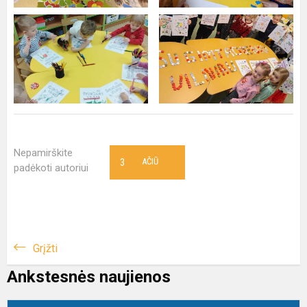
Nepamirškite
3
AČIŪ
padėkoti autoriui
Grįžti
Ankstesnės naujienos