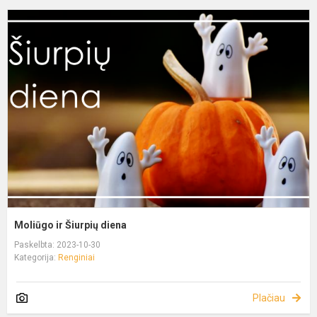
Moliūgo ir Šiurpių diena
Paskelbta: 2023-10-30
Kategorija:
Renginiai
Plačiau