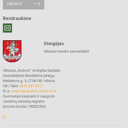
RAŠYKITE
Bendraukime
Steigėjas
Vilniaus miesto savivaldybė
Vilniaus „Aušros” mokykla-darželis
Savivaldybės Biudžetinė įstaiga.
Medeinos g. 5, LT-06140 Vilnius.
Tel./ faks.
(8 5) 247 04 11
El. p.
rastine@ausros.vilnius.lm.lt
Duomenys kaupiami ir saugomi
Juridinių asmenų registre
Įmonės kodas 190032365