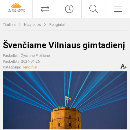
Titulinis
Naujienos
Renginiai
Švenčiame Vilniaus gimtadienį
Paskelbė : Žydronė Pipirienė
Paskelbta: 2024-01-26
Kategorija:
Renginiai