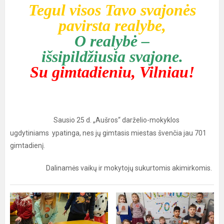
Tegul visos Tavo svajonės
pavirsta realybe,
O realybė –
išsipildžiusia svajone.
Su gimtadieniu, Vilniau!
Sausio 25 d. „Aušros“ darželio-mokyklos
ugdytiniams ypatinga, nes jų gimtasis miestas švenčia jau 701
gimtadienį.
Dalinamės vaikų ir mokytojų sukurtomis akimirkomis.