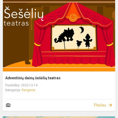
Adventinių dainų šešėlių teatras
Paskelbta: 2023-12-14
Kategorija:
Renginiai
Plačiau