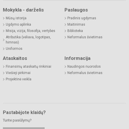
Mokykla - darželis
Paslaugos
Mūsų istorija
Pradinis ugdymas
Ugdymo aplinka
Maitinimas
Misija, vizija, filosofija, vertybės
Biblioteka
Atributika (vėliava, logotipas,
Neformalus švietimas
himnas)
Uniformos
Ataskaitos
Informacija
Finansinių ataskaitų rinkiniai
Naudingos nuorodos
Viešieji pirkimai
Neformalus švietimas
Projektinė veikla
Pastabėjote klaidų?
Turite pasiūlymų?