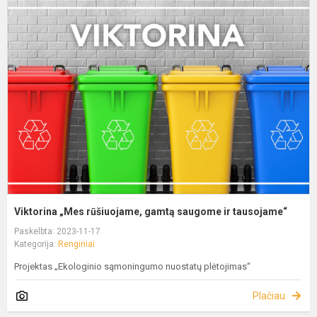
Viktorina „Mes rūšiuojame, gamtą saugome ir tausojame“
Paskelbta: 2023-11-17
Kategorija:
Renginiai
Projektas „Ekologinio sąmoningumo nuostatų plėtojimas“
Plačiau