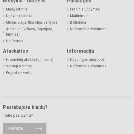
Mokykla - darželis
Paslaugos
Mūsų istorija
Pradinis ugdymas
Ugdymo aplinka
Maitinimas
Misija, vizija, filosofija, vertybės
Biblioteka
Atributika (vėliava, logotipas,
Neformalus švietimas
himnas)
Uniformos
Ataskaitos
Informacija
Finansinių ataskaitų rinkiniai
Naudingos nuorodos
Viešieji pirkimai
Neformalus švietimas
Projektinė veikla
Pastabėjote klaidų?
Turite pasiūlymų?
RAŠYKITE