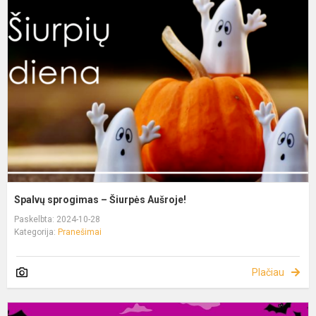
Spalvų sprogimas – Šiurpės Aušroje!
Paskelbta: 2024-10-28
Kategorija:
Pranešimai
Plačiau