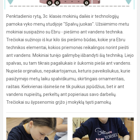
Penktadienio rytą, 3c klasės mokinių dailės ir technologijų
pamoka vyko menų studijoje "Spalvų juokas". Užsiėmimo metu
mokiniai susipažino su Ebru - piešimo ant vandens technika.
Trečiokai sužinojo iš kur kilo šis piešimo būdas, kokie yra Ebru
technikos elementai, kokios priemonės reikalingos norint piešti
ant vandens. Mokiniai turėjo galimybę išbandyti šią techniką. Liejo
spalvas, su tam tikrais pagaliukais ir šukomis piešė ant vandens.
Nupiešė orginalius, nepakartojamus, keturis paveiksliukus, kurie
pasižymėjo metų laiku spalviškumu, skirtingais ornamentais,
raštais. Kiekvienas išsinešė ne tik puikius įspūdžius, bet ir ant
vandens nupieštų, perkeltų ant popieriaus savo darbelių.
Trečiokai su šypsenomis grįžo į mokyklą tęsti pamokų.