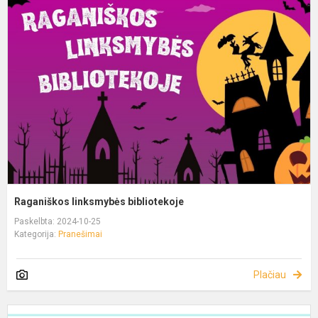
Raganiškos linksmybės bibliotekoje
Paskelbta: 2024-10-25
Kategorija:
Pranešimai
Plačiau