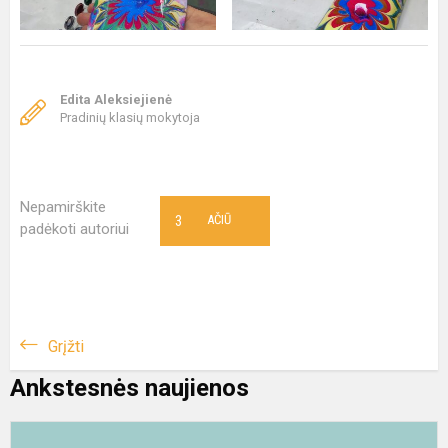
Edita Aleksiejienė
Pradinių klasių mokytoja
Nepamirškite
3
AČIŪ
padėkoti autoriui
Grįžti
Ankstesnės naujienos