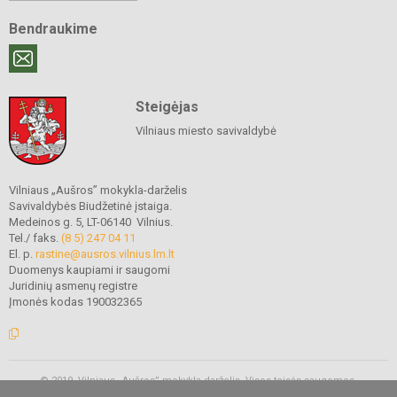
Bendraukime
Steigėjas
Vilniaus miesto savivaldybė
Vilniaus „Aušros” mokykla-darželis
Savivaldybės Biudžetinė įstaiga.
Medeinos g. 5, LT-06140 Vilnius.
Tel./ faks.
(8 5) 247 04 11
El. p.
rastine@ausros.vilnius.lm.lt
Duomenys kaupiami ir saugomi
Juridinių asmenų registre
Įmonės kodas 190032365
© 2019. Vilniaus „Aušros” mokykla-darželis. Visos teisės saugomos.
Kopijuoti turinį be raštiško mokyklos administracijos sutikimo griežtai