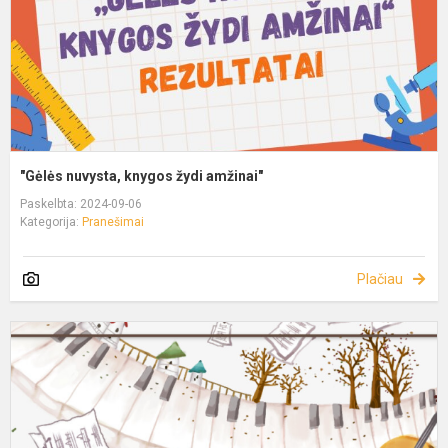
"Gėlės nuvysta, knygos žydi amžinai"
Paskelbta: 2024-09-06
Kategorija:
Pranešimai
Plačiau