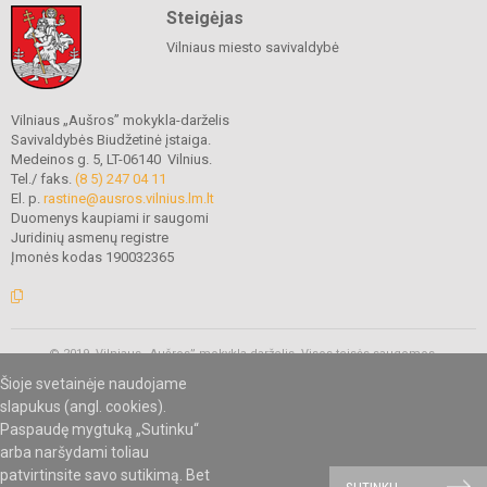
Steigėjas
Vilniaus miesto savivaldybė
Vilniaus „Aušros” mokykla-darželis
Savivaldybės Biudžetinė įstaiga.
Medeinos g. 5, LT-06140 Vilnius.
Tel./ faks.
(8 5) 247 04 11
El. p.
rastine@ausros.vilnius.lm.lt
Duomenys kaupiami ir saugomi
Juridinių asmenų registre
Įmonės kodas 190032365
© 2019. Vilniaus „Aušros” mokykla-darželis. Visos teisės saugomos.
Kopijuoti turinį be raštiško mokyklos administracijos sutikimo griežtai
Šioje svetainėje naudojame
draudžiama.
slapukus (angl. cookies).
Paspaudę mygtuką „Sutinku“
arba naršydami toliau
Mes kuriame mokykloms
SVETAINESMOKYKLOMS.LT
patvirtinsite savo sutikimą. Bet