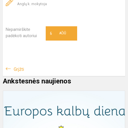
Anglų k. mokytoja
Nepamirškite
6
AČIŪ
padėkoti autoriui
Grįžti
Ankstesnės naujienos