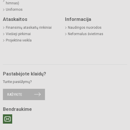
himnas)
Uniformos
Ataskaitos
Informacija
Finansinių ataskaitų rinkiniai
Naudingos nuorodos
Viešieji pirkimai
Neformalus švietimas
Projektinė veikla
Pastabėjote klaidų?
Turite pasiūlymų?
RAŠYKITE
Bendraukime