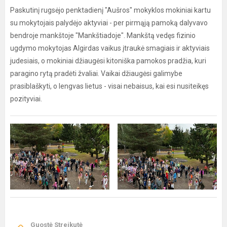
Paskutinį rugsėjo penktadienį "Aušros" mokyklos mokiniai kartu
su mokytojais palydėjo aktyviai - per pirmąją pamoką dalyvavo
bendroje mankštoje "Mankštiadoje". Mankštą vedęs fizinio
ugdymo mokytojas Algirdas vaikus įtraukė smagiais ir aktyviais
judesiais, o mokiniai džiaugėsi kitoniška pamokos pradžia, kuri
paragino rytą pradėti žvaliai. Vaikai džiaugėsi galimybe
prasiblaškyti, o lengvas lietus - visai nebaisus, kai esi nusiteikęs
pozityviai.
Guostė Streikutė