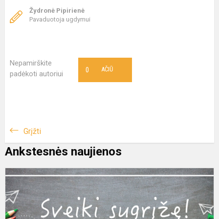
Žydronė Pipirienė
Pavaduotoja ugdymui
Nepamirškite
0
AČIŪ
padėkoti autoriui
Grįžti
Ankstesnės naujienos