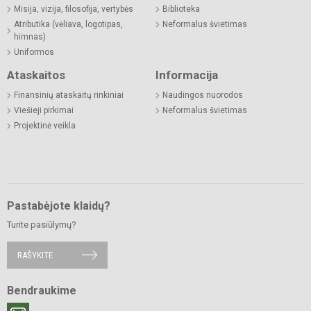
Misija, vizija, filosofija, vertybės
Biblioteka
Atributika (vėliava, logotipas,
Neformalus švietimas
himnas)
Uniformos
Ataskaitos
Informacija
Finansinių ataskaitų rinkiniai
Naudingos nuorodos
Viešieji pirkimai
Neformalus švietimas
Projektinė veikla
Pastabėjote klaidų?
Turite pasiūlymų?
RAŠYKITE
Bendraukime