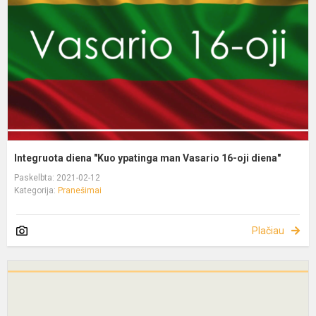
Integruota diena "Kuo ypatinga man Vasario 16-oji diena"
Paskelbta: 2021-02-12
Kategorija:
Pranešimai
Plačiau