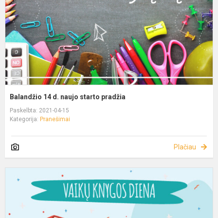
Balandžio 14 d. naujo starto pradžia
Paskelbta: 2021-04-15
Kategorija:
Pranešimai
Plačiau