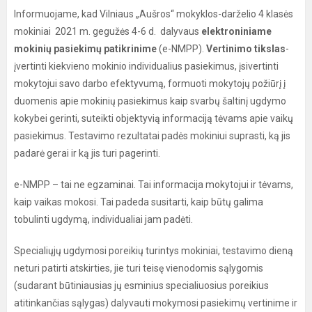
Informuojame, kad Vilniaus „Aušros“ mokyklos-darželio 4 klasės
mokiniai 2021 m. gegužės 4-6 d. dalyvaus
elektroniniame
mokinių pasiekimų patikrinime
(e-NMPP).
Vertinimo tikslas
-
įvertinti kiekvieno mokinio individualius pasiekimus, įsivertinti
mokytojui savo darbo efektyvumą, formuoti mokytojų požiūrį į
duomenis apie mokinių pasiekimus kaip svarbų šaltinį ugdymo
kokybei gerinti, suteikti objektyvią informaciją tėvams apie vaikų
pasiekimus. Testavimo rezultatai padės mokiniui suprasti, ką jis
padarė gerai ir ką jis turi pagerinti.
e-NMPP – tai ne egzaminai. Tai informacija mokytojui ir tėvams,
kaip vaikas mokosi. Tai padeda susitarti, kaip būtų galima
tobulinti ugdymą, individualiai jam padėti.
Specialiųjų ugdymosi poreikių turintys mokiniai, testavimo dieną
neturi patirti atskirties, jie turi teisę vienodomis sąlygomis
(sudarant būtiniausias jų esminius specialiuosius poreikius
atitinkančias sąlygas) dalyvauti mokymosi pasiekimų vertinime ir