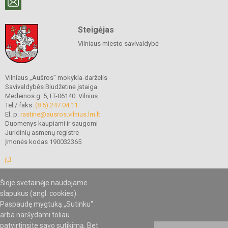
Steigėjas
Vilniaus miesto savivaldybė
Vilniaus „Aušros” mokykla-darželis
Savivaldybės Biudžetinė įstaiga.
Medeinos g. 5, LT-06140 Vilnius.
Tel./ faks.
(8 5) 247 04 11
El. p.
rastine@ausros.vilnius.lm.lt
Duomenys kaupiami ir saugomi
Juridinių asmenų registre
Įmonės kodas 190032365
Šioje svetainėje naudojame
© 2019. Vilniaus „Aušros” mokykla-darželis. Visos teisės saugomos.
slapukus (angl. cookies).
Kopijuoti turinį be raštiško mokyklos administracijos sutikimo griežtai
draudžiama.
Paspaudę mygtuką „Sutinku“
arba naršydami toliau
patvirtinsite savo sutikimą. Bet