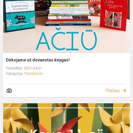
Dėkojame už dovanotas knygas!
Paskelbta: 2021-04-01
Kategorija:
Pranešimai
Plačiau