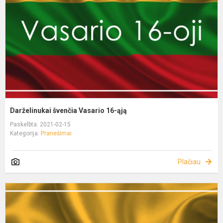
Darželinukai švenčia Vasario 16-ąją
Paskelbta: 2021-02-15
Kategorija:
Pranešimai
Plačiau