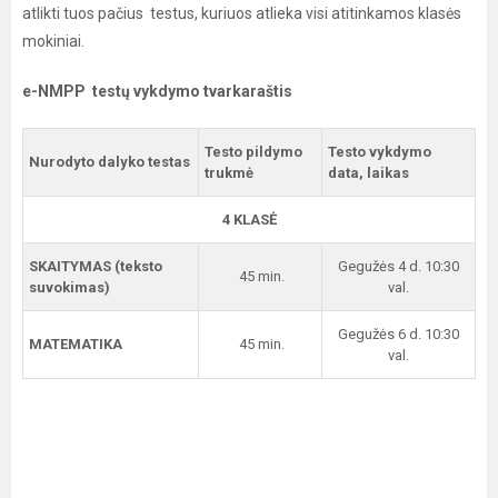
atlikti tuos pačius testus, kuriuos atlieka visi atitinkamos klasės
mokiniai.
e-NMPP testų vykdymo tvarkaraštis
Testo pildymo
Testo vykdymo
Nurodyto dalyko testas
trukmė
data, laikas
4 KLASĖ
SKAITYMAS (teksto
Gegužės 4 d. 10:30
45 min.
suvokimas)
val.
Gegužės 6 d. 10:30
MATEMATIKA
45 min.
val.