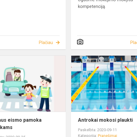
kompetenciją.
Plačiau
Pla
aus eismo pamoka
Antrokai mokosi plaukti
okams
Paskelbta: 2020-09-11
Kategorija:
Pranešimai