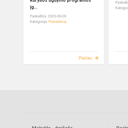
kūrybos ugdymo programos
Paskelb
įg...
Kategor
Paskelbta: 2020-09-03
Kategorija:
Pranešimai
Plačiau