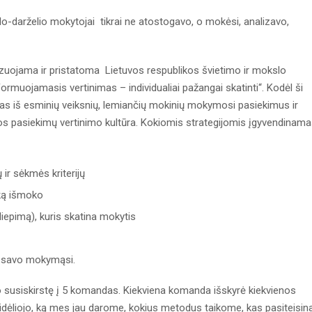
darželio mokytojai tikrai ne atostogavo, o mokėsi, analizavo,
izuojama ir pristatoma Lietuvos respublikos švietimo ir mokslo
ormuojamasis vertinimas – individualiai pažangai skatinti“. Kodėl ši
as iš esminių veiksnių, lemiančių mokinių mokymosi pasiekimus ir
s pasiekimų vertinimo kultūra. Kokiomis strategijomis įgyvendinam
ų ir sėkmės kriterijų
 ką išmoko
siliepimą), kuris skatina mokytis
ž savo mokymąsi.
o susiskirstę į 5 komandas. Kiekviena komanda išskyrė kiekvienos
dėliojo, ką mes jau darome, kokius metodus taikome, kas pasiteisina