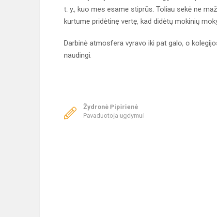
t. y., kuo mes esame stiprūs. Toliau sekė ne maž
kurtume pridėtinę vertę, kad didėtų mokinių mok
Darbinė atmosfera vyravo iki pat galo, o kolegi
naudingi.
Žydronė Pipirienė
Pavaduotoja ugdymui