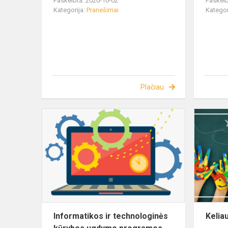
Paskelbta: 2020-10-02
Paskelb
Kategorija:
Pranešimai
Kategor
Plačiau
Informatikos ir technologinės
Kelia