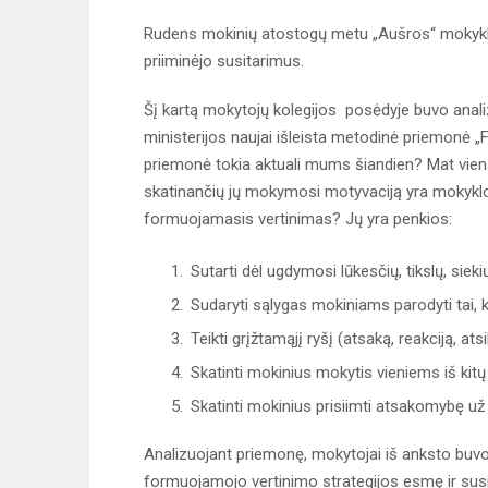
Rudens mokinių atostogų metu „Aušros“ mokyklo-
priiminėjo susitarimus.
Šį kartą mokytojų kolegijos posėdyje buvo anal
ministerijos naujai išleista metodinė priemonė „F
priemonė tokia aktuali mums šiandien? Mat vien
skatinančių jų mokymosi motyvaciją yra mokyklo
formuojamasis vertinimas? Jų yra penkios:
Sutarti dėl ugdymosi lūkesčių, tikslų, sieki
Sudaryti sąlygas mokiniams parodyti tai,
Teikti grįžtamąjį ryšį (atsaką, reakciją, at
Skatinti mokinius mokytis vieniems iš kitų
Skatinti mokinius prisiimti atsakomybę u
Analizuojant priemonę, mokytojai iš anksto buv
formuojamojo vertinimo strategijos esmę ir susi