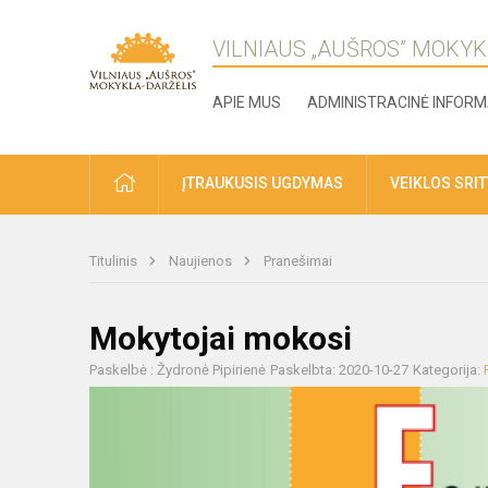
VILNIAUS „AUŠROS” MOKYK
APIE MUS
ADMINISTRACINĖ INFORM
ĮTRAUKUSIS UGDYMAS
VEIKLOS SRI
Titulinis
Naujienos
Pranešimai
Mokytojai mokosi
Paskelbė : Žydronė Pipirienė
Paskelbta: 2020-10-27
Kategorija: