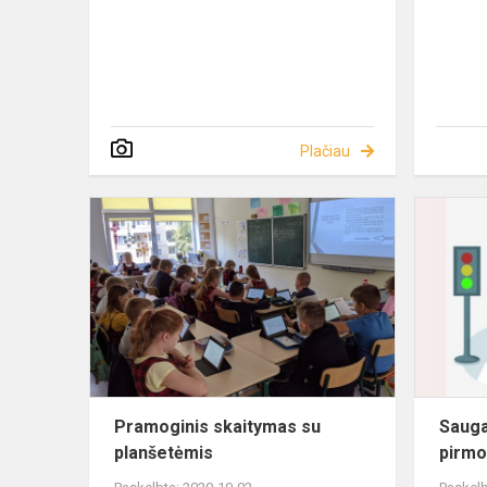
Plačiau
Pramoginis skaitymas su
Saug
planšetėmis
pirm