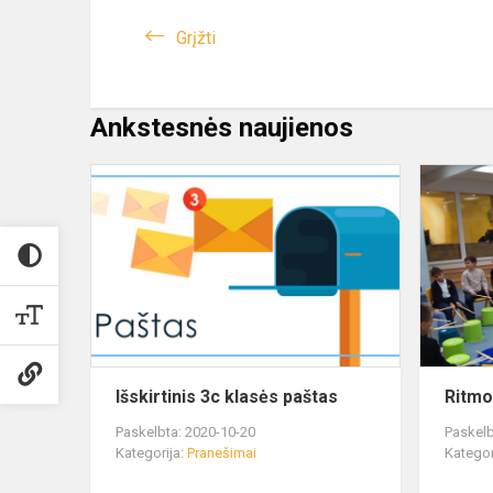
Grįžti
Ankstesnės naujienos
Išskirtinis 3c klasės paštas
Ritmo
Paskelbta: 2020-10-20
Paskelb
Kategorija:
Pranešimai
Kategor