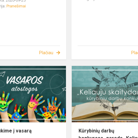
ta: 2020-09-25
ija:
Pranešimai
Plačiau
Pla
ukime į vasarą
Kūrybinių darbų