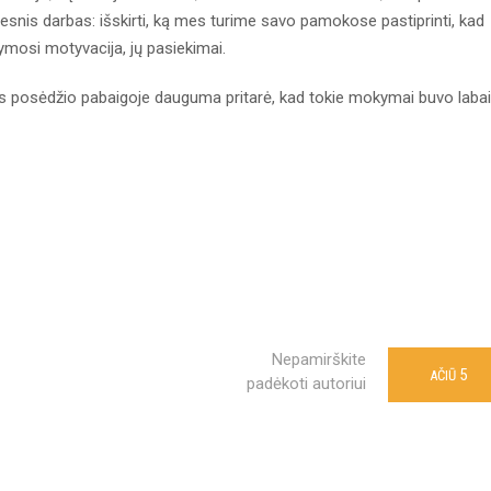
esnis darbas: išskirti, ką mes turime savo pamokose pastiprinti, kad
ymosi motyvacija, jų pasiekimai.
jos posėdžio pabaigoje dauguma pritarė, kad tokie mokymai buvo labai
Nepamirškite
5
AČIŪ
padėkoti autoriui