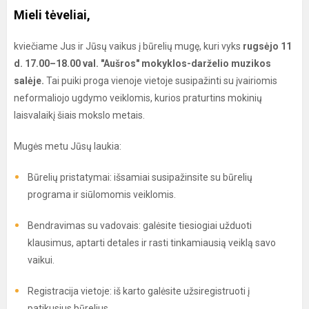
Mieli tėveliai,
kviečiame Jus ir Jūsų vaikus į būrelių mugę, kuri vyks
rugsėjo 11
d. 17.00–18.00 val. "Aušros" mokyklos-darželio muzikos
salėje.
Tai puiki proga vienoje vietoje susipažinti su įvairiomis
neformaliojo ugdymo veiklomis, kurios praturtins mokinių
laisvalaikį šiais mokslo metais.
Mugės metu Jūsų laukia:
Būrelių pristatymai: išsamiai susipažinsite su būrelių
programa ir siūlomomis veiklomis.
Bendravimas su vadovais: galėsite tiesiogiai užduoti
klausimus, aptarti detales ir rasti tinkamiausią veiklą savo
vaikui.
Registracija vietoje: iš karto galėsite užsiregistruoti į
patikusius būrelius.