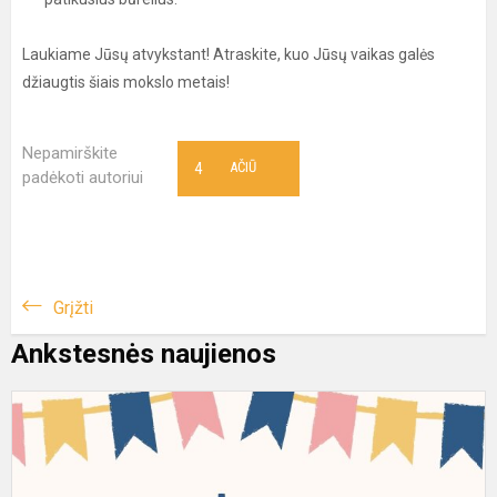
Laukiame Jūsų atvykstant! Atraskite, kuo Jūsų vaikas galės
džiaugtis šiais mokslo metais!
Nepamirškite
4
AČIŪ
padėkoti autoriui
Grįžti
Ankstesnės naujienos