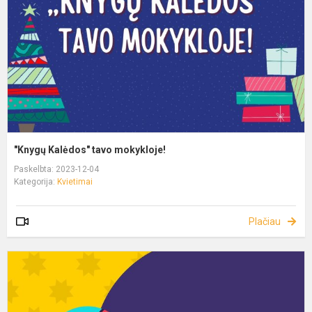
"Knygų Kalėdos" tavo mokykloje!
Paskelbta: 2023-12-04
Kategorija:
Kvietimai
Plačiau