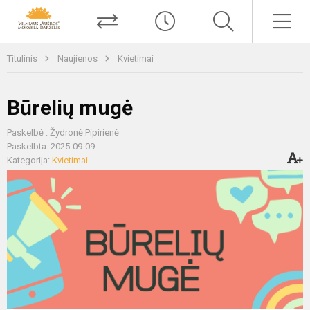
Titulinis
Naujienos
Kvietimai
Būrelių mugė
Paskelbė : Žydronė Pipirienė
Paskelbta: 2025-09-09
Kategorija:
Kvietimai