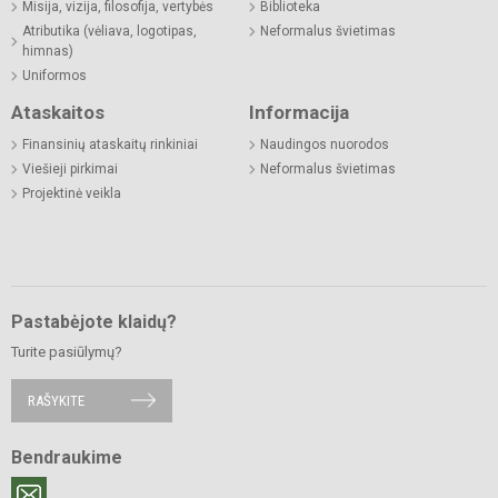
Misija, vizija, filosofija, vertybės
Biblioteka
Atributika (vėliava, logotipas,
Neformalus švietimas
himnas)
Uniformos
Ataskaitos
Informacija
Finansinių ataskaitų rinkiniai
Naudingos nuorodos
Viešieji pirkimai
Neformalus švietimas
Projektinė veikla
Pastabėjote klaidų?
Turite pasiūlymų?
RAŠYKITE
Bendraukime