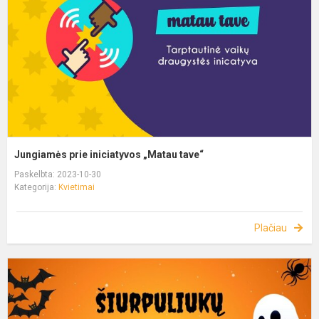
Jungiamės prie iniciatyvos „Matau tave“
Paskelbta: 2023-10-30
Kategorija:
Kvietimai
Plačiau