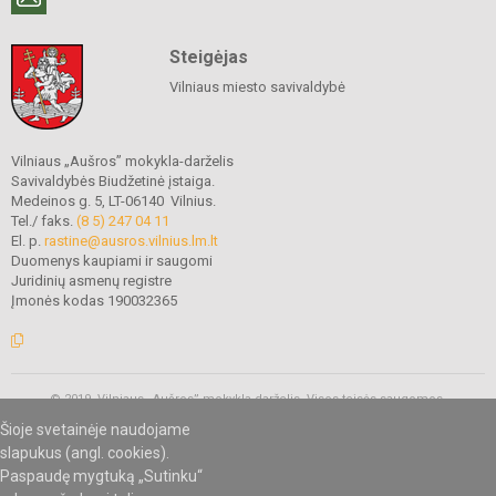
Steigėjas
Vilniaus miesto savivaldybė
Vilniaus „Aušros” mokykla-darželis
Savivaldybės Biudžetinė įstaiga.
Medeinos g. 5, LT-06140 Vilnius.
Tel./ faks.
(8 5) 247 04 11
El. p.
rastine@ausros.vilnius.lm.lt
Duomenys kaupiami ir saugomi
Juridinių asmenų registre
Įmonės kodas 190032365
© 2019. Vilniaus „Aušros” mokykla-darželis. Visos teisės saugomos.
Kopijuoti turinį be raštiško mokyklos administracijos sutikimo griežtai
Šioje svetainėje naudojame
draudžiama.
slapukus (angl. cookies).
Paspaudę mygtuką „Sutinku“