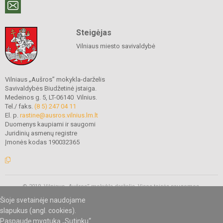
Steigėjas
Vilniaus miesto savivaldybė
Vilniaus „Aušros” mokykla-darželis
Savivaldybės Biudžetinė įstaiga.
Medeinos g. 5, LT-06140 Vilnius.
Tel./ faks.
(8 5) 247 04 11
El. p.
rastine@ausros.vilnius.lm.lt
Duomenys kaupiami ir saugomi
Juridinių asmenų registre
Įmonės kodas 190032365
© 2019. Vilniaus „Aušros” mokykla-darželis. Visos teisės saugomos.
Kopijuoti turinį be raštiško mokyklos administracijos sutikimo griežtai
Šioje svetainėje naudojame
draudžiama.
slapukus (angl. cookies).
Paspaudę mygtuką „Sutinku“