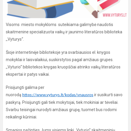
Visoms miesto mokykloms suteikiama galimybė naudotis
skaitmenine specializuota vaikų ir jaunimo literatūros biblioteka
,,Vyturys“.
Šioje internetinėje bibliotekoje yra svarbiausios el. knygos
mokyklai ir laisvalaikiui, suskirstytos pagal amžiaus grupes.
,,Vyturio“ bibliotekos knygas kruopščiai atrinko vaikų literatūros
ekspertai ir patys vaikai.
Prisijungti galima per
nuorodą
ir susikurti savo
https://www.vyturys.lt/kodas/vnausros
paskyrą. Prisijungti gali tiek mokytojai, tiek mokiniai ar tėveliai.
Svarbu teisingai nurodyti amžiaus grupę, tuomet bus rodomi
reikalingi kūriniai.
Smagios pažinties Jums visiems linki „Vyturio” skaitmeninių