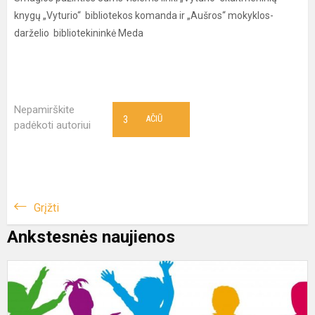
knygų „Vyturio“ bibliotekos komanda ir „Aušros“ mokyklos-
darželio bibliotekininkė Meda
Nepamirškite
3
AČIŪ
padėkoti autoriui
Grįžti
Ankstesnės naujienos