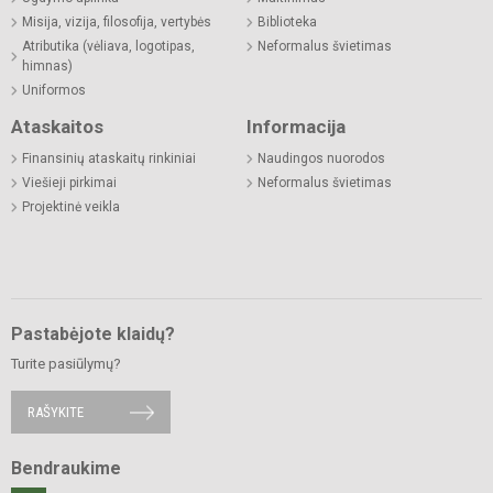
Misija, vizija, filosofija, vertybės
Biblioteka
Atributika (vėliava, logotipas,
Neformalus švietimas
himnas)
Uniformos
Ataskaitos
Informacija
Finansinių ataskaitų rinkiniai
Naudingos nuorodos
Viešieji pirkimai
Neformalus švietimas
Projektinė veikla
Pastabėjote klaidų?
Turite pasiūlymų?
RAŠYKITE
Bendraukime