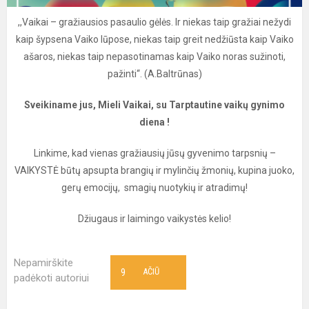
,,Vaikai – gražiausios pasaulio gėlės. Ir niekas taip gražiai nežydi
kaip šypsena Vaiko lūpose, niekas taip greit nedžiūsta kaip Vaiko
ašaros, niekas taip nepasotinamas kaip Vaiko noras sužinoti,
pažinti‘‘. (A.Baltrūnas)
Sveikiname jus, Mieli Vaikai, su Tarptautine vaikų gynimo
diena !
Linkime, kad vienas gražiausių jūsų gyvenimo tarpsnių –
VAIKYSTĖ būtų apsupta brangių ir mylinčių žmonių, kupina juoko,
gerų emocijų, smagių nuotykių ir atradimų!
Džiugaus ir laimingo vaikystės kelio!
Nepamirškite
9
AČIŪ
padėkoti autoriui