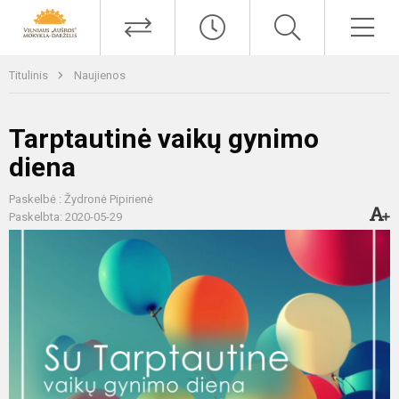
Titulinis
Naujienos
Tarptautinė vaikų gynimo
diena
Paskelbė : Žydronė Pipirienė
Paskelbta: 2020-05-29