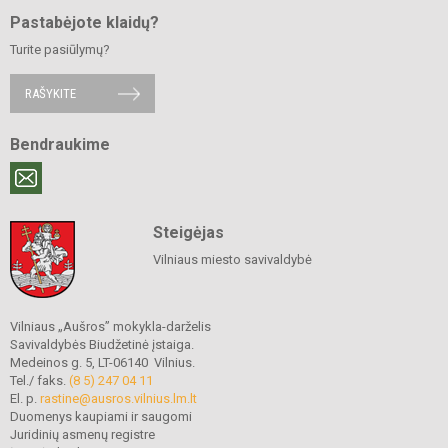
Pastabėjote klaidų?
Turite pasiūlymų?
RAŠYKITE
Bendraukime
Steigėjas
Vilniaus miesto savivaldybė
Vilniaus „Aušros” mokykla-darželis
Savivaldybės Biudžetinė įstaiga.
Medeinos g. 5, LT-06140 Vilnius.
Tel./ faks.
(8 5) 247 04 11
El. p.
rastine@ausros.vilnius.lm.lt
Duomenys kaupiami ir saugomi
Juridinių asmenų registre