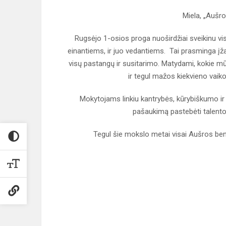
Miela, „Aušr
Rugsėjo 1-osios proga nuoširdžiai sveikinu visu
einantiems, ir juo vedantiems. Tai prasminga įž
visų pastangų ir susitarimo. Matydami, kokie mūsų
ir tegul mažos kiekvieno vaik
Mokytojams linkiu kantrybės, kūrybiškumo ir 
pašaukimą pastebėti talento, 
Tegul šie mokslo metai visai Aušros be