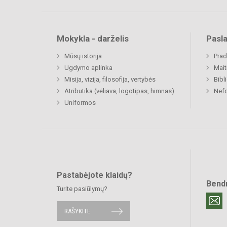
Mokykla - darželis
Pasl
Mūsų istorija
Prad
Ugdymo aplinka
Mait
Misija, vizija, filosofija, vertybės
Bibl
Atributika (vėliava, logotipas, himnas)
Nefo
Uniformos
Pastabėjote klaidų?
Bend
Turite pasiūlymų?
RAŠYKITE