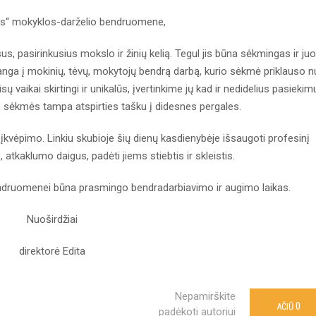
os“ mokyklos-darželio bendruomene,
s, pasirinkusius mokslo ir žinių kelią. Tegul jis būna sėkmingas ir juo
anga į mokinių, tėvų, mokytojų bendrą darbą, kurio sėkmė priklauso 
 vaikai skirtingi ir unikalūs, įvertinkime jų kad ir nedidelius pasiekim
o sėkmės tampa atspirties tašku į didesnes pergales.
įkvėpimo. Linkiu skubioje šių dienų kasdienybėje išsaugoti profesinį
atkaklumo daigus, padėti jiems stiebtis ir skleistis.
ndruomenei būna prasmingo bendradarbiavimo ir augimo laikas.
Nuoširdžiai
direktorė Edita
Nepamirškite
0
AČIŪ
padėkoti autoriui