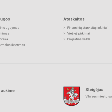
augos
Ataskaitos
inis ugdymas
Finansinių ataskaitų rinkiniai
inimas
Viešieji pirkimai
ioteka
Projektinė veikla
rmalus švietimas
Steigėjas
raukime
Vilniaus miesto sa