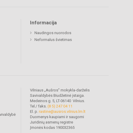
Informacija
Naudingos nuorodos
Neformalus švietimas
Vilniaus „Aušros” mokykla-darželis
Savivaldybės Biudžetinė įstaiga.
Medeinos g. 5, LT-06140 Vilnius.
Tel./ faks.
(8 5) 247 04 11
El. p.
rastine@ausros.vilnius.lm.lt
vivaldybė
Duomenys kaupiami ir saugomi
Juridinių asmenų registre
Įmonės kodas 190032365