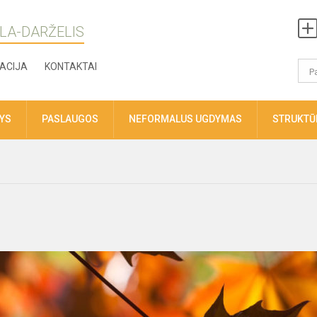
LA-DARŽELIS
ACIJA
KONTAKTAI
TYS
PASLAUGOS
NEFORMALUS UGDYMAS
STRUKTŪR