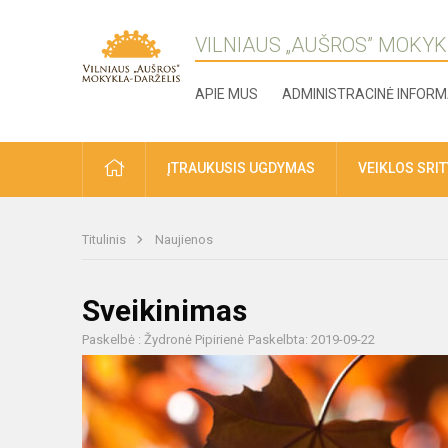
VILNIAUS „AUŠROS” MOKYK
APIE MUS
ADMINISTRACINĖ INFORM
ĮTRAUKUSIS UGDYMAS
VEIKLOS SRI
Titulinis
Naujienos
Sveikinimas
Paskelbė : Žydronė Pipirienė
Paskelbta: 2019-09-22