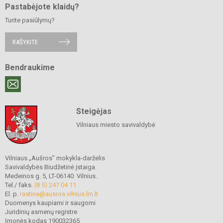
Pastabėjote klaidų?
Turite pasiūlymų?
RAŠYKITE
Bendraukime
Steigėjas
Vilniaus miesto savivaldybė
Vilniaus „Aušros” mokykla-darželis
Savivaldybės Biudžetinė įstaiga.
Medeinos g. 5, LT-06140 Vilnius.
Tel./ faks.
(8 5) 247 04 11
El. p.
rastine@ausros.vilnius.lm.lt
Duomenys kaupiami ir saugomi
Juridinių asmenų registre
Įmonės kodas 190032365