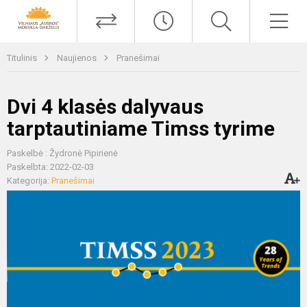
Titulinis
Naujienos
Pranešimai
Dvi 4 klasės dalyvaus
tarptautiniame Timss tyrime
Paskelbė : Žydronė Pipirienė
Paskelbta: 2022-02-03
Kategorija:
Pranešimai