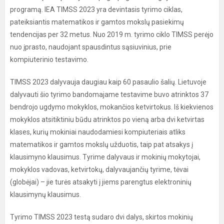
programą. IEA TIMSS 2023 yra devintasis tyrimo ciklas,
pateiksiantis matematikos ir gamtos mokslų pasiekimų
tendencijas per 32 metus. Nuo 2019 m. tyrimo ciklo TIMSS perėjo
nuo įprasto, naudojant spausdintus sąsiuvinius, prie
kompiuterinio testavimo.
TIMSS 2023 dalyvauja daugiau kaip 60 pasaulio šalių. Lietuvoje
dalyvauti šio tyrimo bandomajame testavime buvo atrinktos 37
bendrojo ugdymo mokyklos, mokančios ketvirtokus. Iš kiekvienos
mokyklos atsitiktiniu būdu atrinktos po vieną arba dvi ketvirtas
klases, kurių mokiniai naudodamiesi kompiuteriais atliks
matematikos ir gamtos mokslų užduotis, taip pat atsakys į
klausimyno klausimus. Tyrime dalyvaus ir mokinių mokytojai,
mokyklos vadovas, ketvirtokų, dalyvaujančių tyrime, tėvai
(globėjai) – jie turės atsakyti į jiems parengtus elektroninių
klausimynų klausimus.
Tyrimo TIMSS 2023 testą sudaro dvi dalys, skirtos mokinių