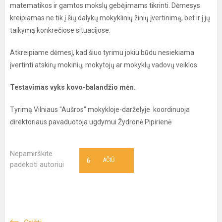
matematikos ir gamtos mokslų gebėjimams tikrinti. Dėmesys
kreipiamas ne tik į šių dalykų mokyklinių žinių įvertinimą, bet ir į jų
taikymą konkrečiose situacijose.
Atkreipiame dėmesį, kad šiuo tyrimu jokiu būdu nesiekiama
įvertinti atskirų mokinių, mokytojų ar mokyklų vadovų veiklos.
Testavimas vyks kovo-balandžio mėn.
Tyrimą Vilniaus "Aušros" mokykloje-darželyje koordinuoja
direktoriaus pavaduotoja ugdymui Žydronė Pipirienė
Nepamirškite
6
AČIŪ
padėkoti autoriui