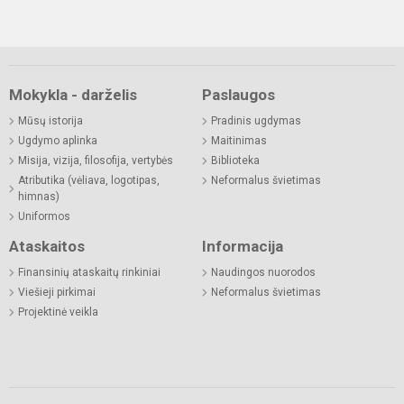
Mokykla - darželis
Paslaugos
Mūsų istorija
Pradinis ugdymas
Ugdymo aplinka
Maitinimas
Misija, vizija, filosofija, vertybės
Biblioteka
Atributika (vėliava, logotipas,
Neformalus švietimas
himnas)
Uniformos
Ataskaitos
Informacija
Finansinių ataskaitų rinkiniai
Naudingos nuorodos
Viešieji pirkimai
Neformalus švietimas
Projektinė veikla