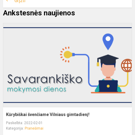
Grįžti
Ankstesnės naujienos
Kūrybiškai švenčiame Vilniaus gimtadienį!
Paskelbta: 2022-02-01
Kategorija:
Pranešimai