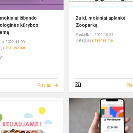
. mokiniai išbando
2a kl. mokiniai aplankė
ologinės kūrybos
Zooparką
ramą
Paskelbta: 2022-10-31
Kategorija:
Pranešimai
ta: 2022-11-09
ija:
Pranešimai
i"
Plačiau
Pla