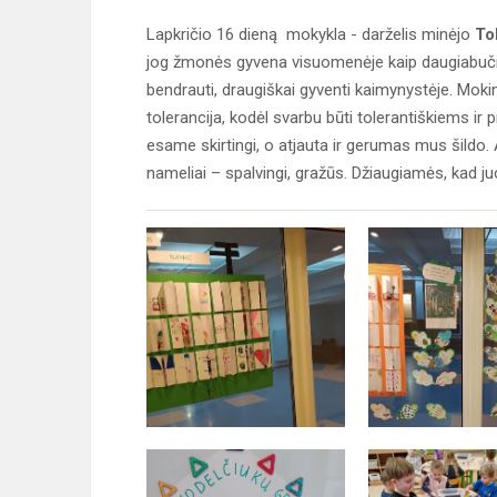
Lapkričio 16 dieną mokykla - darželis minėjo
To
jog žmonės gyvena visuomenėje kaip daugiabuči
bendrauti, draugiškai gyventi kaimynystėje. Mokini
tolerancija, kodėl svarbu būti tolerantiškiems ir p
esame skirtingi, o atjauta ir gerumas mus šildo. A
nameliai – spalvingi, gražūs. Džiaugiamės, kad juo