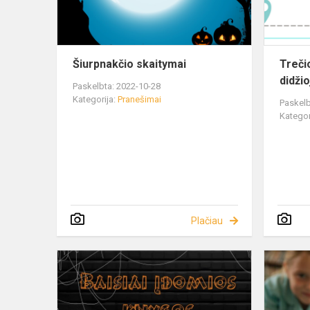
Šiurpnakčio skaitymai
Treči
didži
Paskelbta: 2022-10-28
Kategorija:
Pranešimai
Paskelb
Kategor
Plačiau