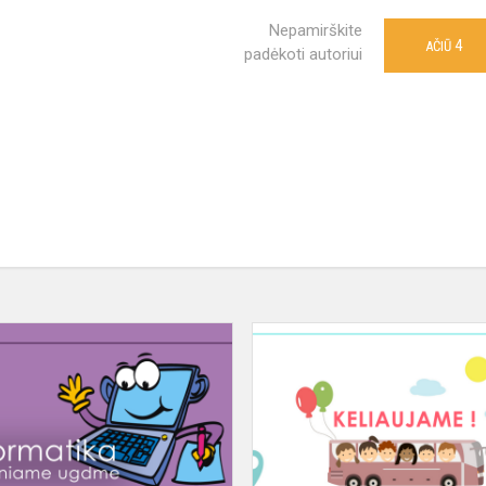
Nepamirškite
4
AČIŪ
padėkoti autoriui