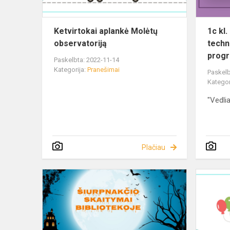
Ketvirtokai aplankė Molėtų
1c kl
observatoriją
techn
prog
Paskelbta: 2022-11-14
Kategorija:
Pranešimai
Paskelb
Kategor
"Vedlia
Plačiau