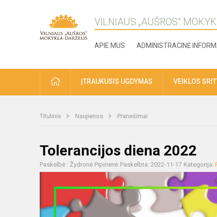
VILNIAUS „AUŠROS” MOKYK
APIE MUS
ADMINISTRACINĖ INFORM
ĮTRAUKUSIS UGDYMAS
VEIKLOS SRI
Titulinis
Naujienos
Pranešimai
Tolerancijos diena 2022
Paskelbė : Žydronė Pipirienė
Paskelbta: 2022-11-17
Kategorija: