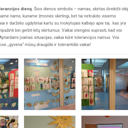
lerancijos dieną.
Šios dienos simbolis – namas, skirtas išreikšti idėj
ame name, kuriame žmonės skirtingi, bet tai netrukdo visiems
ai ir darželio ugdytiniai kartu su mokytojais kalbėjo apie tai, kas yra
ripažinti bei gerbti kitų skirtumus. Vaikai stengėsi suprasti, kad visi
ptardami įvairias situacijas, vaikai kūrė tolerancijos namus. Visi
se ,,gyvena‘‘ mūsų draugiški ir tolerantiški vaikai!