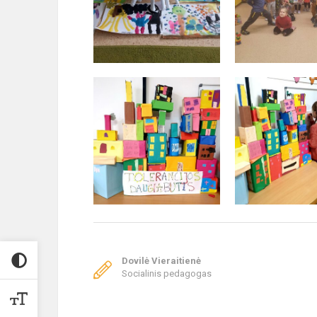
Dovilė Vieraitienė
Socialinis pedagogas