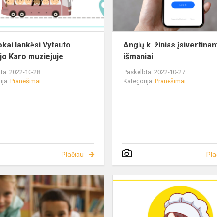
okai lankėsi Vytauto
Anglų k. žinias įsivertina
ojo Karo muziejuje
išmaniai
ta: 2022-10-28
Paskelbta: 2022-10-27
ija:
Pranešimai
Kategorija:
Pranešimai
Plačiau
Pla