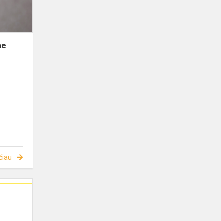
me
čiau