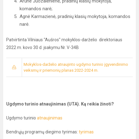
Arūnė Juozalėnienė, pradinių klasių mokytoja,
komandos narė;
Agnė Karmazienė, pradinių klasių mokytoja, komandos
narė.
Patvirtinta Vilniaus "Aušros" mokyklos-darželio direktoriaus
2022 m. kovo 30 d. įsakymu Nr. V-34B
Mokyklos-darželio atnaujinto ugdymo turinio įgyvendinimo
veiksmų ir priemonių planas 2022-2024 m.
Ugdymo turinio atnaujinimas (UTA). Ką reikia žinoti?
Ugdymo turinio
atnaujinimas
Bendrųjų programų diegimo tyrimas:
tyrimas