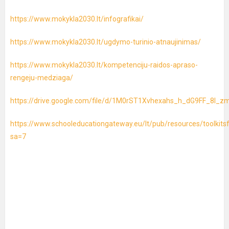
https://www.mokykla2030.lt/infografikai/
https://www.mokykla2030.lt/ugdymo-turinio-atnaujinimas/
https://www.mokykla2030.lt/kompetenciju-raidos-apraso-
rengeju-medziaga/
https://drive.google.com/file/d/1M0rST1Xvhexahs_h_dG9FF_8I_
https://www.schooleducationgateway.eu/lt/pub/resources/toolkits
sa=7