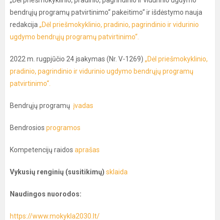
„Dėl priešmokyklinio, pradinio, pagrindinio ir vidurinio ugdymo
bendrųjų programų patvirtinimo“ pakeitimo“ ir išdėstymo nauja
redakcija
„Dėl priešmokyklinio, pradinio, pagrindinio ir vidurinio
ugdymo bendrųjų programų patvirtinimo“.
2022 m. rugpjūčio 24 įsakymas (Nr. V-1269)
„Dėl priešmokyklinio,
pradinio, pagrindinio ir vidurinio ugdymo bendrųjų programų
patvirtinimo“.
Bendrųjų programų
įvadas
Bendrosios
programos
Kompetencijų raidos
aprašas
Vykusių renginių (susitikimų)
sklaida
Naudingos nuorodos:
https://www.mokykla2030.lt/