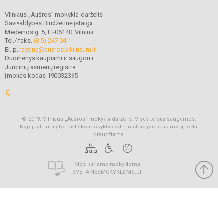
Vilniaus „Aušros” mokykla-darželis
Savivaldybės Biudžetinė įstaiga.
Medeinos g. 5, LT-06140 Vilnius.
Tel./ faks.
(8 5) 247 04 11
El. p.
rastine@ausros.vilnius.lm.lt
Duomenys kaupiami ir saugomi
Juridinių asmenų registre
Įmonės kodas 190032365
© 2019. Vilniaus „Aušros” mokykla-darželis. Visos teisės saugomos.
Kopijuoti turinį be raštiško mokyklos administracijos sutikimo griežtai
draudžiama.
Mes kuriame mokykloms
SVETAINESMOKYKLOMS.LT