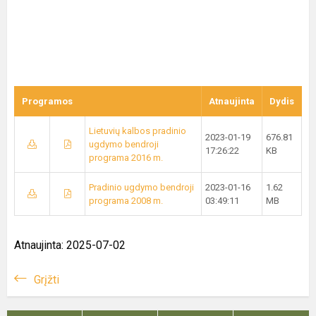
Programos
Atnaujinta
Dydis
Lietuvių kalbos pradinio
2023-01-19
676.81
ugdymo bendroji
17:26:22
KB
programa 2016 m.
Pradinio ugdymo bendroji
2023-01-16
1.62
programa 2008 m.
03:49:11
MB
Atnaujinta: 2025-07-02
Grįžti