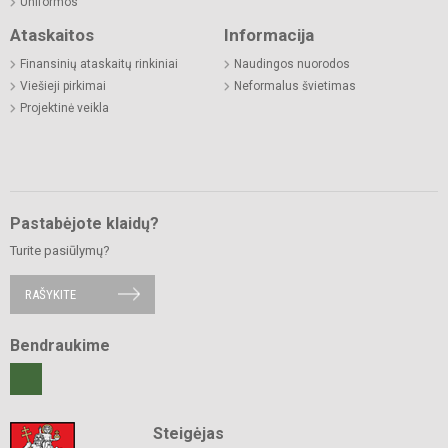
Uniformos
Ataskaitos
Informacija
Finansinių ataskaitų rinkiniai
Naudingos nuorodos
Viešieji pirkimai
Neformalus švietimas
Projektinė veikla
Pastabėjote klaidų?
Turite pasiūlymų?
RAŠYKITE
Bendraukime
Steigėjas