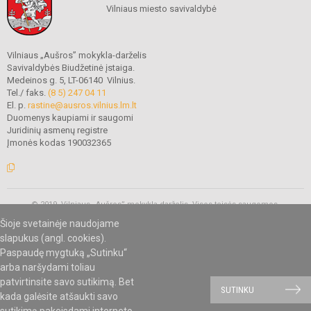
Vilniaus miesto savivaldybė
Vilniaus „Aušros” mokykla-darželis
Savivaldybės Biudžetinė įstaiga.
Medeinos g. 5, LT-06140 Vilnius.
Tel./ faks.
(8 5) 247 04 11
El. p.
rastine@ausros.vilnius.lm.lt
Duomenys kaupiami ir saugomi
Juridinių asmenų registre
Įmonės kodas 190032365
© 2019. Vilniaus „Aušros” mokykla-darželis. Visos teisės saugomos.
Kopijuoti turinį be raštiško mokyklos administracijos sutikimo griežtai
Šioje svetainėje naudojame
draudžiama.
slapukus (angl. cookies).
Paspaudę mygtuką „Sutinku“
arba naršydami toliau
Mes kuriame mokykloms
SVETAINESMOKYKLOMS.LT
patvirtinsite savo sutikimą. Bet
SUTINKU
kada galėsite atšaukti savo