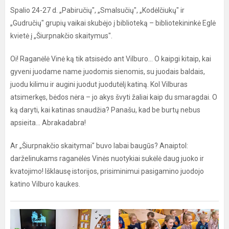
Spalio 24-27 d. „Pabiručių", „Smalsučių", „Kodėlčiukų" ir
„Gudručių" grupių vaikai skubėjo į biblioteką – bibliotekininkė Eglė
kvietė į „Šiurpnakčio skaitymus".
Oi! Raganėlė Vinė ką tik atsisėdo ant Vilburo... O kaipgi kitaip, kai
gyveni juodame name juodomis sienomis, su juodais baldais,
juodu kilimu ir augini juodut juodutėlį katiną. Kol Vilburas
atsimerkęs, bėdos nėra – jo akys švyti žaliai kaip du smaragdai. O
ką daryti, kai katinas snaudžia? Panašu, kad be burtų nebus
apsieita... Abrakadabra!
Ar „Šiurpnakčio skaitymai" buvo labai baugūs? Anaiptol:
darželinukams raganėlės Vinės nuotykiai sukėlė daug juoko ir
kvatojimo! Išklausę istorijos, prisiminimui pasigamino juodojo
katino Vilburo kaukes.