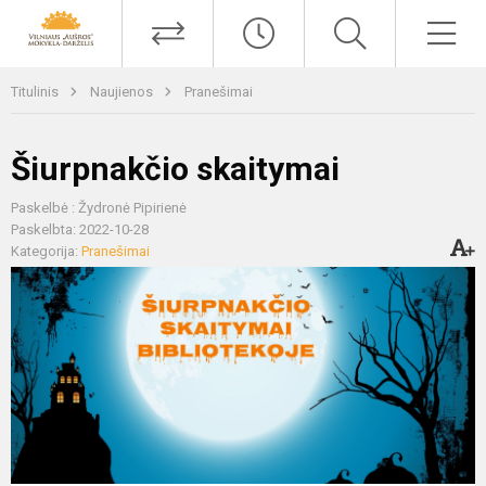
Titulinis
Naujienos
Pranešimai
Šiurpnakčio skaitymai
Paskelbė : Žydronė Pipirienė
Paskelbta: 2022-10-28
Kategorija:
Pranešimai