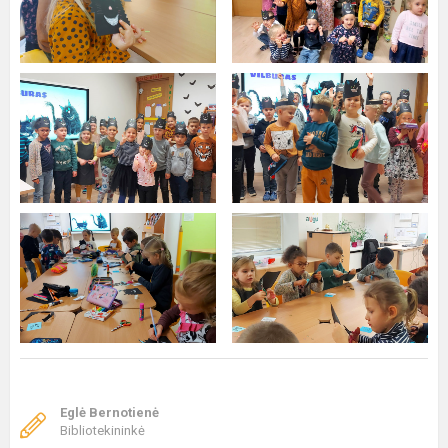
Eglė Bernotienė
Bibliotekininkė