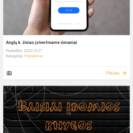
Anglų k. žinias įsivertiname išmaniai
Paskelbta: 2022-10-27
Kategorija:
Pranešimai
Plačiau