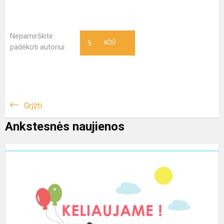
Nepamirškite
5
AČIŪ
padėkoti autoriui
Grįžti
Ankstesnės naujienos