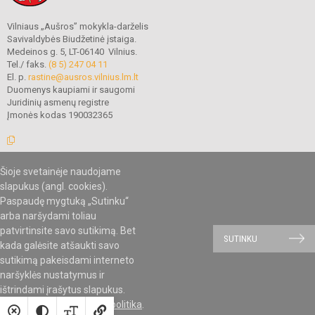
Vilniaus „Aušros” mokykla-darželis
Savivaldybės Biudžetinė įstaiga.
Medeinos g. 5, LT-06140 Vilnius.
Tel./ faks.
(8 5) 247 04 11
El. p.
rastine@ausros.vilnius.lm.lt
Duomenys kaupiami ir saugomi
Juridinių asmenų registre
Įmonės kodas 190032365
Šioje svetainėje naudojame
© 2019. Vilniaus „Aušros” mokykla-darželis. Visos teisės saugomos.
slapukus (angl. cookies).
Kopijuoti turinį be raštiško mokyklos administracijos sutikimo griežtai
draudžiama.
Paspaudę mygtuką „Sutinku“
arba naršydami toliau
patvirtinsite savo sutikimą. Bet
SUTINKU
Mes kuriame mokykloms
kada galėsite atšaukti savo
SVETAINESMOKYKLOMS.LT
sutikimą pakeisdami interneto
naršyklės nustatymus ir
ištrindami įrašytus slapukus.
Susipažinkite su
slapukų politika
.