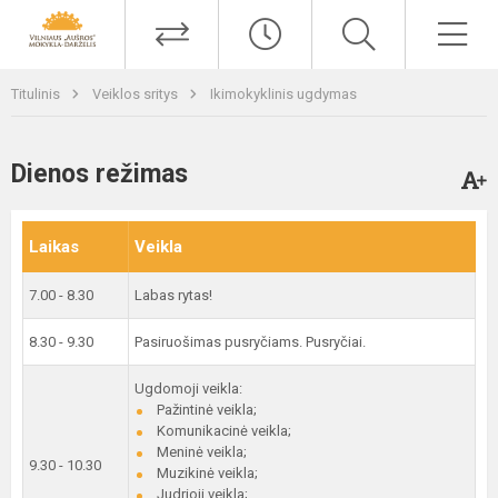
Titulinis
Veiklos sritys
Ikimokyklinis ugdymas
Dienos režimas
Laikas
Veikla
7.00 - 8.30
Labas rytas!
8.30 - 9.30
Pasiruošimas pusryčiams. Pusryčiai.
Ugdomoji veikla:
Pažintinė veikla;
Komunikacinė veikla;
Meninė veikla;
9.30 - 10.30
Muzikinė veikla;
Judrioji veikla;