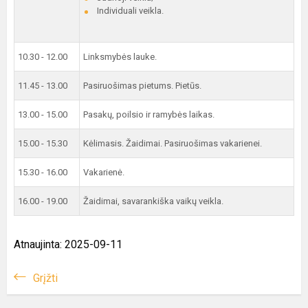
Individuali veikla.
10.30 - 12.00
Linksmybės lauke.
11.45 - 13.00
Pasiruošimas pietums. Pietūs.
13.00 - 15.00
Pasakų, poilsio ir ramybės laikas.
15.00 - 15.30
Kėlimasis. Žaidimai. Pasiruošimas vakarienei.
15.30 - 16.00
Vakarienė.
16.00 - 19.00
Žaidimai, savarankiška vaikų veikla.
Atnaujinta: 2025-09-11
Grįžti