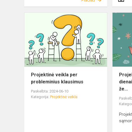
Plačiau
Projektinė veikla per
Proje
probleminius klausimus
diena
že...
Paskelbta: 2024-06-10
Kategorija:
Projektinė veikla
Paskelb
Kategor
Projek
sąmon