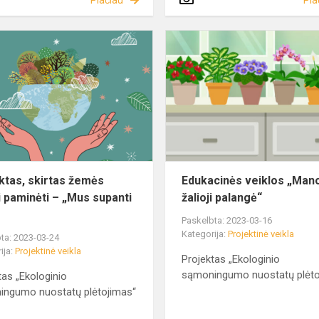
Plačiau
Pla
ktas, skirtas žemės
Edukacinės veiklos „Man
i paminėti – „Mus supanti
žalioji palangė“
Paskelbta: 2023-03-16
Kategorija:
Projektinė veikla
ta: 2023-03-24
ija:
Projektinė veikla
Projektas „Ekologinio
sąmoningumo nuostatų plėto
tas „Ekologinio
ingumo nuostatų plėtojimas“