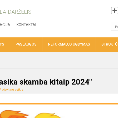
LA-DARŽELIS
ACIJA
KONTAKTAI
TYS
PASLAUGOS
NEFORMALUS UGDYMAS
STRUKTŪR
lasika skamba kitaip 2024"
Projektinė veikla