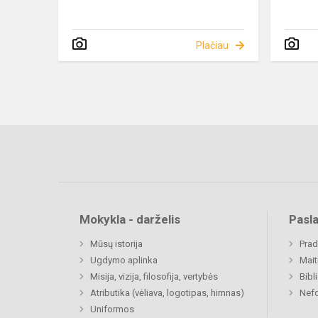
Plačiau
Mokykla - darželis
Pasl
Mūsų istorija
Prad
Ugdymo aplinka
Mait
Misija, vizija, filosofija, vertybės
Bibl
Atributika (vėliava, logotipas, himnas)
Nefo
Uniformos