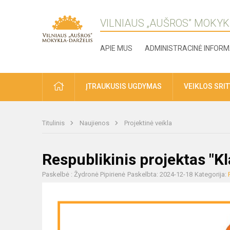
VILNIAUS „AUŠROS” MOKYK
APIE MUS
ADMINISTRACINĖ INFORM
ĮTRAUKUSIS UGDYMAS
VEIKLOS SRI
Titulinis
Naujienos
Projektinė veikla
Respublikinis projektas "K
Paskelbė : Žydronė Pipirienė
Paskelbta: 2024-12-18
Kategorija: