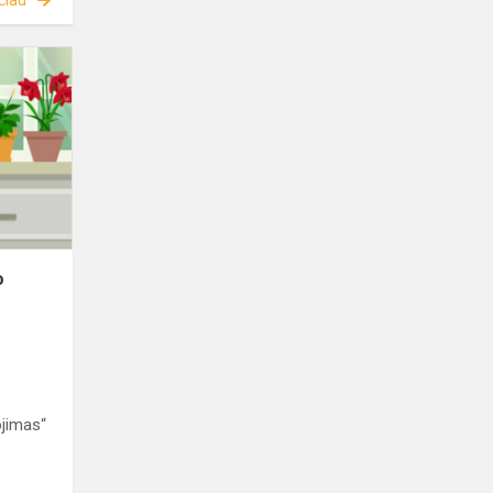
čiau
o
jimas“