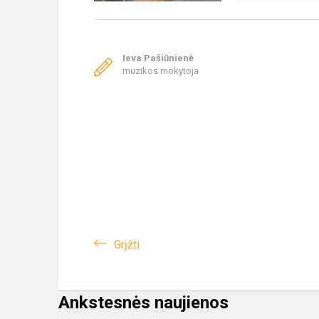
Ieva Pašiūnienė
muzikos mokytoja
Grįžti
Ankstesnės naujienos