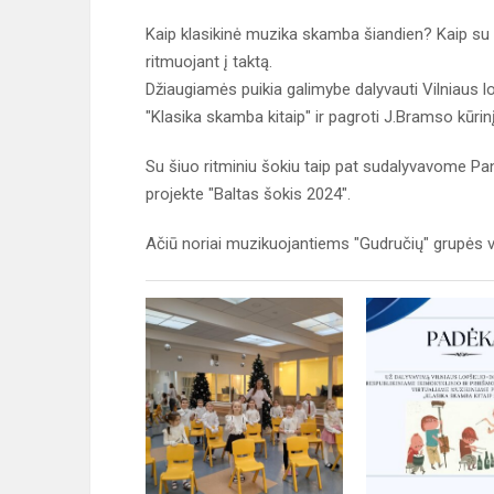
Kaip klasikinė muzika skamba šiandien? Kaip su 
ritmuojant į taktą.
Džiaugiamės puikia galimybe dalyvauti Vilniaus l
"Klasika skamba kitaip" ir pagroti J.Bramso kūrin
Su šiuo ritminiu šokiu taip pat sudalyvavome Pan
projekte "Baltas šokis 2024".
Ačiū noriai muzikuojantiems "Gudručių" grupės v