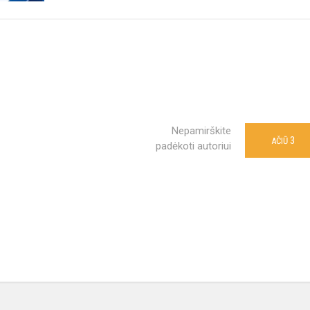
Nepamirškite
3
AČIŪ
padėkoti autoriui