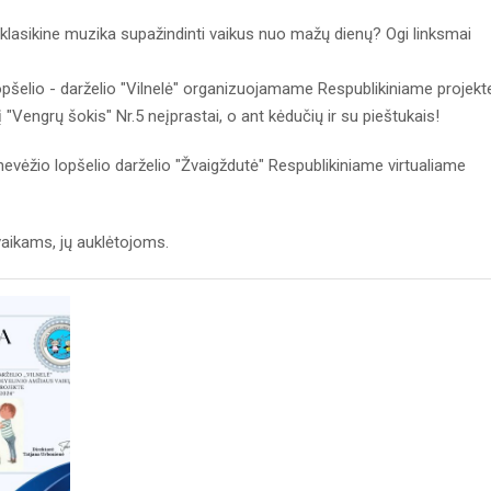
klasikine muzika supažindinti vaikus nuo mažų dienų? Ogi linksmai
opšelio - darželio "Vilnelė" organizuojamame Respublikiniame projekt
į "Vengrų šokis" Nr.5 neįprastai, o ant kėdučių ir su pieštukais!
evėžio lopšelio darželio "Žvaigždutė" Respublikiniame virtualiame
aikams, jų auklėtojoms.