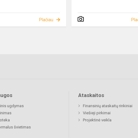
Plačiau
Pla
augos
Ataskaitos
inis ugdymas
Finansinių ataskaitų rinkiniai
inimas
Viešieji pirkimai
ioteka
Projektinė veikla
rmalus švietimas