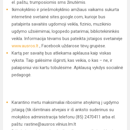
el. paštu, trumposiomis sms žinutėmis.
Ikimokyklinio ir priešmokyklinio amžiaus vaikams sukurta
internetinė svetainė sites.google.com, kurioje bus
patalpinta savaitės ugdomoji veikla, fizinio, muzikinio
ugdymo užsiėmimai, logopedo patarimai, bibliotekininkės
veikla. Informacija tėvams bus pateikta įstaigos svetainėje
www.ausros.lt
, Facebook uždarose tėvų grupėse.
Kartą per savaitę bus atliekama apklausa kaip viskas
vyksta. Taip galėsime išgirsti, kas veikia, o kas – ne, ir
palaipsniui visi kartu tobulėsime. Apklausą vykdys socialinė
pedagogė.
Karantino metu maksimaliai ribosime atvykimą į ugdymo
įstaigą (tik išimtinais atvejais ir iš anksto suderinus su
mokyklos administracija telefonu (85) 2470411 arba el.
paštu: rastine@ausros.vilnius.lm.lt