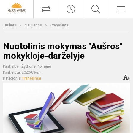
Titulinis
Naujienos
Pranešimai
Nuotolinis mokymas "Aušros"
mokykloje-darželyje
Paskelbė : Žydronė Pipirienė
Paskelbta: 2020-03-24
Kategorija:
Pranešimai