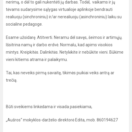
nerimą, o dėl to gali nukentėti jų darbas. Todėl, vaikams ir jų
tėvams sudarysime sąlygas virtualioje aplinkoje bendrauti
realiuoju (sinchroniniu) ir/ar nerealiuoju (asinchroniniu) laiku su
socialine pedagoge.
Esame užsidarę. Atitverti. Neramu dėl savęs, šeimos ir artimųjų.
Išsitrina namų ir darbo erdvė. Normalu, kad apims visokios
mintys. Kreipkitės. Dalinkitės. Netylėkite ir nebūkite vieni. Būkime
vieni kitiems atrama ir palaikymu.
Tai, kas neveiks pirmą savaitę, tikimės puikiai veiks antrą ar
trečią.
Būti sveikiems linkėdama ir visada pasiekiama,
„Aušros“ mokyklos-darželio direktorė Edita, mob. 860194627