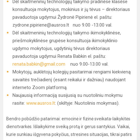
Dėl skaitmeninių technologijų taikymo pradinėse klasėse
konsultuoja mokytojus, mokinius ir jų tėvus – direktoriaus
pavaduotoja ugdymui Žydronė Pipirienė el. paštu:
zydrone.pipiriene@ausros.lt nuo 9.00 -13.00 val.
Dėl skaitmeninių technologijų taikymo ikimokyklinėse,
priešmokyklinėse grupėse konsultuoja ikimokyklinio
ugdymo mokytojus, ugdytinių tėvus direktoriaus
pavaduotoja ugdymui Renata Babkin el. paštu:
renata.babkin@gmail.com
nuo 9.00-13.00 val.
Mokytojų, auklėtojų kolegijų pasitarimai rengiami kiekvieną
savaitės trečiadienį (esant reikalui ir dažniau) naudojant
interneto Zoom platformą.
Naujausią informaciją susijusią su nuotoliniu mokymu
rasite:
www.ausros.lt
: (skiltyje: Nuotolinis mokymas).
Bendro pobūdžio patarimai: emocinė ir fizinė sveikata-laikykitės
dienotvarkės. Išlaikykime sveiką protą ir gerus santykius. Vaikai,
kurie sunkiau išgyvena pokyčius, stresines situacijas, tikrai patirs