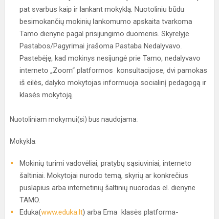
pat svarbus kaip ir lankant mokyklą. Nuotoliniu būdu
besimokančių mokinių lankomumo apskaita tvarkoma
Tamo dienyne pagal prisijungimo duomenis. Skyrelyje
Pastabos/Pagyrimai įrašoma Pastaba Nedalyvavo.
Pastebėję, kad mokinys nesijungė prie Tamo, nedalyvavo
interneto „Zoom“ platformos konsultacijose, dvi pamokas
iš eilės, dalyko mokytojas informuoja socialinį pedagogą ir
klasės mokytoją.
Nuotoliniam mokymui(si) bus naudojama:
Mokykla:
Mokinių turimi vadovėliai, pratybų sąsiuviniai, interneto
šaltiniai. Mokytojai nurodo temą, skyrių ar konkrečius
puslapius arba internetinių šaltinių nuorodas el. dienyne
TAMO.
Eduka(
www.eduka.lt
) arba Ema klasės platforma-