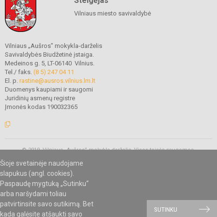
Steigėjas
Vilniaus miesto savivaldybė
Vilniaus „Aušros” mokykla-darželis
Savivaldybės Biudžetinė įstaiga.
Medeinos g. 5, LT-06140 Vilnius.
Tel./ faks.
(8 5) 247 04 11
El. p.
rastine@ausros.vilnius.lm.lt
Duomenys kaupiami ir saugomi
Juridinių asmenų registre
Įmonės kodas 190032365
© 2019. Vilniaus „Aušros” mokykla-darželis. Visos teisės saugomos.
Kopijuoti turinį be raštiško mokyklos administracijos sutikimo griežtai
Šioje svetainėje naudojame
draudžiama.
slapukus (angl. cookies).
Paspaudę mygtuką „Sutinku“
arba naršydami toliau
Mes kuriame mokykloms
SVETAINESMOKYKLOMS.LT
patvirtinsite savo sutikimą. Bet
SUTINKU
kada galėsite atšaukti savo