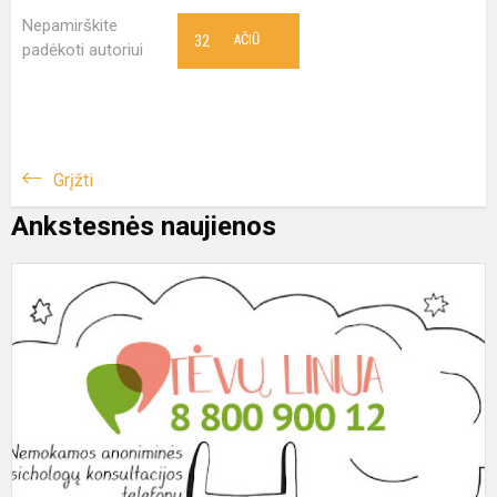
Nepamirškite
32
AČIŪ
padėkoti autoriui
Grįžti
Ankstesnės naujienos