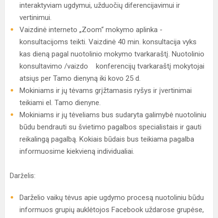
interaktyviam ugdymui, užduočių diferencijavimui ir
vertinimui.
Vaizdinė interneto „Zoom“ mokymo aplinka -
konsultacijoms teikti. Vaizdinė 40 min. konsultacija vyks
kas dieną pagal nuotolinio mokymo tvarkaraštį. Nuotolinio
konsultavimo /vaizdo konferencijų tvarkaraštį mokytojai
atsiųs per Tamo dienyną iki kovo 25 d.
Mokiniams ir jų tėvams grįžtamasis ryšys ir įvertinimai
teikiami el. Tamo dienyne.
Mokiniams ir jų tėveliams bus sudaryta galimybė nuotoliniu
būdu bendrauti su švietimo pagalbos specialistais ir gauti
reikalingą pagalbą. Kokiais būdais bus teikiama pagalba
informuosime kiekvieną individualiai.
Darželis:
Darželio vaikų tėvus apie ugdymo procesą nuotoliniu būdu
informuos grupių auklėtojos Facebook uždarose grupėse,