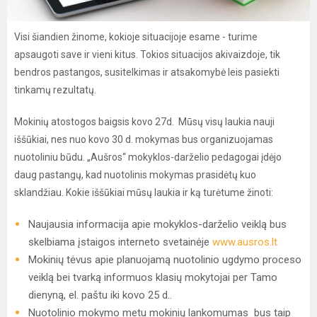
Visi šiandien žinome, kokioje situacijoje esame - turime
apsaugoti save ir vieni kitus. Tokios situacijos akivaizdoje, tik
bendros pastangos, susitelkimas ir atsakomybė leis pasiekti
tinkamų rezultatų.
Mokinių atostogos baigsis kovo 27d. Mūsų visų laukia nauji
iššūkiai, nes nuo kovo 30 d. mokymas bus organizuojamas
nuotoliniu būdu. „Aušros“ mokyklos-darželio pedagogai įdėjo
daug pastangų, kad nuotolinis mokymas prasidėtų kuo
sklandžiau. Kokie iššūkiai mūsų laukia ir ką turėtume žinoti:
Naujausia informacija apie mokyklos-darželio veiklą bus
skelbiama įstaigos interneto svetainėje
www.ausros.lt
Mokinių tėvus apie planuojamą nuotolinio ugdymo proceso
veiklą bei tvarką informuos klasių mokytojai per Tamo
dienyną, el. paštu iki kovo 25 d..
Nuotolinio mokymo metu mokinių lankomumas bus taip