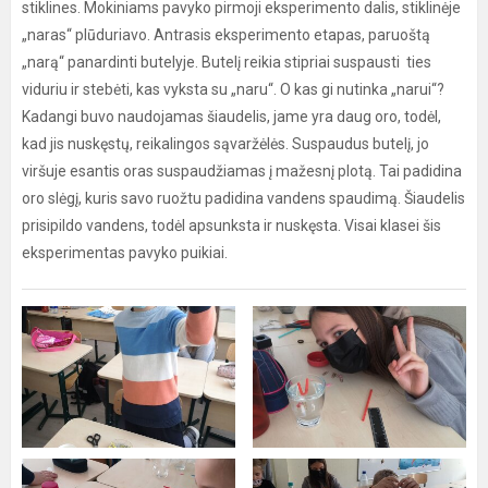
stiklines. Mokiniams pavyko pirmoji eksperimento dalis, stiklinėje
„naras“ plūduriavo. Antrasis eksperimento etapas, paruoštą
„narą“ panardinti butelyje. Butelį reikia stipriai suspausti ties
viduriu ir stebėti, kas vyksta su „naru“. O kas gi nutinka „narui“?
Kadangi buvo naudojamas šiaudelis, jame yra daug oro, todėl,
kad jis nuskęstų, reikalingos sąvaržėlės. Suspaudus butelį, jo
viršuje esantis oras suspaudžiamas į mažesnį plotą. Tai padidina
oro slėgį, kuris savo ruožtu padidina vandens spaudimą. Šiaudelis
prisipildo vandens, todėl apsunksta ir nuskęsta. Visai klasei šis
eksperimentas pavyko puikiai.