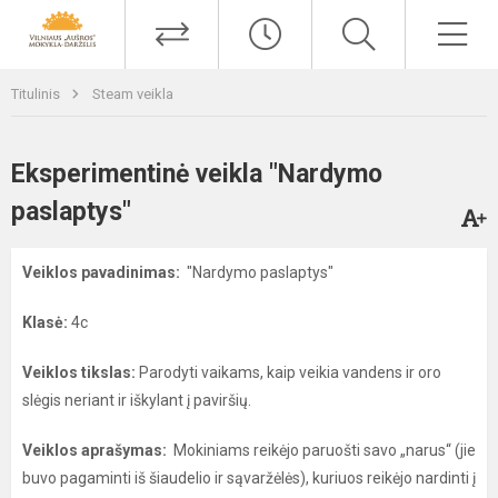
Titulinis
Steam veikla
Eksperimentinė veikla "Nardymo
paslaptys"
Veiklos pavadinimas:
"Nardymo paslaptys"
Klasė:
4c
Veiklos tikslas:
Parodyti vaikams, kaip veikia vandens ir oro
slėgis neriant ir iškylant į paviršių.
Veiklos aprašymas:
Mokiniams reikėjo paruošti savo „narus“ (jie
buvo pagaminti iš šiaudelio ir sąvaržėlės), kuriuos reikėjo nardinti į