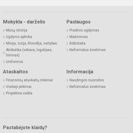
Mokykla - darželis
Paslaugos
Mūsų istorija
Pradinis ugdymas
Ugdymo aplinka
Maitinimas
Misija, vizija, filosofija, vertybės
Biblioteka
Atributika (vėliava, logotipas,
Neformalus švietimas
himnas)
Uniformos
Ataskaitos
Informacija
Finansinių ataskaitų rinkiniai
Naudingos nuorodos
Viešieji pirkimai
Neformalus švietimas
Projektinė veikla
Pastabėjote klaidų?