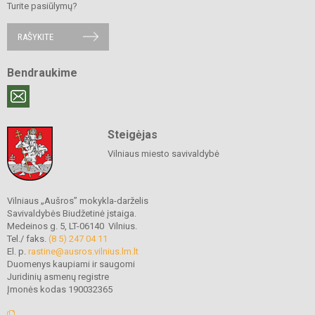
Turite pasiūlymų?
RAŠYKITE
Bendraukime
Steigėjas
Vilniaus miesto savivaldybė
Vilniaus „Aušros” mokykla-darželis
Savivaldybės Biudžetinė įstaiga.
Medeinos g. 5, LT-06140 Vilnius.
Tel./ faks.
(8 5) 247 04 11
El. p.
rastine@ausros.vilnius.lm.lt
Duomenys kaupiami ir saugomi
Juridinių asmenų registre
Įmonės kodas 190032365