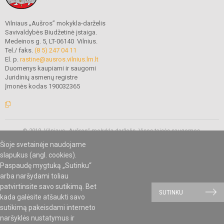
Vilniaus „Aušros” mokykla-darželis
Savivaldybės Biudžetinė įstaiga.
Medeinos g. 5, LT-06140 Vilnius.
Tel./ faks.
(8 5) 247 04 11
El. p.
rastine@ausros.vilnius.lm.lt
Duomenys kaupiami ir saugomi
Juridinių asmenų registre
Įmonės kodas 190032365
© 2019. Vilniaus „Aušros” mokykla-darželis. Visos teisės saugomos.
Kopijuoti turinį be raštiško mokyklos administracijos sutikimo griežtai
Šioje svetainėje naudojame
draudžiama.
slapukus (angl. cookies).
Paspaudę mygtuką „Sutinku“
arba naršydami toliau
Mes kuriame mokykloms
SVETAINESMOKYKLOMS.LT
patvirtinsite savo sutikimą. Bet
SUTINKU
kada galėsite atšaukti savo
sutikimą pakeisdami interneto
naršyklės nustatymus ir