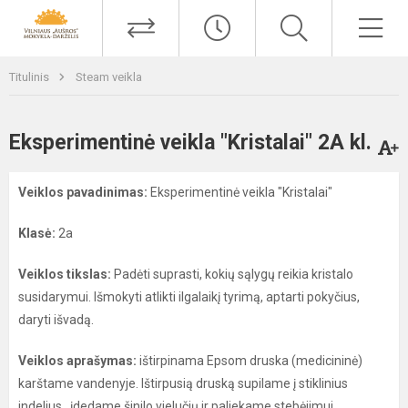
Titulinis
Steam veikla
Eksperimentinė veikla "Kristalai" 2A kl.
Veiklos pavadinimas:
Eksperimentinė veikla "Kristalai"
Klasė:
2a
Veiklos tikslas:
Padėti suprasti, kokių sąlygų reikia kristalo
susidarymui. Išmokyti atlikti ilgalaikį tyrimą, aptarti pokyčius,
daryti išvadą.
Veiklos aprašymas:
ištirpinama Epsom druska (medicininė)
karštame vandenyje. Ištirpusią druską supilame į stiklinius
indelius, įdedame šinilo vielučių ir paliekame stebėjimui.