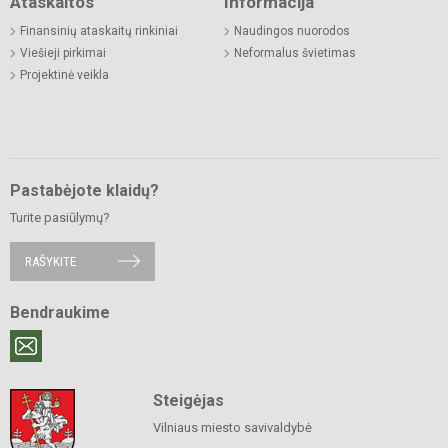
Ataskaitos
Informacija
Finansinių ataskaitų rinkiniai
Naudingos nuorodos
Viešieji pirkimai
Neformalus švietimas
Projektinė veikla
Pastabėjote klaidų?
Turite pasiūlymų?
RAŠYKITE
Bendraukime
Steigėjas
Vilniaus miesto savivaldybė