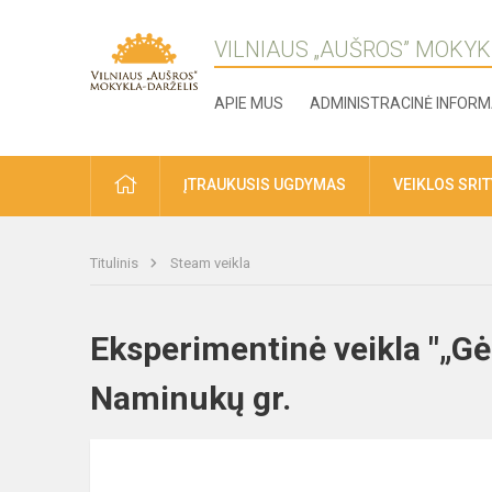
VILNIAUS „AUŠROS” MOKYK
APIE MUS
ADMINISTRACINĖ INFORM
ĮTRAUKUSIS UGDYMAS
VEIKLOS SRI
Titulinis
Steam veikla
Eksperimentinė veikla "„Gė
Naminukų gr.