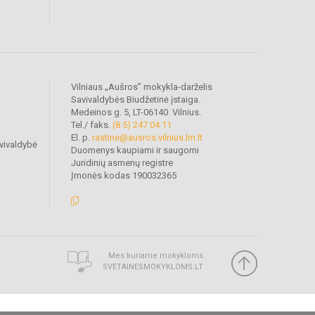
Vilniaus „Aušros” mokykla-darželis
Savivaldybės Biudžetinė įstaiga.
Medeinos g. 5, LT-06140 Vilnius.
Tel./ faks.
(8 5) 247 04 11
El. p.
rastine@ausros.vilnius.lm.lt
vivaldybė
Duomenys kaupiami ir saugomi
Juridinių asmenų registre
Įmonės kodas 190032365
Mes kuriame mokykloms
SVETAINESMOKYKLOMS.LT