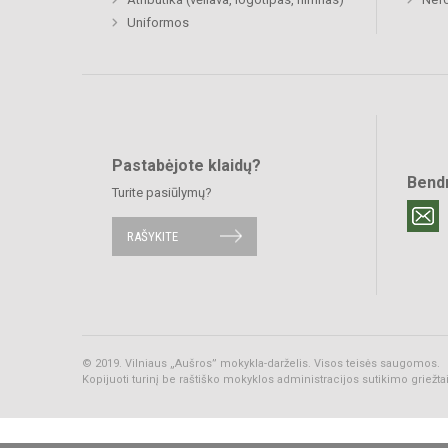
Uniformos
Pastabėjote klaidų?
Bend
Turite pasiūlymų?
RAŠYKITE
© 2019. Vilniaus „Aušros” mokykla-darželis. Visos teisės saugomos.
Kopijuoti turinį be raštiško mokyklos administracijos sutikimo griežt