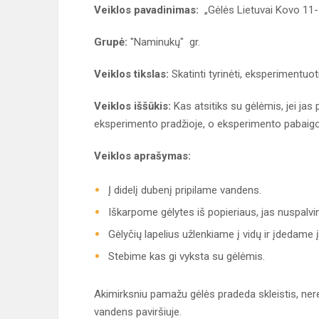
Veiklos pavadinimas:
„Gėlės Lietuvai Kovo 11-
Grupė:
"Naminukų" gr.
Veiklos tikslas:
Skatinti tyrinėti, eksperimentuoti,
Veiklos iššūkis:
Kas atsitiks su gėlėmis, jei jas 
eksperimento pradžioje, o eksperimento pabaigoje 
Veiklos aprašymas:
Į didelį dubenį pripilame vandens.
Iškarpome gėlytes iš popieriaus, jas nuspalvi
Gėlyčių lapelius užlenkiame į vidų ir įdedame 
Stebime kas gi vyksta su gėlėmis.
Akimirksniu pamažu gėlės pradeda skleistis, nereiki
vandens paviršiuje.