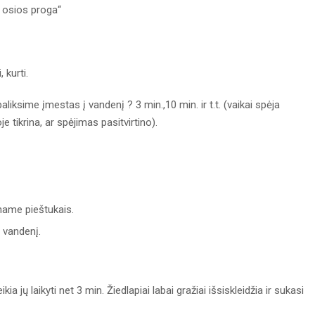
 osios proga“
 kurti.
paliksime įmestas į vandenį ? 3 min.,10 min. ir t.t. (vaikai spėja
tikrina, ar spėjimas pasitvirtino).
name pieštukais.
į vandenį.
a jų laikyti net 3 min. Žiedlapiai labai gražiai išsiskleidžia ir sukasi