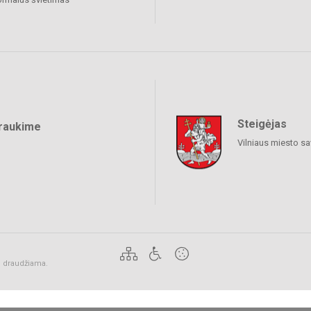
Steigėjas
raukime
Vilniaus miesto sa
ai draudžiama.