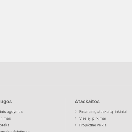
augos
Ataskaitos
inis ugdymas
Finansinių ataskaitų rinkiniai
inimas
Viešieji pirkimai
ioteka
Projektinė veikla
rmalus švietimas