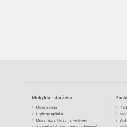
Mokykla - darželis
Pasl
Mūsų istorija
Prad
Ugdymo aplinka
Mait
Misija, vizija, filosofija, vertybės
Bibl
Atributika (vėliava, logotipas, himnas)
Nefo