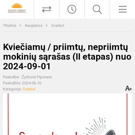
Titulinis
Naujienos
Svarbu!
Kviečiamų / priimtų, nepriimtų
mokinių sąrašas (II etapas) nuo
2024-09-01
Paskelbė : Žydronė Pipirienė
Paskelbta: 2024-06-10
Kategorija:
Svarbu!