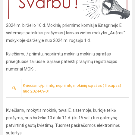
2024 m. birželio 10 d. Mokinių priėmimo komisija išnagrinėjo E.
sistemoje pateiktus prašymus į laisvas vietas mokytis ,,Aušros”
mokykloje-darželyje nuo 2024 m. rugsėjo 1 d.
Kviečiamų / priimtų, nepriimtų mokinių mokinių sąrašas
prisegtuose failuose. Sąraše pateikti prašymų registracijos
numeriai MOK- .
Kviečiamų/priimtų, nepriimtų mokinių sąrašas ( II etapas)
nuo 2024-09-01
Kviečiamų mokytis mokinių tėvai E. sistemoje, kurioje teikė
prašymą, nuo birželio 10 d. iki 11 d. (iki 15 val.) turi galimybę
patvirtinti gautą kvietimą. Tuomet pasirašomos elektroninės
sutartys.