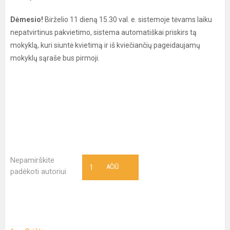
Dėmesio!
Birželio 11 dieną 15.30 val. e. sistemoje tėvams laiku
nepatvirtinus pakvietimo, sistema automatiškai priskirs tą
mokyklą, kuri siuntė kvietimą ir iš kviečiančių pageidaujamų
mokyklų sąraše bus pirmoji.
Nepamirškite
1
AČIŪ
padėkoti autoriui