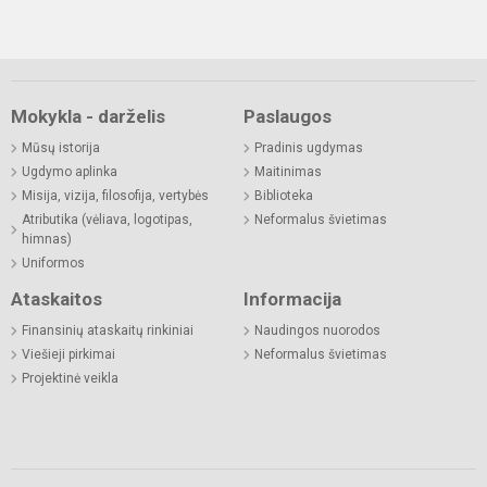
Mokykla - darželis
Paslaugos
Mūsų istorija
Pradinis ugdymas
Ugdymo aplinka
Maitinimas
Misija, vizija, filosofija, vertybės
Biblioteka
Atributika (vėliava, logotipas,
Neformalus švietimas
himnas)
Uniformos
Ataskaitos
Informacija
Finansinių ataskaitų rinkiniai
Naudingos nuorodos
Viešieji pirkimai
Neformalus švietimas
Projektinė veikla