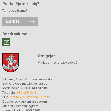
Pastabėjote klaidų?
Turite pasiūlymų?
RAŠYKITE
Bendraukime
Steigėjas
Vilniaus miesto savivaldybė
Vilniaus „Aušros” mokykla-darželis
Savivaldybės Biudžetinė įstaiga.
Medeinos g. 5, LT-06140 Vilnius.
Tel./ faks.
(8 5) 247 04 11
El. p.
rastine@ausros.vilnius.lm.lt
Duomenys kaupiami ir saugomi
Juridinių asmenų registre
Įmonės kodas 190032365