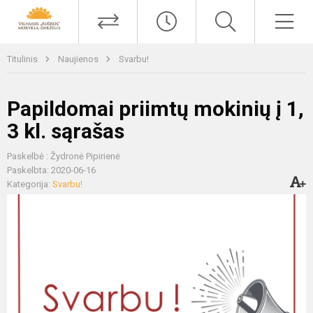
Titulinis
Naujienos
Svarbu!
Papildomai priimtų mokinių į 1,
3 kl. sąrašas
Paskelbė : Žydronė Pipirienė
Paskelbta: 2020-06-16
Kategorija:
Svarbu!