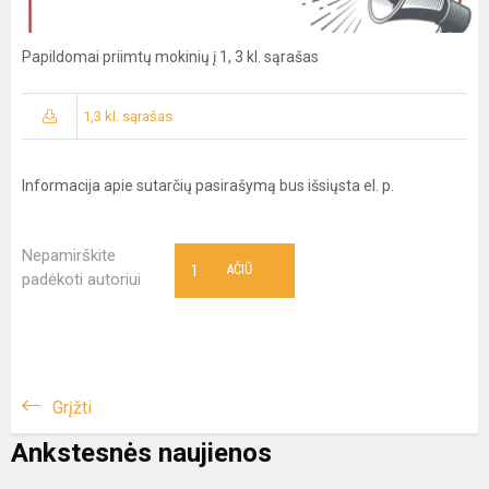
Papildomai priimtų mokinių į 1, 3 kl. sąrašas
1,3 kl. sąrašas
Informacija apie sutarčių pasirašymą bus išsiųsta el. p.
Nepamirškite
1
AČIŪ
padėkoti autoriui
Grįžti
Ankstesnės naujienos