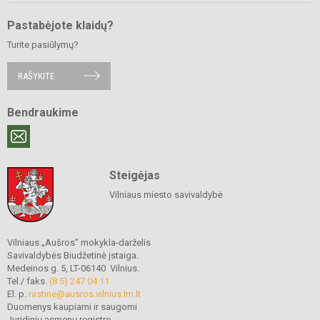
Pastabėjote klaidų?
Turite pasiūlymų?
RAŠYKITE
Bendraukime
Steigėjas
Vilniaus miesto savivaldybė
Vilniaus „Aušros” mokykla-darželis
Savivaldybės Biudžetinė įstaiga.
Medeinos g. 5, LT-06140 Vilnius.
Tel./ faks.
(8 5) 247 04 11
El. p.
rastine@ausros.vilnius.lm.lt
Duomenys kaupiami ir saugomi
Juridinių asmenų registre