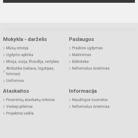
Mokykla - darželis
Paslaugos
Mūsų istorija
Pradinis ugdymas
Ugdymo aplinka
Maitinimas
Misija, vizija, filosofija, vertybės
Biblioteka
Atributika (vėliava, logotipas,
Neformalus švietimas
himnas)
Uniformos
Ataskaitos
Informacija
Finansinių ataskaitų rinkiniai
Naudingos nuorodos
Viešieji pirkimai
Neformalus švietimas
Projektinė veikla