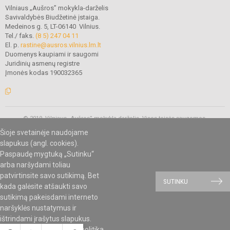
Vilniaus „Aušros” mokykla-darželis
Savivaldybės Biudžetinė įstaiga.
Medeinos g. 5, LT-06140 Vilnius.
Tel./ faks.
(8 5) 247 04 11
El. p.
rastine@ausros.vilnius.lm.lt
Duomenys kaupiami ir saugomi
Juridinių asmenų registre
Įmonės kodas 190032365
© 2019. Vilniaus „Aušros” mokykla-darželis. Visos teisės saugomos.
Kopijuoti turinį be raštiško mokyklos administracijos sutikimo griežtai
Šioje svetainėje naudojame
draudžiama.
slapukus (angl. cookies).
Paspaudę mygtuką „Sutinku“
arba naršydami toliau
Mes kuriame mokykloms
SVETAINESMOKYKLOMS.LT
patvirtinsite savo sutikimą. Bet
SUTINKU
kada galėsite atšaukti savo
sutikimą pakeisdami interneto
naršyklės nustatymus ir
ištrindami įrašytus slapukus.
Susipažinkite su
slapukų politika
.