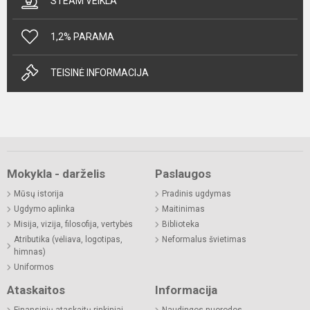
STEAM VEIKLA
1,2% PARAMA
TEISINĖ INFORMACIJA
Mokykla - darželis
Paslaugos
Mūsų istorija
Pradinis ugdymas
Ugdymo aplinka
Maitinimas
Misija, vizija, filosofija, vertybės
Biblioteka
Atributika (vėliava, logotipas,
Neformalus švietimas
himnas)
Uniformos
Ataskaitos
Informacija
Finansinių ataskaitų rinkiniai
Naudingos nuorodos