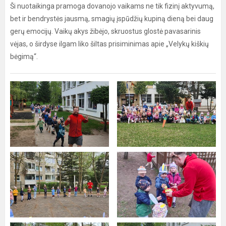
Ši nuotaikinga pramoga dovanojo vaikams ne tik fizinį aktyvumą,
bet ir bendrystės jausmą, smagių įspūdžių kupiną dieną bei daug
gerų emocijų. Vaikų akys žibėjo, skruostus glostė pavasarinis
vėjas, o širdyse ilgam liko šiltas prisiminimas apie „Velykų kiškių
bėgimą“.