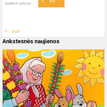
0
AČIŪ
padėkoti autoriui
Grįžti
Ankstesnės naujienos