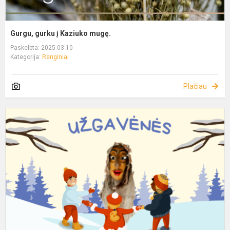
Gurgu, gurku į Kaziuko mugę.
Paskelbta: 2025-03-10
Kategorija:
Renginiai
Plačiau