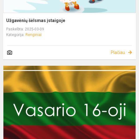
Užgavėnių šėlsmas įstaigoje
Paskelbta: 2025-03-09
Kategorija:
Renginiai
Plačiau