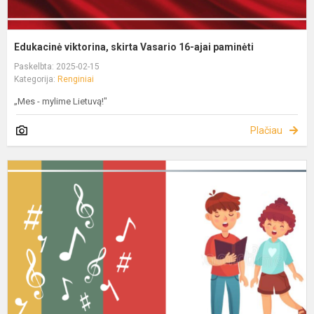
Edukacinė viktorina, skirta Vasario 16-ajai paminėti
Paskelbta: 2025-02-15
Kategorija:
Renginiai
„Mes - mylime Lietuvą!"
Plačiau