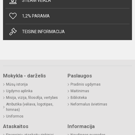
STEAM VEIKLA
1,2% PARAMA
TEISINĖ INFORMACIJA
Mokykla - darželis
Paslaugos
Mūsų istorija
Pradinis ugdymas
Ugdymo aplinka
Maitinimas
Misija, vizija, filosofija, vertybės
Biblioteka
Atributika (vėliava, logotipas,
Neformalus švietimas
himnas)
Uniformos
Ataskaitos
Informacija
Finansinių ataskaitų rinkiniai
Naudingos nuorodos