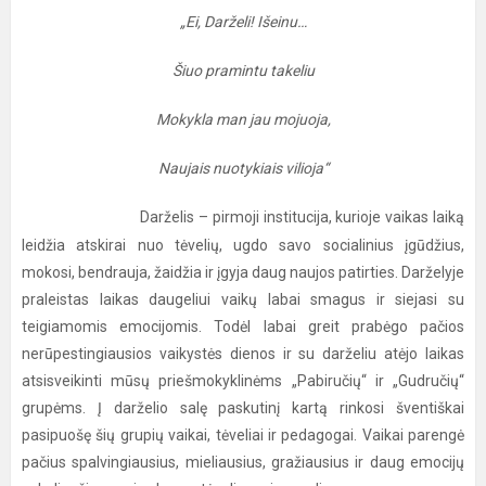
„Ei, Darželi! Išeinu…
Šiuo pramintu takeliu
Mokykla man jau mojuoja,
Naujais nuotykiais vilioja“
Darželis – pirmoji institucija, kurioje vaikas laiką
leidžia atskirai nuo tėvelių, ugdo savo socialinius įgūdžius,
mokosi, bendrauja, žaidžia ir įgyja daug naujos patirties. Darželyje
praleistas laikas daugeliui vaikų labai smagus ir siejasi su
teigiamomis emocijomis. Todėl labai greit prabėgo pačios
nerūpestingiausios vaikystės dienos ir su darželiu atėjo laikas
atsisveikinti mūsų priešmokyklinėms „Pabiručių“ ir „Gudručių“
grupėms. Į darželio salę paskutinį kartą rinkosi šventiškai
pasipuošę šių grupių vaikai, tėveliai ir pedagogai. Vaikai parengė
pačius spalvingiausius, mieliausius, gražiausius ir daug emocijų