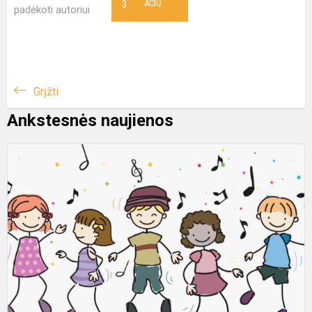
3
AČIŪ
padėkoti autoriui
Grįžti
Ankstesnės naujienos