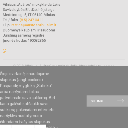
Vilniaus „Aušros” mokykla-darželis
Savivaldybės Biudžetinė įstaiga.
Medeinos g. 5, LT-06140 Vilnius.
Tel./ faks.
(8 5) 247 04 11
El. p.
rastine@ausros.vilnius.lm.lt
Duomenys kaupiami ir saugomi
Juridinių asmenų registre
Įmonės kodas 190032365
© 2019. Vilniaus „Aušros” mokykla-darželis. Visos teisės saugomos.
Kopijuoti turinį be raštiško mokyklos administracijos sutikimo griežtai
Šioje svetainėje naudojame
draudžiama.
slapukus (angl. cookies).
Paspaudę mygtuką „Sutinku“
arba naršydami toliau
Mes kuriame mokykloms
SVETAINESMOKYKLOMS.LT
patvirtinsite savo sutikimą. Bet
SUTINKU
kada galėsite atšaukti savo
sutikimą pakeisdami interneto
naršyklės nustatymus ir
ištrindami įrašytus slapukus.
Susipažinkite su
slapukų politika
.