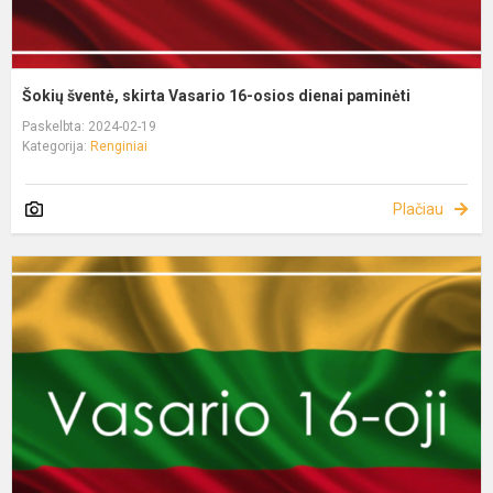
Šokių šventė, skirta Vasario 16-osios dienai paminėti
Paskelbta: 2024-02-19
Kategorija:
Renginiai
Plačiau