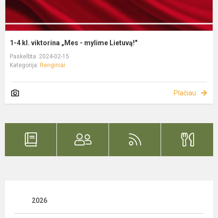
1-4 kl. viktorina „Mes - mylime Lietuvą!"
Paskelbta: 2024-02-15
Kategorija:
Renginiai
Plačiau
2026