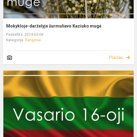
Mokykloje-darželyje šurmuliavo Kaziuko mugė
Paskelbta: 2024-03-08
Kategorija:
Renginiai
Plačiau