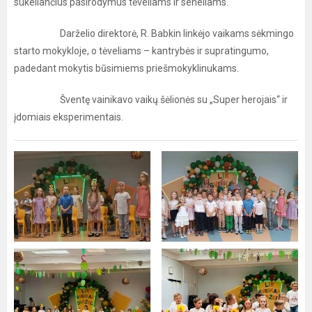
sukeliančius pasirodymus tėveliams ir seneliams.
Darželio direktorė, R. Babkin linkėjo vaikams sėkmingo
starto mokykloje, o tėveliams – kantrybės ir supratingumo,
padedant mokytis būsimiems priešmokyklinukams.
Šventę vainikavo vaikų šėlionės su „Super herojais“ ir
įdomiais eksperimentais.