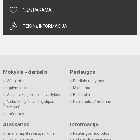
1,2% PARAMA
TEISINĖ INFORMACIJA
Mokykla - darželis
Paslaugos
Mūsų istorija
Pradinis ugdymas
Ugdymo aplinka
Maitinimas
Misija, vizija, filosofija, vertybės
Biblioteka
Atributika (vėliava, logotipas,
Neformalus švietimas
himnas)
Uniformos
Ataskaitos
Informacija
Finansinių ataskaitų rinkiniai
Naudingos nuorodos