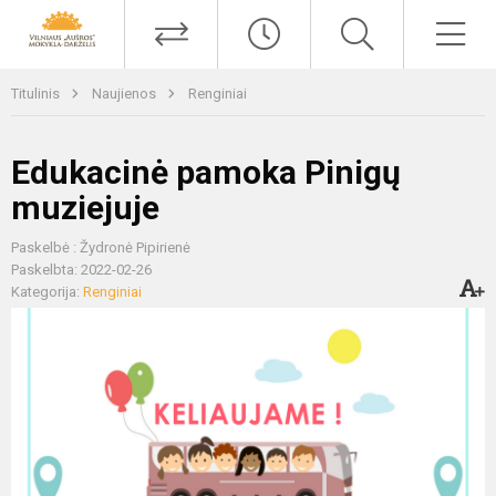
Titulinis
Naujienos
Renginiai
Edukacinė pamoka Pinigų
muziejuje
Paskelbė : Žydronė Pipirienė
Paskelbta: 2022-02-26
Kategorija:
Renginiai