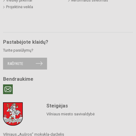
Viešieji pirkimai
Neformalus švietimas
Projektinė veikla
Pastabėjote klaidų?
Turite pasiūlymų?
RAŠYKITE
Bendraukime
Steigėjas
Vilniaus miesto savivaldybė
Vilniaus „Aušros” mokykla-darželis