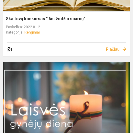
Skaitovų konkursas " Ant žodžio sparnų"
Paskelbta: 2022-01-21
Kategorija:
Renginiai
Plačiau