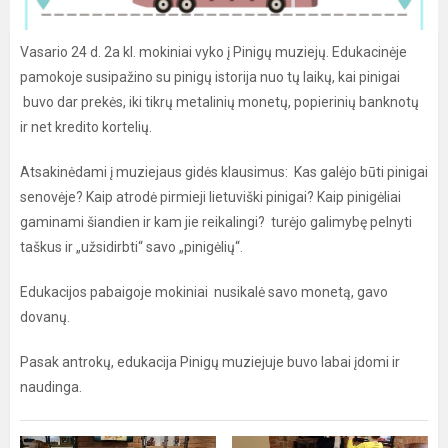
Vasario 24 d. 2a kl. mokiniai vyko į Pinigų muziejų. Edukacinėje
pamokoje susipažino su pinigų istorija nuo tų laikų, kai pinigai
buvo dar prekės, iki tikrų metalinių monetų, popierinių banknotų
ir net kredito kortelių.
Atsakinėdami į muziejaus gidės klausimus: Kas galėjo būti pinigai
senovėje? Kaip atrodė pirmieji lietuviški pinigai? Kaip pinigėliai
gaminami šiandien ir kam jie reikalingi? turėjo galimybę pelnyti
taškus ir „užsidirbti“ savo „pinigėlių“.
Edukacijos pabaigoje mokiniai nusikalė savo monetą, gavo
dovanų.
Pasak antrokų, edukacija Pinigų muziejuje buvo labai įdomi ir
naudinga.