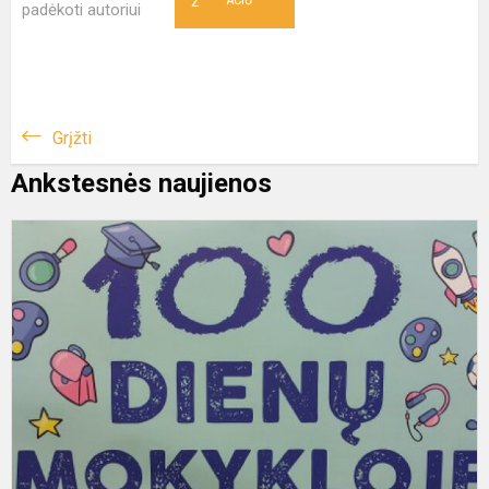
2
padėkoti autoriui
Grįžti
Ankstesnės naujienos