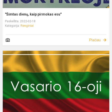
"Šimtas dienų, kaip pirmokas esu"
Paskelbta: 2022-02-18
Kategorija:
Renginiai
Plačiau