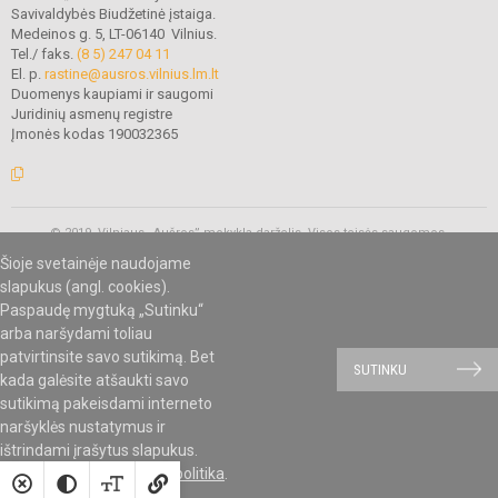
Savivaldybės Biudžetinė įstaiga.
Medeinos g. 5, LT-06140 Vilnius.
Tel./ faks.
(8 5) 247 04 11
El. p.
rastine@ausros.vilnius.lm.lt
Duomenys kaupiami ir saugomi
Juridinių asmenų registre
Įmonės kodas 190032365
© 2019. Vilniaus „Aušros” mokykla-darželis. Visos teisės saugomos.
Kopijuoti turinį be raštiško mokyklos administracijos sutikimo griežtai
Šioje svetainėje naudojame
draudžiama.
slapukus (angl. cookies).
Paspaudę mygtuką „Sutinku“
arba naršydami toliau
Mes kuriame mokykloms
SVETAINESMOKYKLOMS.LT
patvirtinsite savo sutikimą. Bet
SUTINKU
kada galėsite atšaukti savo
sutikimą pakeisdami interneto
naršyklės nustatymus ir
ištrindami įrašytus slapukus.
Susipažinkite su
slapukų politika
.