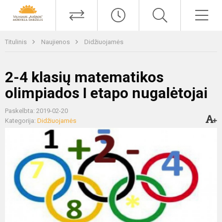
Titulinis
Naujienos
Didžiuojamės
2-4 klasių matematikos
olimpiados I etapo nugalėtojai
Paskelbta: 2019-02-20
Kategorija:
Didžiuojamės