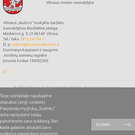
Vilniaus miesto savivaldybė
Vilniaus „Aušros” mokykla-darželis
Savivaldybės Biudžetinė įstaiga.
Medeinos g. 5, LT-06140 Vilnius.
Tel./ faks.
(8 5) 247 04 11
El. p.
rastine@ausros.vilnius.lm.lt
Duomenys kaupiami ir saugomi
Juridinių asmenų registre
Įmonės kodas 190032365
© 2019. Vilniaus „Aušros” mokykla-darželis. Visos teisės saugomos.
Kopijuoti turinį be raštiško mokyklos administracijos sutikimo griežtai
Šioje svetainėje naudojame
draudžiama.
slapukus (angl. cookies).
Paspaudę mygtuką „Sutinku“
arba naršydami toliau
Mes kuriame mokykloms
SVETAINESMOKYKLOMS.LT
patvirtinsite savo sutikimą. Bet
SUTINKU
kada galėsite atšaukti savo
sutikimą pakeisdami interneto