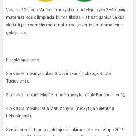
Vasario 12 dieną "Aušros" mokykloje-darželyje vyko 2–4 klasių
matematikos olimpiada
, kurios tikslas – atrasti gabius vaikus,
skatinti juos domėtis matematika bei įsivertinti matematinius
gebėjimus.
Nugalėtojais tapo:
2 a klasės mokinys Lukas Grudzinskas (mokytoja Ritutė
Tučiuvienė),
3 a klasės mokinė Miglė Kirnaitė (mokytoja Dalė Barišauskienė),
4 b klasės mokinė Daia Matuzonytė (mokytoja Valentina
Užkurėnienė).
Sveikiname I etapo nugalėtojus ir linkime sėkmės II etape 2019