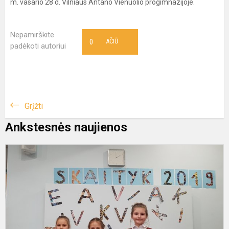
m. vasario 28 d. Vilniaus Antano Vienuolio progimnazijoje.
Nepamirškite
0
AČIŪ
padėkoti autoriui
Grįžti
Ankstesnės naujienos