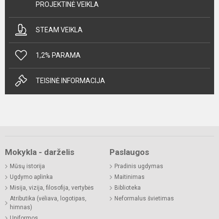
PROJEKTINĖ VEIKLA
STEAM VEIKLA
1,2% PARAMA
TEISINĖ INFORMACIJA
Mokykla - darželis
Paslaugos
Mūsų istorija
Pradinis ugdymas
Ugdymo aplinka
Maitinimas
Misija, vizija, filosofija, vertybės
Biblioteka
Atributika (vėliava, logotipas,
Neformalus švietimas
himnas)
Uniformos