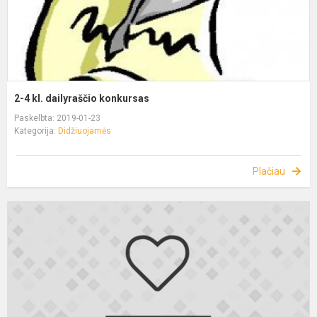
2-4 kl. dailyraščio konkursas
Paskelbta: 2019-01-23
Kategorija:
Didžiuojamės
Plačiau