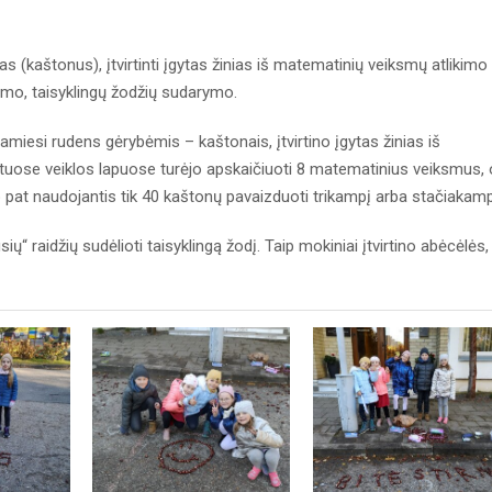
(kaštonus), įtvirtinti įgytas žinias iš matematinių veiksmų atlikimo
imo, taisyklingų žodžių sudarymo.
miesi rudens gėrybėmis – kaštonais, įtvirtino įgytas žinias iš
gtuose veiklos lapuose turėjo apskaičiuoti 8 matematinius veiksmus, 
aip pat naudojantis tik 40 kaštonų pavaizduoti trikampį arba stačiakamp
sių“ raidžių sudėlioti taisyklingą žodį. Taip mokiniai įtvirtino abėcėlės,