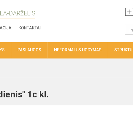
LA-DARŽELIS
ACIJA
KONTAKTAI
TYS
PASLAUGOS
NEFORMALUS UGDYMAS
STRUKTŪR
ienis" 1c kl.