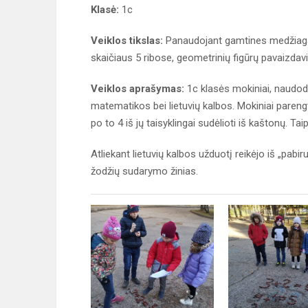
Klasė:
1c
Veiklos tikslas:
Panaudojant gamtines medžiagas 
skaičiaus 5 ribose, geometrinių figūrų pavaizdav
Veiklos aprašymas:
1c klasės mokiniai, naudoda
matematikos bei lietuvių kalbos. Mokiniai paren
po to 4 iš jų taisyklingai sudėlioti iš kaštonų. T
Atliekant lietuvių kalbos užduotį reikėjo iš „pabiru
žodžių sudarymo žinias.