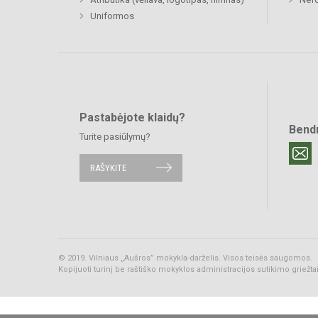
Uniformos
Pastabėjote klaidų?
Bend
Turite pasiūlymų?
RAŠYKITE
© 2019. Vilniaus „Aušros” mokykla-darželis. Visos teisės saugomos.
Kopijuoti turinį be raštiško mokyklos administracijos sutikimo griežt