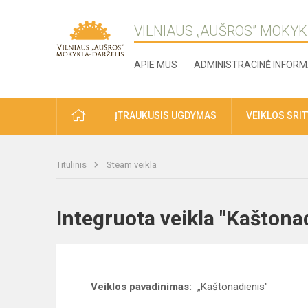
VILNIAUS „AUŠROS” MOKYK
APIE MUS
ADMINISTRACINĖ INFORM
ĮTRAUKUSIS UGDYMAS
VEIKLOS SRI
Titulinis
Steam veikla
Integruota veikla "Kaštonad
Veiklos pavadinimas:
„Kaštonadienis"