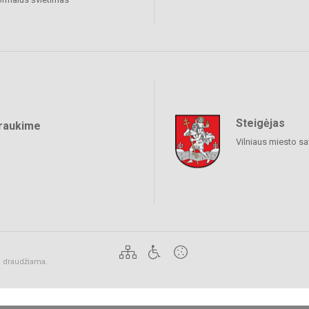
Steigėjas
raukime
Vilniaus miesto sa
ai draudžiama.