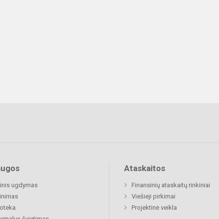
augos
Ataskaitos
inis ugdymas
Finansinių ataskaitų rinkiniai
inimas
Viešieji pirkimai
ioteka
Projektinė veikla
rmalus švietimas