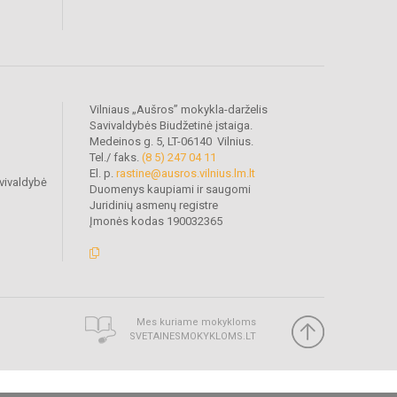
Vilniaus „Aušros” mokykla-darželis
Savivaldybės Biudžetinė įstaiga.
Medeinos g. 5, LT-06140 Vilnius.
Tel./ faks.
(8 5) 247 04 11
El. p.
rastine@ausros.vilnius.lm.lt
vivaldybė
Duomenys kaupiami ir saugomi
Juridinių asmenų registre
Įmonės kodas 190032365
Mes kuriame mokykloms
SVETAINESMOKYKLOMS.LT