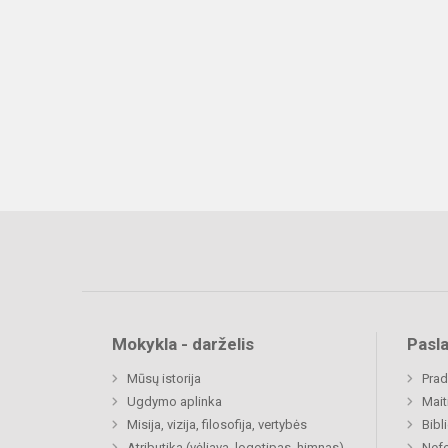
Mokykla - darželis
Pasl
Mūsų istorija
Prad
Ugdymo aplinka
Mait
Misija, vizija, filosofija, vertybės
Bibl
Atributika (vėliava, logotipas, himnas)
Nefo