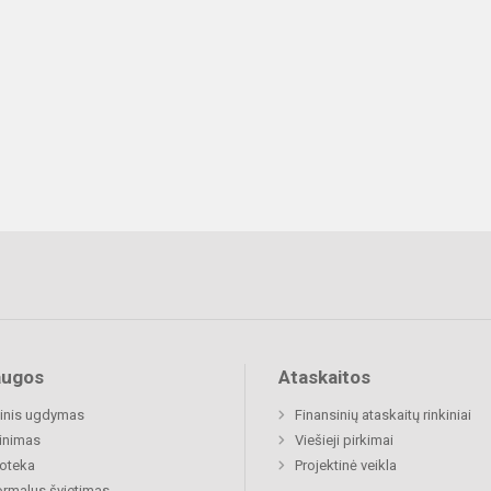
augos
Ataskaitos
inis ugdymas
Finansinių ataskaitų rinkiniai
inimas
Viešieji pirkimai
ioteka
Projektinė veikla
rmalus švietimas