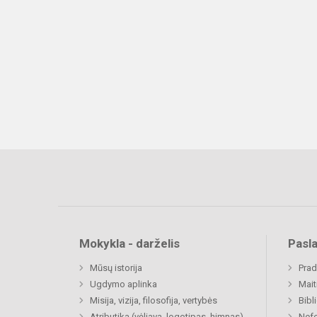
Mokykla - darželis
Pasl
Mūsų istorija
Prad
Ugdymo aplinka
Mait
Misija, vizija, filosofija, vertybės
Bibl
Atributika (vėliava, logotipas, himnas)
Nefo