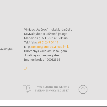
Vilniaus „Aušros” mokykla-darželis
Savivaldybės Biudžetinė įstaiga.
Medeinos g. 5, LT-06140 Vilnius.
Tel./ faks.
(8 5) 247 04 11
El. p.
rastine@ausros.vilnius.lm.lt
vivaldybė
Duomenys kaupiami ir saugomi
Juridinių asmenų registre
Įmonės kodas 190032365
Mes kuriame mokykloms
SVETAINESMOKYKLOMS.LT