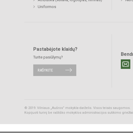
Uniformos
Pastabėjote klaidų?
Bend
Turite pasiūlymų?
RAŠYKITE
© 2019. Vilniaus „Aušros” mokykla-darželis. Visos teisės saugomos.
Kopijuoti turinį be raštiško mokyklos administracijos sutikimo griežt