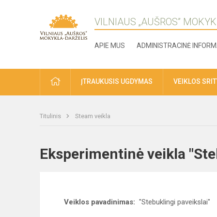
VILNIAUS „AUŠROS” MOKYK
APIE MUS
ADMINISTRACINĖ INFORM
ĮTRAUKUSIS UGDYMAS
VEIKLOS SRI
Titulinis
Steam veikla
Eksperimentinė veikla "Ste
Veiklos pavadinimas:
"Stebuklingi paveikslai"