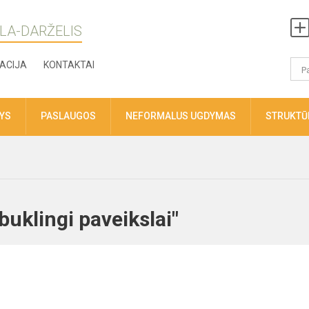
LA-DARŽELIS
ACIJA
KONTAKTAI
TYS
PASLAUGOS
NEFORMALUS UGDYMAS
STRUKTŪR
buklingi paveikslai"