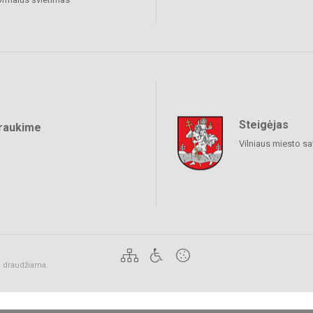
Steigėjas
raukime
Vilniaus miesto sa
ai draudžiama.