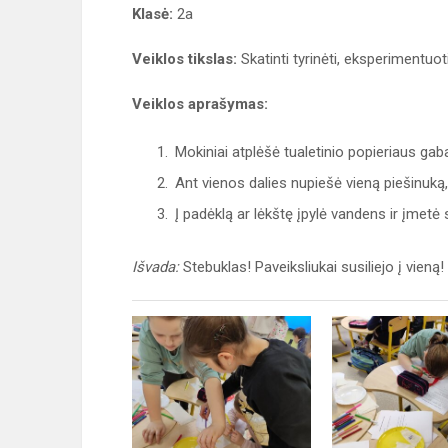
Klasė:
2a
Veiklos tikslas:
Skatinti tyrinėti, eksperimentuo
Veiklos aprašymas:
Mokiniai atplėšė tualetinio popieriaus gabal
Ant vienos dalies nupiešė vieną piešinuką, 
Į padėklą ar lėkštę įpylė vandens ir įmetė
Išvada:
Stebuklas! Paveiksliukai susiliejo į vieną!