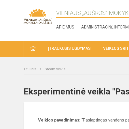
VILNIAUS „AUŠROS” MOKYK
APIE MUS
ADMINISTRACINĖ INFORM
ĮTRAUKUSIS UGDYMAS
VEIKLOS SRI
Titulinis
Steam veikla
Eksperimentinė veikla "Pa
Veiklos pavadinimas:
"Paslaptingas vandens p