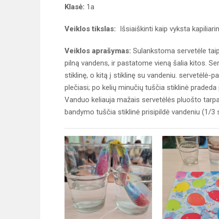
Klasė:
1a
Veiklos tikslas:
Išsiaiškinti kaip vyksta kapiliar
Veiklos aprašymas:
Sulankstoma servetėle taip, 
pilną vandens, ir pastatome vieną šalia kitos. S
stiklinę, o kitą į stiklinę su vandeniu. servetėlė
plečiasi; po kelių minučių tuščia stiklinė pradeda
Vanduo keliauja mažais servetėlės pluošto tarpai
bandymo tuščia stiklinė prisipildė vandeniu (1/3 s