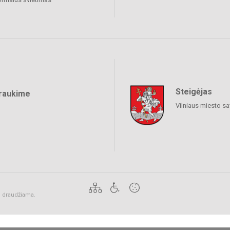
Steigėjas
raukime
Vilniaus miesto sa
ai draudžiama.