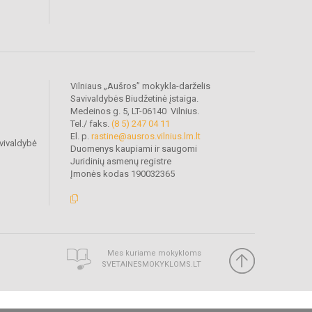
Vilniaus „Aušros” mokykla-darželis
Savivaldybės Biudžetinė įstaiga.
Medeinos g. 5, LT-06140 Vilnius.
Tel./ faks.
(8 5) 247 04 11
El. p.
rastine@ausros.vilnius.lm.lt
vivaldybė
Duomenys kaupiami ir saugomi
Juridinių asmenų registre
Įmonės kodas 190032365
Mes kuriame mokykloms
SVETAINESMOKYKLOMS.LT