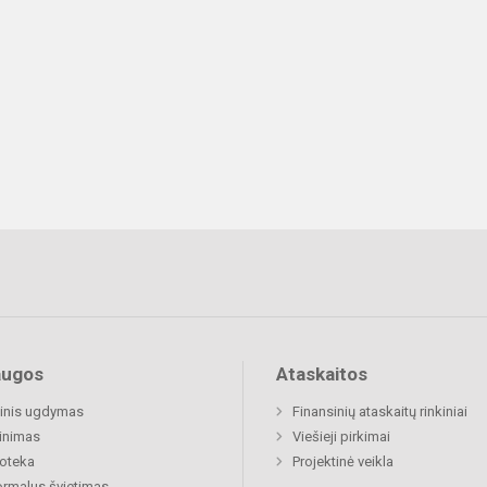
augos
Ataskaitos
inis ugdymas
Finansinių ataskaitų rinkiniai
inimas
Viešieji pirkimai
ioteka
Projektinė veikla
rmalus švietimas