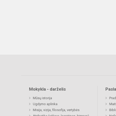
Mokykla - darželis
Pasl
Mūsų istorija
Prad
Ugdymo aplinka
Mait
Misija, vizija, filosofija, vertybės
Bibl
Atributika (vėliava, logotipas, himnas)
Nefo