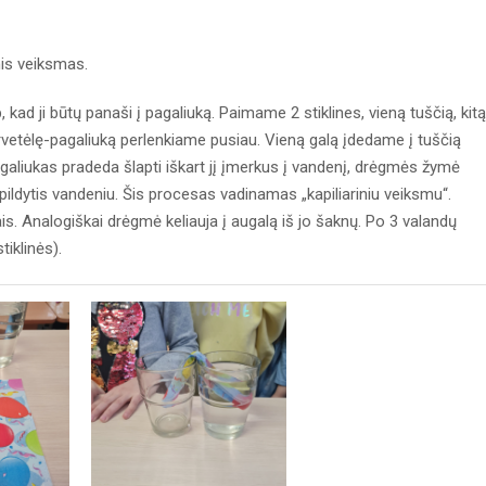
inis veiksmas.
kad ji būtų panaši į pagaliuką. Paimame 2 stiklines, vieną tuščią, kitą
ervetėlę-pagaliuką perlenkiame pusiau. Vieną galą įdedame į tuščią
-pagaliukas pradeda šlapti iškart jį įmerkus į vandenį, drėgmės žymė
 pildytis vandeniu. Šis procesas vadinamas „kapiliariniu veiksmu“.
s. Analogiškai drėgmė keliauja į augalą iš jo šaknų. Po 3 valandų
tiklinės).