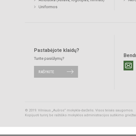
Uniformos
Pastabėjote klaidų?
Bend
Turite pasiūlymų?
RAŠYKITE
© 2019. Vilniaus „Aušros” mokykla-darželis. Visos teisės saugomos.
Kopijuoti turinį be raštiško mokyklos administracijos sutikimo griežt