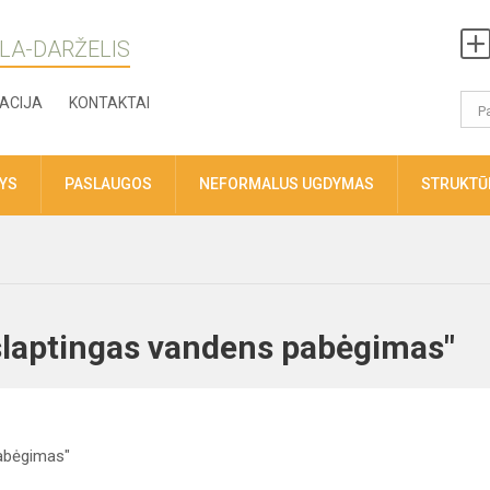
LA-DARŽELIS
ACIJA
KONTAKTAI
TYS
PASLAUGOS
NEFORMALUS UGDYMAS
STRUKTŪR
slaptingas vandens pabėgimas"
abėgimas"