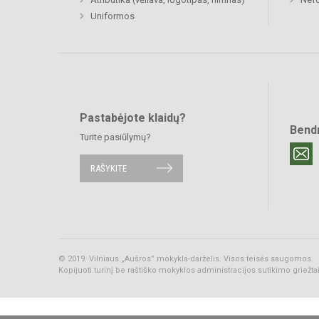
Uniformos
Pastabėjote klaidų?
Bend
Turite pasiūlymų?
RAŠYKITE
© 2019. Vilniaus „Aušros” mokykla-darželis. Visos teisės saugomos.
Kopijuoti turinį be raštiško mokyklos administracijos sutikimo griežt