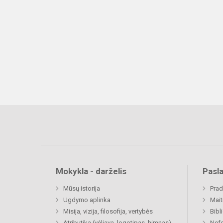
Mokykla - darželis
Pasl
Mūsų istorija
Prad
Ugdymo aplinka
Mait
Misija, vizija, filosofija, vertybės
Bibl
Atributika (vėliava, logotipas, himnas)
Nefo