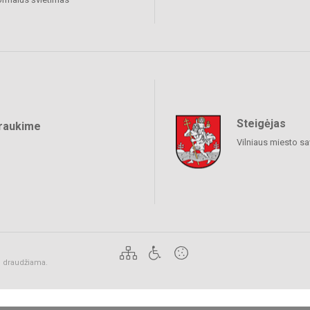
Steigėjas
raukime
Vilniaus miesto sa
ai draudžiama.