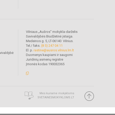
Vilniaus „Aušros” mokykla-darželis
Savivaldybės Biudžetinė įstaiga.
Medeinos g. 5, LT-06140 Vilnius.
Tel./ faks.
(8 5) 247 04 11
El. p.
rastine@ausros.vilnius.lm.lt
vivaldybė
Duomenys kaupiami ir saugomi
Juridinių asmenų registre
Įmonės kodas 190032365
Mes kuriame mokykloms
SVETAINESMOKYKLOMS.LT