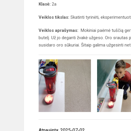
Klasė:
2a
Veiklos tikslas:
Skatinti tyrinėti, eksperimentuot
Veiklos aprašymas:
Mokiniai paėmė tuščią gertuv
butelį. Už jo deganti žvakė užgeso. Oro srautas pr
susidaro oro sūkuriai. Šitaip galima užgesinti net 
Atnaujinta: 2025-07-02