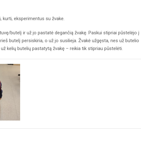
i, kurti, eksperimentus su žvake.
ę/butelį ir už jo pastatė degančią žvakę. Paskui stipriai pūstelėjo į
ieš butelį persiskiria, o už jo susilieja. Žvakė užgęsta, nes už butelio
už kelių butelių pastatytą žvakę – reikia tik stipriau pūstelėti.