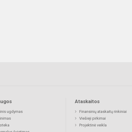
augos
Ataskaitos
inis ugdymas
Finansinių ataskaitų rinkiniai
inimas
Viešieji pirkimai
ioteka
Projektinė veikla
rmalus švietimas